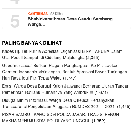
5
52 Dilihat
KAMTIBMAS
Bhabinkamtibmas Desa Gandu Sambang
Warga…
PALING BANYAK DILIHAT
Kades Hj. Teti kurnia Apresiasi Organisasi BINA TARUNA Dalam
Giat Peduli Sampah di Cidulang Majalengka
(2,055)
Gubernur Jabar Berikan Piagam Penghargaan Ke PT. Leetex
Garmen Indonesia Majalengka, Bentuk Apresiasi Bayar Tunjangan
Hari Raya Idul Fitri Tepat Waktu
(1,747)
Entis, Warga Desa Burujul Kulon Jatiwangi Berharap Uluran Tangan
Pemerintah Rutilahu Rumahnya Yang Ambruk !!!
(1,674)
Diduga Minim Informasi, Warga Desa Cikeusal Pertanyakan
Transparansi Pengelolaan Anggaran BUMDES 2021 – 2024.
(1,445)
PISAH SAMBUT KARO SDM POLDA JABAR: TRADISI PENUH
MAKNA MENUJU SDM POLRI YANG UNGGUL
(1,352)