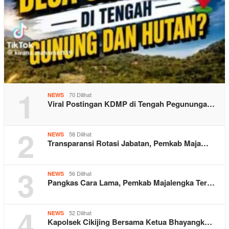
1
70 Dilihat
NEWS
Viral Postingan KDMP di Tengah Pegununga…
2
58 Dilihat
NEWS
Transparansi Rotasi Jabatan, Pemkab Maja…
3
56 Dilihat
NEWS
Pangkas Cara Lama, Pemkab Majalengka Ter…
4
52 Dilihat
NEWS
Kapolsek Cikijing Bersama Ketua Bhayangk…