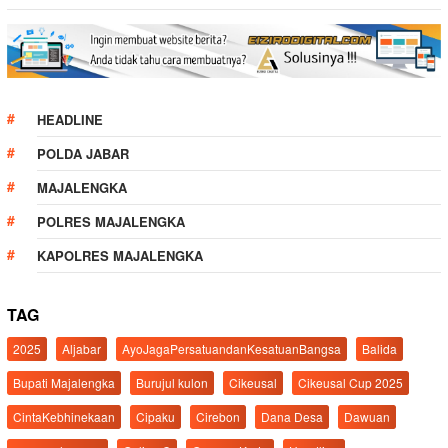
HEADLINE
POLDA JABAR
MAJALENGKA
POLRES MAJALENGKA
KAPOLRES MAJALENGKA
TAG
2025
Aljabar
AyoJagaPersatuandanKesatuanBangsa
Balida
Bupati Majalengka
Burujul kulon
Cikeusal
Cikeusal Cup 2025
CintaKebhinekaan
Cipaku
Cirebon
Dana Desa
Dawuan