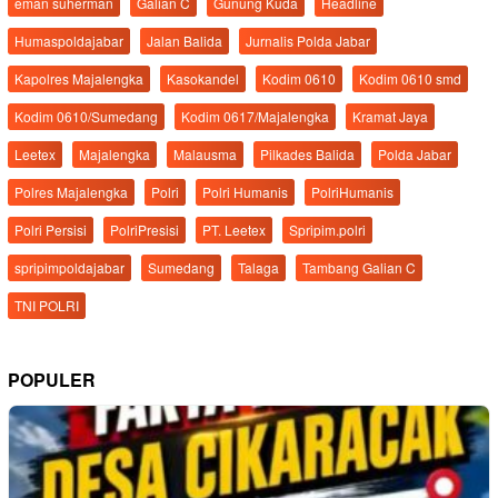
eman suherman
Galian C
Gunung Kuda
Headline
Humaspoldajabar
Jalan Balida
Jurnalis Polda Jabar
Kapolres Majalengka
Kasokandel
Kodim 0610
Kodim 0610 smd
Kodim 0610/Sumedang
Kodim 0617/Majalengka
Kramat Jaya
Leetex
Majalengka
Malausma
Pilkades Balida
Polda Jabar
Polres Majalengka
Polri
Polri Humanis
PolriHumanis
Polri Persisi
PolriPresisi
PT. Leetex
Spripim.polri
spripimpoldajabar
Sumedang
Talaga
Tambang Galian C
TNI POLRI
POPULER