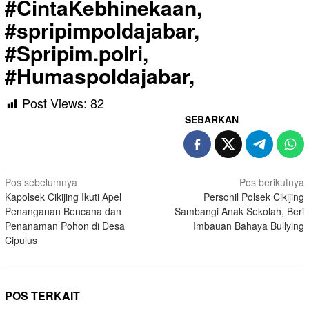
#CintaKebhinekaan,
#spripimpoldajabar,
#Spripim.polri,
#Humaspoldajabar,
Post Views:
82
SEBARKAN
Navigasi
Pos sebelumnya
Pos berikutnya
Kapolsek Cikijing Ikuti Apel
Personil Polsek Cikijing
pos
Penanganan Bencana dan
Sambangi Anak Sekolah, Beri
Penanaman Pohon di Desa
Imbauan Bahaya Bullying
Cipulus
POS TERKAIT