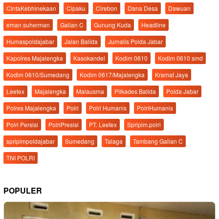
CintaKebhinekaan
Cipaku
Cirebon
Dana Desa
Dawuan
eman suherman
Galian C
Gunung Kuda
Headline
Humaspoldajabar
Jalan Balida
Jurnalis Polda Jabar
Kapolres Majalengka
Kasokandel
Kodim 0610
Kodim 0610 smd
Kodim 0610/Sumedang
Kodim 0617/Majalengka
Kramat Jaya
Leetex
Majalengka
Malausma
Pilkades Balida
Polda Jabar
Polres Majalengka
Polri
Polri Humanis
PolriHumanis
Polri Persisi
PolriPresisi
PT. Leetex
Spripim.polri
spripimpoldajabar
Sumedang
Talaga
Tambang Galian C
TNI POLRI
POPULER