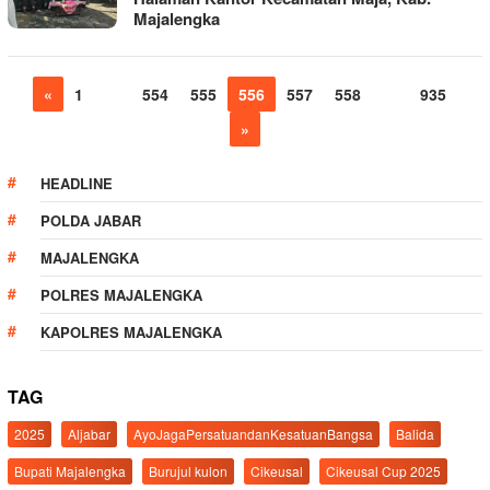
Majalengka
«
1
…
554
555
556
557
558
…
935
»
HEADLINE
POLDA JABAR
MAJALENGKA
POLRES MAJALENGKA
KAPOLRES MAJALENGKA
TAG
2025
Aljabar
AyoJagaPersatuandanKesatuanBangsa
Balida
Bupati Majalengka
Burujul kulon
Cikeusal
Cikeusal Cup 2025