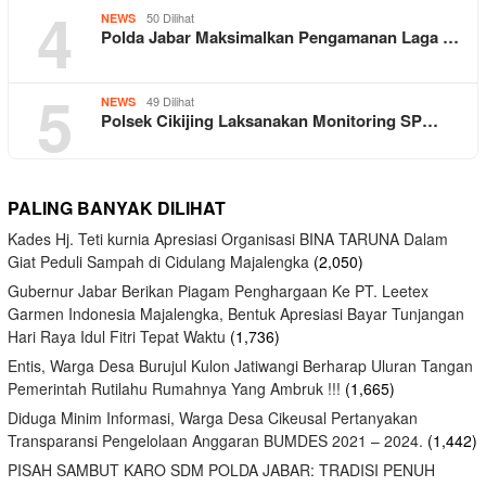
4
50 Dilihat
NEWS
Polda Jabar Maksimalkan Pengamanan Laga …
5
49 Dilihat
NEWS
Polsek Cikijing Laksanakan Monitoring SP…
PALING BANYAK DILIHAT
Kades Hj. Teti kurnia Apresiasi Organisasi BINA TARUNA Dalam
Giat Peduli Sampah di Cidulang Majalengka
(2,050)
Gubernur Jabar Berikan Piagam Penghargaan Ke PT. Leetex
Garmen Indonesia Majalengka, Bentuk Apresiasi Bayar Tunjangan
Hari Raya Idul Fitri Tepat Waktu
(1,736)
Entis, Warga Desa Burujul Kulon Jatiwangi Berharap Uluran Tangan
Pemerintah Rutilahu Rumahnya Yang Ambruk !!!
(1,665)
Diduga Minim Informasi, Warga Desa Cikeusal Pertanyakan
Transparansi Pengelolaan Anggaran BUMDES 2021 – 2024.
(1,442)
PISAH SAMBUT KARO SDM POLDA JABAR: TRADISI PENUH