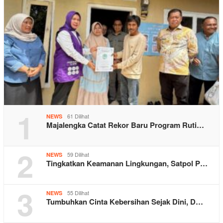
1
61 Dilihat
NEWS
Majalengka Catat Rekor Baru Program Ruti…
2
59 Dilihat
NEWS
Tingkatkan Keamanan Lingkungan, Satpol P…
3
55 Dilihat
NEWS
Tumbuhkan Cinta Kebersihan Sejak Dini, D…