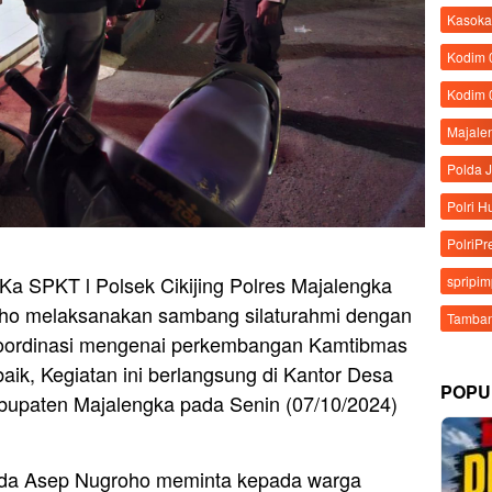
Kasoka
Kodim
Kodim 
Majale
Polda 
Polri 
PolriPr
Ka SPKT l Polsek Cikijing Polres Majalengka
spripi
oho melaksanakan sambang silaturahmi dengan
Tamban
koordinasi mengenai perkembangan Kamtibmas
aik, Kegiatan ini berlangsung di Kantor Desa
POPU
abupaten Majalengka pada Senin (07/10/2024)
pda Asep Nugroho meminta kepada warga