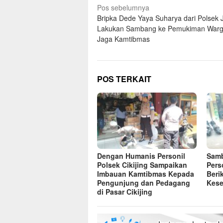
Navigasi
Pos sebelumnya
Bripka Dede Yaya Suharya dari Polsek 
pos
Lakukan Sambang ke Pemukiman Warg
Jaga Kamtibmas
POS TERKAIT
Dengan Humanis Personil
Samb
Polsek Cikijing Sampaikan
Pers
Imbauan Kamtibmas Kepada
Beri
Pengunjung dan Pedagang
Kese
di Pasar Cikijing