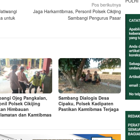
POLRI
Pos berikutnya
Jatiwangi
Jaga Harkamtibmas, Personil Polsek Cikijing
a untuk
Sambangi Pengurus Pasar
angi Ojeg Pangkalan,
Sambang Dialogis Desa
onil Polsek Cikijing
Cipaku, Polsek Kadipaten
kan Himbauan
Pastikan Kamtibmas Terjaga
lamatan dan Kamtibmas