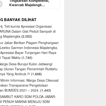
5
Tingkarkan Kompetensi,
Kwarcab Majalengk…
NG BANYAK DILIHAT
j. Teti kurnia Apresiasi Organisasi
ARUNA Dalam Giat Peduli Sampah di
ng Majalengka
(2,052)
ur Jabar Berikan Piagam Penghargaan
 Leetex Garmen Indonesia Majalengka,
 Apresiasi Bayar Tunjangan Hari Raya
tri Tepat Waktu
(1,740)
Warga Desa Burujul Kulon Jatiwangi
ap Uluran Tangan Pemerintah Rutilahu
ya Yang Ambruk !!!
(1,668)
 Minim Informasi, Warga Desa Cikeusal
yakan Transparansi Pengelolaan
an BUMDES 2021 – 2024.
(1,443)
 SAMBUT KARO SDM POLDA JABAR:
SI PENUH MAKNA MENUJU SDM