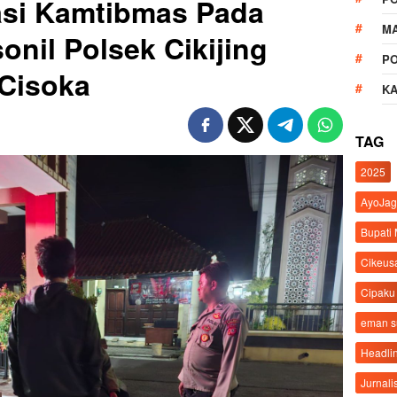
asi Kamtibmas Pada
M
onil Polsek Cikijing
P
Cisoka
K
TAG
2025
AyoJag
Bupati
Cikeus
Cipaku
eman 
Headli
Jurnali