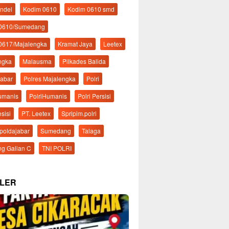
ndel
Kodim 0610
Kodim 0610 smd
 0610/Sumedang
0617/Majalengka
Kramat Jaya
Leetex
ngka
Malausma
Pilkades Balida
Jabar
Polres Majalengka
Polri
Humanis
PolriHumanis
Polri Persisi
esisi
PT. Leetex
Spripim.polri
mpoldajabar
Sumedang
Talaga
g Galian C
TNI POLRI
LER