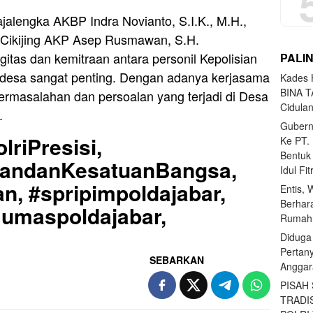
ajalengka AKBP Indra Novianto, S.I.K., M.H.,
 Cikijing AKP Asep Rusmawan, S.H.
tas dan kemitraan antara personil Kepolisian
PALI
 desa sangat penting. Dengan adanya kerjasama
Kades H
BINA T
ermasalahan dan persoalan yang terjadi di Desa
Cidula
.
Gubern
lriPresisi,
Ke PT.
Bentuk
uandanKesatuanBangsa,
Idul Fi
n, #spripimpoldajabar,
Entis, 
Berhar
Humaspoldajabar,
Rumahn
Diduga
Pertan
SEBARKAN
Anggar
PISAH
TRADI