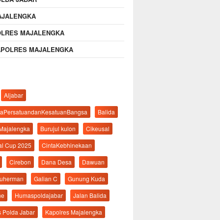
AJALENGKA
OLRES MAJALENGKA
APOLRES MAJALENGKA
Aljabar
aPersatuandanKesatuanBangsa
Balida
 Majalengka
Burujul kulon
Cikeusal
al Cup 2025
CintaKebhinekaan
Cirebon
Dana Desa
Dawuan
suherman
Galian C
Gunung Kuda
ne
Humaspoldajabar
Jalan Balida
s Polda Jabar
Kapolres Majalengka