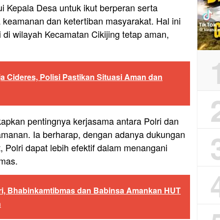
i Kepala Desa untuk ikut berperan serta
keamanan dan ketertiban masyarakat. Hal ini
i di wilayah Kecamatan Cikijing tetap aman,
eja Cideres, Polisi Pastikan Situasi Aman dan
pkan pentingnya kerjasama antara Polri dan
manan. Ia berharap, dengan adanya dukungan
, Polri dapat lebih efektif dalam menangani
mas.
olri, Bhabinkamtibmas dan Babinsa Amankan HUT
n