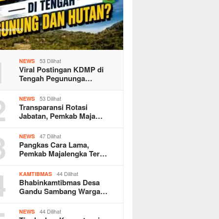
1
53 Dilihat
NEWS
Viral Postingan KDMP di
Tengah Pegununga…
2
53 Dilihat
NEWS
Transparansi Rotasi
Jabatan, Pemkab Maja…
3
47 Dilihat
NEWS
Pangkas Cara Lama,
Pemkab Majalengka Ter…
4
44 Dilihat
KAMTIBMAS
Bhabinkamtibmas Desa
Gandu Sambang Warga…
44 Dilihat
NEWS