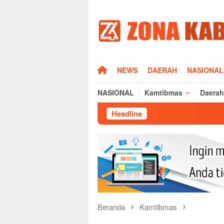
Loncat
ke
konten
HOME
NEWS
DAERAH
NASIONAL
NASIONAL
Kamtibmas
Daerah
Headline
Sisi Hu
Beranda
Kamtibmas