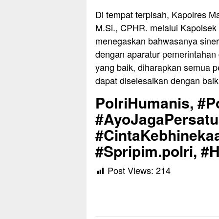
Di tempat terpisah, Kapolres M
M.Si., CPHR. melalui Kapolsek
menegaskan bahwasanya sinergi
dengan aparatur pemerintahan
yang baik, diharapkan semua p
dapat diselesaikan dengan baik
PolriHumanis, #Po
#AyoJagaPersat
#CintaKebhinekaa
#Spripim.polri, #
Post Views:
214