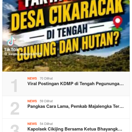
1
70 Dilihat
NEWS
Viral Postingan KDMP di Tengah Pegununga…
2
59 Dilihat
NEWS
Pangkas Cara Lama, Pemkab Majalengka Ter…
3
54 Dilihat
NEWS
Kapolsek Cikijing Bersama Ketua Bhayangk…