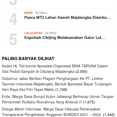
4
52 Dilihat
NEWS
Pasca MT2 Lahan Sawah Majalengka Diserbu…
5
45 Dilihat
LALULINTAS
Kapolsek Cikijing Melaksanakan Gatur Lal…
PALING BANYAK DILIHAT
Kades Hj. Teti kurnia Apresiasi Organisasi BINA TARUNA Dalam
Giat Peduli Sampah di Cidulang Majalengka
(2,055)
Gubernur Jabar Berikan Piagam Penghargaan Ke PT. Leetex
Garmen Indonesia Majalengka, Bentuk Apresiasi Bayar Tunjangan
Hari Raya Idul Fitri Tepat Waktu
(1,748)
Entis, Warga Desa Burujul Kulon Jatiwangi Berharap Uluran Tangan
Pemerintah Rutilahu Rumahnya Yang Ambruk !!!
(1,675)
Diduga Minim Informasi, Warga Desa Cikeusal Pertanyakan
Transparansi Pengelolaan Anggaran BUMDES 2021 – 2024.
(1,446)