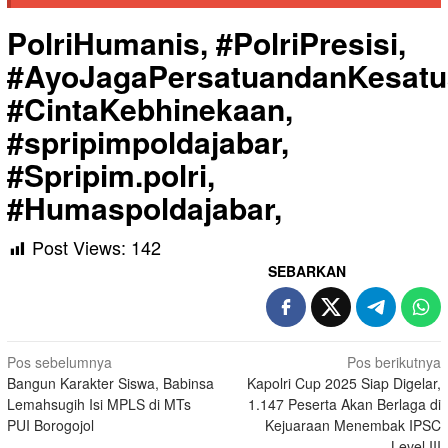
PolriHumanis, #PolriPresisi,
#AyoJagaPersatuandanKesatu
#CintaKebhinekaan,
#spripimpoldajabar,
#Spripim.polri,
#Humaspoldajabar,
Post Views:
142
SEBARKAN
Navigasi
Pos sebelumnya
Pos berikutnya
Bangun Karakter Siswa, Babinsa
Kapolri Cup 2025 Siap Digelar,
pos
Lemahsugih Isi MPLS di MTs
1.147 Peserta Akan Berlaga di
PUI Borogojol
Kejuaraan Menembak IPSC
Level III