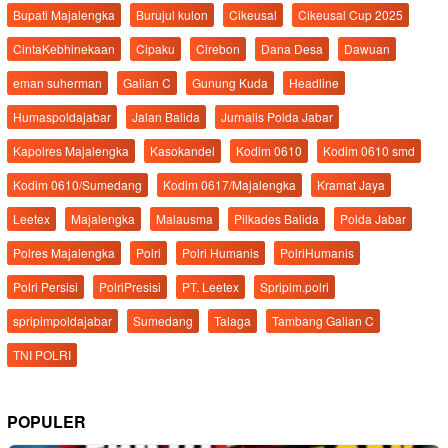
Bupati Majalengka
Burujul kulon
Cikeusal
Cikeusal Cup 2025
CintaKebhinekaan
Cipaku
Cirebon
Dana Desa
Dawuan
eman suherman
Galian C
Gunung Kuda
Headline
Humaspoldajabar
Jalan Balida
Jurnalis Polda Jabar
Kapolres Majalengka
Kasokandel
Kodim 0610
Kodim 0610 smd
Kodim 0610/Sumedang
Kodim 0617/Majalengka
Kramat Jaya
Leetex
Majalengka
Malausma
Pilkades Balida
Polda Jabar
Polres Majalengka
Polri
Polri Humanis
PolriHumanis
Polri Persisi
PolriPresisi
PT. Leetex
Spripim.polri
spripimpoldajabar
Sumedang
Talaga
Tambang Galian C
TNI POLRI
POPULER