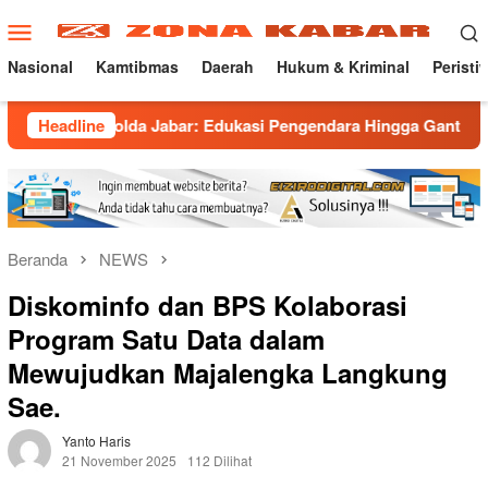
Loncat
Menu
ke
Mobile
konten
Nasional
Kamtibmas
Daerah
Hukum & Kriminal
Peristi
lda Jabar: Edukasi Pengendara Hingga Ganti Knalpot Sukarela
Headline
Beranda
NEWS
Diskominfo dan BPS Kolaborasi
Program Satu Data dalam
Mewujudkan Majalengka Langkung
Sae.
Yanto Haris
21 November 2025
112 Dilihat