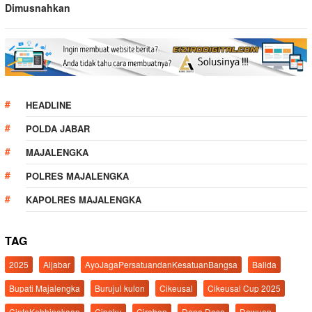
Dimusnahkan
HEADLINE
POLDA JABAR
MAJALENGKA
POLRES MAJALENGKA
KAPOLRES MAJALENGKA
TAG
2025
Aljabar
AyoJagaPersatuandanKesatuanBangsa
Balida
Bupati Majalengka
Burujul kulon
Cikeusal
Cikeusal Cup 2025
CintaKebhinekaan
Cipaku
Cirebon
Dana Desa
Dawuan