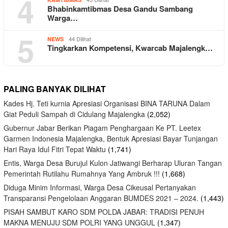
4
Bhabinkamtibmas Desa Gandu Sambang
Warga…
5
44 Dilihat
NEWS
Tingkarkan Kompetensi, Kwarcab Majalengk…
PALING BANYAK DILIHAT
Kades Hj. Teti kurnia Apresiasi Organisasi BINA TARUNA Dalam
Giat Peduli Sampah di Cidulang Majalengka
(2,052)
Gubernur Jabar Berikan Piagam Penghargaan Ke PT. Leetex
Garmen Indonesia Majalengka, Bentuk Apresiasi Bayar Tunjangan
Hari Raya Idul Fitri Tepat Waktu
(1,741)
Entis, Warga Desa Burujul Kulon Jatiwangi Berharap Uluran Tangan
Pemerintah Rutilahu Rumahnya Yang Ambruk !!!
(1,668)
Diduga Minim Informasi, Warga Desa Cikeusal Pertanyakan
Transparansi Pengelolaan Anggaran BUMDES 2021 – 2024.
(1,443)
PISAH SAMBUT KARO SDM POLDA JABAR: TRADISI PENUH
MAKNA MENUJU SDM POLRI YANG UNGGUL
(1,347)