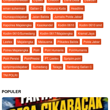
eman suherman
Galian C
Gunung Kuda
Headline
Humaspoldajabar
Jalan Balida
Jurnalis Polda Jabar
Kapolres Majalengka
Kasokandel
Kodim 0610
Kodim 0610 smd
Kodim 0610/Sumedang
Kodim 0617/Majalengka
Kramat Jaya
Leetex
Majalengka
Malausma
Pilkades Balida
Polda Jabar
Polres Majalengka
Polri
Polri Humanis
PolriHumanis
Polri Persisi
PolriPresisi
PT. Leetex
Spripim.polri
spripimpoldajabar
Sumedang
Talaga
Tambang Galian C
TNI POLRI
POPULER