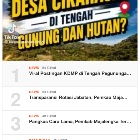
1
54 Dilihat
NEWS
Viral Postingan KDMP di Tengah Pegununga…
2
53 Dilihat
NEWS
Transparansi Rotasi Jabatan, Pemkab Maja…
3
48 Dilihat
NEWS
Pangkas Cara Lama, Pemkab Majalengka Ter…
45 Dilihat
KAMTIBMAS