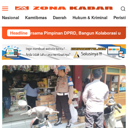
Loncat
Menu
ke
Mobile
konten
Nasional
Kamtibmas
Daerah
Hukum & Kriminal
Peristi
 Bersama Pimpinan DPRD, Bangun Kolaborasi untuk Majalengka 
Headline