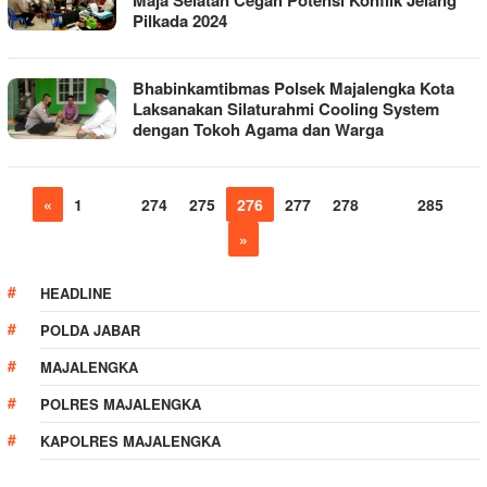
Maja Selatan Cegah Potensi Konflik Jelang
Pilkada 2024
Bhabinkamtibmas Polsek Majalengka Kota
Laksanakan Silaturahmi Cooling System
dengan Tokoh Agama dan Warga
«
1
…
274
275
276
277
278
…
285
»
HEADLINE
POLDA JABAR
MAJALENGKA
POLRES MAJALENGKA
KAPOLRES MAJALENGKA