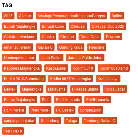
TAG
2025
Aljabar
AyoJagaPersatuandanKesatuanBangsa
Balida
Bupati Majalengka
Burujul kulon
Cikeusal
Cikeusal Cup 2025
CintaKebhinekaan
Cipaku
Cirebon
Dana Desa
Dawuan
eman suherman
Galian C
Gunung Kuda
Headline
Humaspoldajabar
Jalan Balida
Jurnalis Polda Jabar
Kapolres Majalengka
Kasokandel
Kodim 0610
Kodim 0610 smd
Kodim 0610/Sumedang
Kodim 0617/Majalengka
Kramat Jaya
Leetex
Majalengka
Malausma
Pilkades Balida
Polda Jabar
Polres Majalengka
Polri
Polri Humanis
PolriHumanis
Polri Persisi
PolriPresisi
PT. Leetex
Spripim.polri
spripimpoldajabar
Sumedang
Talaga
Tambang Galian C
TNI POLRI