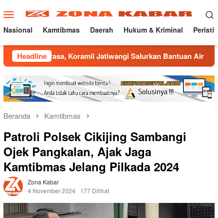
Loncat
Menu
ke
Mobile
konten
Nasional
Kamtibmas
Daerah
Hukum & Kriminal
Peristi
, Koramil Jatiwangi Salurkan Bantuan Air Bersih untuk Warga
Headline
Beranda
Kamtibmas
Patroli Polsek Cikijing Sambangi
Ojek Pangkalan, Ajak Jaga
Kamtibmas Jelang Pilkada 2024
Zona Kabar
4 November 2024
177 Dilihat