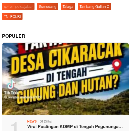
spripimpoldajabar
Sumedang
Talaga
Tambang Galian C
TNI POLRI
POPULER
1
56 Dilihat
NEWS
Viral Postingan KDMP di Tengah Pegununga…