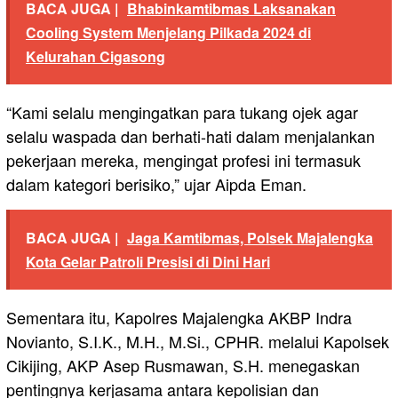
BACA JUGA |
Bhabinkamtibmas Laksanakan
Cooling System Menjelang Pilkada 2024 di
Kelurahan Cigasong
“Kami selalu mengingatkan para tukang ojek agar
selalu waspada dan berhati-hati dalam menjalankan
pekerjaan mereka, mengingat profesi ini termasuk
dalam kategori berisiko,” ujar Aipda Eman.
BACA JUGA |
Jaga Kamtibmas, Polsek Majalengka
Kota Gelar Patroli Presisi di Dini Hari
Sementara itu, Kapolres Majalengka AKBP Indra
Novianto, S.I.K., M.H., M.Si., CPHR. melalui Kapolsek
Cikijing, AKP Asep Rusmawan, S.H. menegaskan
pentingnya kerjasama antara kepolisian dan