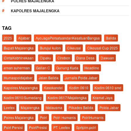
POLRES MAJALENGKA
KAPOLRES MAJALENGKA
TAG
2025
Aljabar
AyoJagaPersatuandanKesatuanBangsa
Balida
Bupati Majalengka
Burujul kulon
Cikeusal
Cikeusal Cup 2025
CintaKebhinekaan
Cipaku
Cirebon
Dana Desa
Dawuan
eman suherman
Galian C
Gunung Kuda
Headline
Humaspoldajabar
Jalan Balida
Jurnalis Polda Jabar
Kapolres Majalengka
Kasokandel
Kodim 0610
Kodim 0610 smd
Kodim 0610/Sumedang
Kodim 0617/Majalengka
Kramat Jaya
Leetex
Majalengka
Malausma
Pilkades Balida
Polda Jabar
Polres Majalengka
Polri
Polri Humanis
PolriHumanis
Polri Persisi
PolriPresisi
PT. Leetex
Spripim.polri