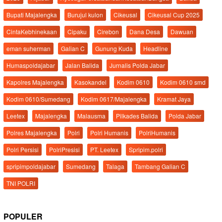
Bupati Majalengka
Burujul kulon
Cikeusal
Cikeusal Cup 2025
CintaKebhinekaan
Cipaku
Cirebon
Dana Desa
Dawuan
eman suherman
Galian C
Gunung Kuda
Headline
Humaspoldajabar
Jalan Balida
Jurnalis Polda Jabar
Kapolres Majalengka
Kasokandel
Kodim 0610
Kodim 0610 smd
Kodim 0610/Sumedang
Kodim 0617/Majalengka
Kramat Jaya
Leetex
Majalengka
Malausma
Pilkades Balida
Polda Jabar
Polres Majalengka
Polri
Polri Humanis
PolriHumanis
Polri Persisi
PolriPresisi
PT. Leetex
Spripim.polri
spripimpoldajabar
Sumedang
Talaga
Tambang Galian C
TNI POLRI
POPULER