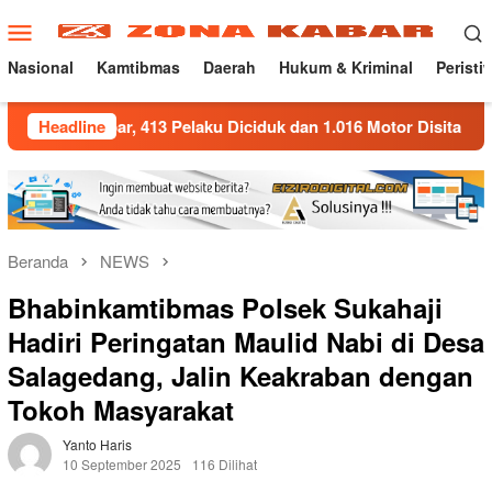
Loncat
Menu
ke
Mobile
konten
Nasional
Kamtibmas
Daerah
Hukum & Kriminal
Peristi
abar, 413 Pelaku Diciduk dan 1.016 Motor Disita
Headline
Polda J
Beranda
NEWS
Bhabinkamtibmas Polsek Sukahaji
Hadiri Peringatan Maulid Nabi di Desa
Salagedang, Jalin Keakraban dengan
Tokoh Masyarakat
Yanto Haris
10 September 2025
116 Dilihat