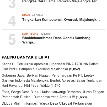
3
Pangkas Cara Lama, Pemkab Majalengka Ter…
4
44 Dilihat
NEWS
Tingkarkan Kompetensi, Kwarcab Majalengk…
5
42 Dilihat
KAMTIBMAS
Bhabinkamtibmas Desa Gandu Sambang
Warga…
PALING BANYAK DILIHAT
Kades Hj. Teti kurnia Apresiasi Organisasi BINA TARUNA Dalam
Giat Peduli Sampah di Cidulang Majalengka
(2,052)
Gubernur Jabar Berikan Piagam Penghargaan Ke PT. Leetex
Garmen Indonesia Majalengka, Bentuk Apresiasi Bayar Tunjangan
Hari Raya Idul Fitri Tepat Waktu
(1,740)
Entis, Warga Desa Burujul Kulon Jatiwangi Berharap Uluran Tangan
Pemerintah Rutilahu Rumahnya Yang Ambruk !!!
(1,668)
Diduga Minim Informasi, Warga Desa Cikeusal Pertanyakan