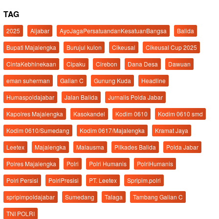
TAG
2025
Aljabar
AyoJagaPersatuandanKesatuanBangsa
Balida
Bupati Majalengka
Burujul kulon
Cikeusal
Cikeusal Cup 2025
CintaKebhinekaan
Cipaku
Cirebon
Dana Desa
Dawuan
eman suherman
Galian C
Gunung Kuda
Headline
Humaspoldajabar
Jalan Balida
Jurnalis Polda Jabar
Kapolres Majalengka
Kasokandel
Kodim 0610
Kodim 0610 smd
Kodim 0610/Sumedang
Kodim 0617/Majalengka
Kramat Jaya
Leetex
Majalengka
Malausma
Pilkades Balida
Polda Jabar
Polres Majalengka
Polri
Polri Humanis
PolriHumanis
Polri Persisi
PolriPresisi
PT. Leetex
Spripim.polri
spripimpoldajabar
Sumedang
Talaga
Tambang Galian C
TNI POLRI