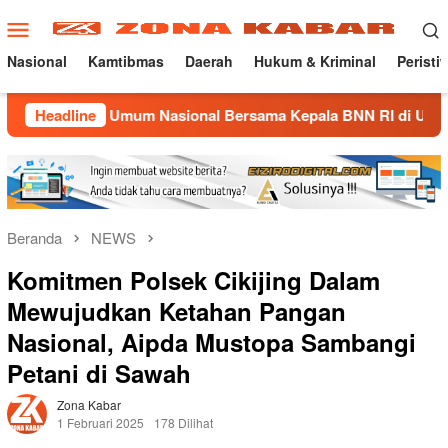
Loncat
Menu
ke
Mobile
konten
Nasional
Kamtibmas
Daerah
Hukum & Kriminal
Peristi
ah Umum Nasional Bersama Kepala BNN RI di UNMA
Headline
Nost
Beranda
NEWS
Komitmen Polsek Cikijing Dalam
Mewujudkan Ketahan Pangan
Nasional, Aipda Mustopa Sambangi
Petani di Sawah
Zona Kabar
1 Februari 2025
178 Dilihat