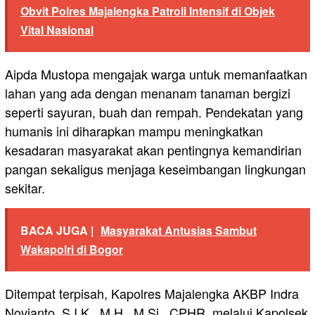
Obvit Polres Majalengka Patroli Intensif di Objek
Vital Nasional
Aipda Mustopa mengajak warga untuk memanfaatkan
lahan yang ada dengan menanam tanaman bergizi
seperti sayuran, buah dan rempah. Pendekatan yang
humanis ini diharapkan mampu meningkatkan
kesadaran masyarakat akan pentingnya kemandirian
pangan sekaligus menjaga keseimbangan lingkungan
sekitar.
BACA JUGA |
Masyarakat Antusias Sambut
Wakapolri di Bogor
Ditempat terpisah, Kapolres Majalengka AKBP Indra
Novianto, S.I.K., M.H., M.Si., CPHR. melalui Kapolsek