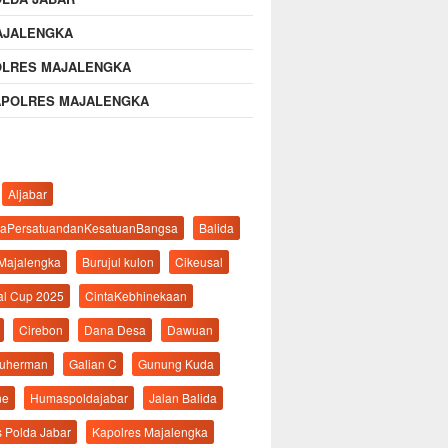
AJALENGKA
OLRES MAJALENGKA
APOLRES MAJALENGKA
Aljabar
aPersatuandanKesatuanBangsa
Balida
 Majalengka
Burujul kulon
Cikeusal
al Cup 2025
CintaKebhinekaan
Cirebon
Dana Desa
Dawuan
suherman
Galian C
Gunung Kuda
ne
Humaspoldajabar
Jalan Balida
s Polda Jabar
Kapolres Majalengka