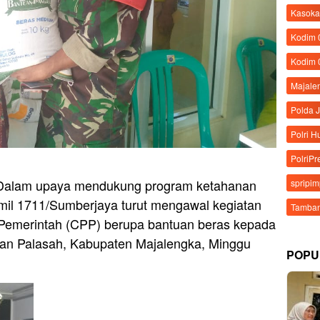
Kasoka
Kodim
Kodim 
Majale
Polda 
Polri 
PolriPr
 Dalam upaya mendukung program ketahanan
spripi
mil 1711/Sumberjaya turut mengawal kegiatan
Tamban
emerintah (CPP) berupa bantuan beras kepada
tan Palasah, Kabupaten Majalengka, Minggu
POPU