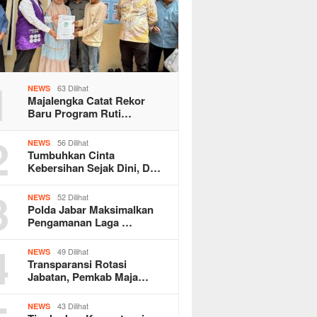
1
63 Dilihat
NEWS
Majalengka Catat Rekor
Baru Program Ruti…
2
56 Dilihat
NEWS
Tumbuhkan Cinta
Kebersihan Sejak Dini, D…
3
52 Dilihat
NEWS
Polda Jabar Maksimalkan
Pengamanan Laga …
4
49 Dilihat
NEWS
Transparansi Rotasi
Jabatan, Pemkab Maja…
43 Dilihat
NEWS