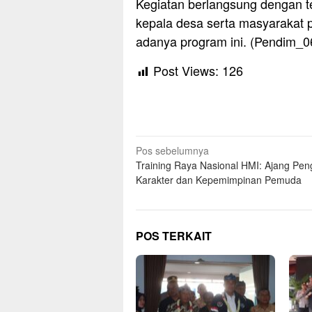
Kegiatan berlangsung dengan te
kepala desa serta masyarakat 
adanya program ini. (Pendim_0
Post Views:
126
Navigasi
Pos sebelumnya
Training Raya Nasional HMI: Ajang Pen
pos
Karakter dan Kepemimpinan Pemuda
POS TERKAIT