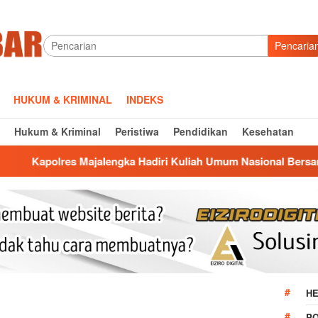
Pencaria
HUKUM & KRIMINAL
INDEKS
Hukum & Kriminal
Peristiwa
Pendidikan
Kesehatan
alengka Hadiri Kuliah Umum Nasional Bersama Kepala BNN RI 
HE
P