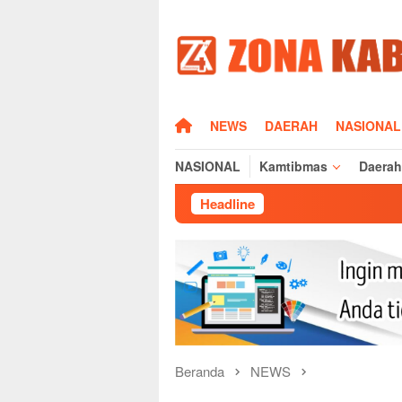
Loncat
ke
konten
HOME
NEWS
DAERAH
NASIONAL
NASIONAL
Kamtibmas
Daerah
Headline
Kapolres Maj
Beranda
NEWS