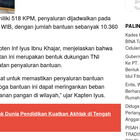
iliki 518 KPM, penyaluran dijadwalkan pada
PALI
00 WIB, dengan jumlah bantuan sebanyak 10.360
Kades H
BINA T
ten Inf Iyus Ibnu Khajar, menjelaskan bahwa
Cidula
tan ini merupakan bentuk dukungan TNI
Gubern
Ke PT.
atan penyaluran bantuan.
Bentuk
Idul Fi
kat untuk memastikan penyaluran bantuan
Entis, 
oga bantuan ini dapat meringankan beban
Berhar
an pangan di wilayah,” ujar Kapten Iyus.
Rumahn
Diduga
Pertan
ak Dunia Pendidikan Kuatkan Akhlak di Tengah
Anggar
PISAH
TRADI