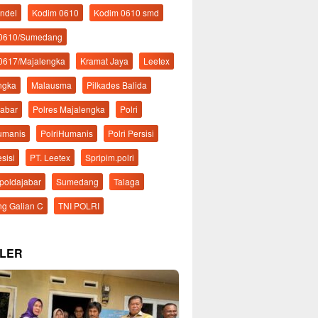
ndel
Kodim 0610
Kodim 0610 smd
 0610/Sumedang
0617/Majalengka
Kramat Jaya
Leetex
ngka
Malausma
Pilkades Balida
Jabar
Polres Majalengka
Polri
Humanis
PolriHumanis
Polri Persisi
esisi
PT. Leetex
Spripim.polri
mpoldajabar
Sumedang
Talaga
g Galian C
TNI POLRI
LER