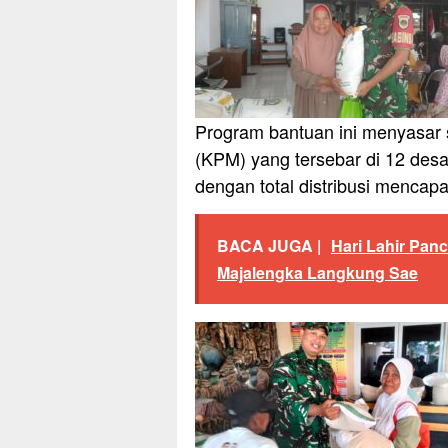
Program bantuan ini menyasar
(KPM) yang tersebar di 12 des
dengan total distribusi mencapa
BACA JUGA |
Hari Lahir Pan
Majalengka Langkung Sae