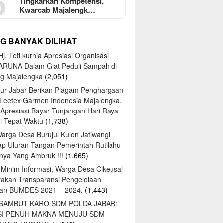
5
Tingkarkan Kompetensi,
Kwarcab Majalengk…
NG BANYAK DILIHAT
j. Teti kurnia Apresiasi Organisasi
ARUNA Dalam Giat Peduli Sampah di
ng Majalengka
(2,051)
ur Jabar Berikan Piagam Penghargaan
 Leetex Garmen Indonesia Majalengka,
 Apresiasi Bayar Tunjangan Hari Raya
tri Tepat Waktu
(1,738)
Warga Desa Burujul Kulon Jatiwangi
ap Uluran Tangan Pemerintah Rutilahu
ya Yang Ambruk !!!
(1,665)
 Minim Informasi, Warga Desa Cikeusal
yakan Transparansi Pengelolaan
an BUMDES 2021 – 2024.
(1,443)
 SAMBUT KARO SDM POLDA JABAR:
SI PENUH MAKNA MENUJU SDM