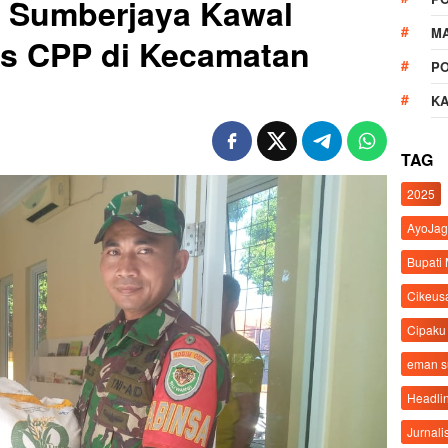
l Sumberjaya Kawal
M
as CPP di Kecamatan
P
K
TAG
2025
AyoJag
Bupati
Cikeus
Cipaku
eman 
Headli
Jurnali