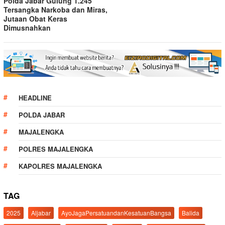
Polda Jabar Gulung 1.245
Tersangka Narkoba dan Miras,
Jutaan Obat Keras
Dimusnahkan
HEADLINE
POLDA JABAR
MAJALENGKA
POLRES MAJALENGKA
KAPOLRES MAJALENGKA
TAG
2025
Aljabar
AyoJagaPersatuandanKesatuanBangsa
Balida