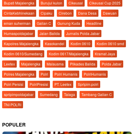
Bupati Majalengka
Burujul kulon
Cikeusal
Cikeusal Cup 2025
CintaKebhinekaan
Cipaku
Cirebon
Dana Desa
Dawuan
eman suherman
Galian C
Gunung Kuda
Headline
Humaspoldajabar
Jalan Balida
Jurnalis Polda Jabar
Kapolres Majalengka
Kasokandel
Kodim 0610
Kodim 0610 smd
Kodim 0610/Sumedang
Kodim 0617/Majalengka
Kramat Jaya
Leetex
Majalengka
Malausma
Pilkades Balida
Polda Jabar
Polres Majalengka
Polri
Polri Humanis
PolriHumanis
Polri Persisi
PolriPresisi
PT. Leetex
Spripim.polri
spripimpoldajabar
Sumedang
Talaga
Tambang Galian C
TNI POLRI
POPULER