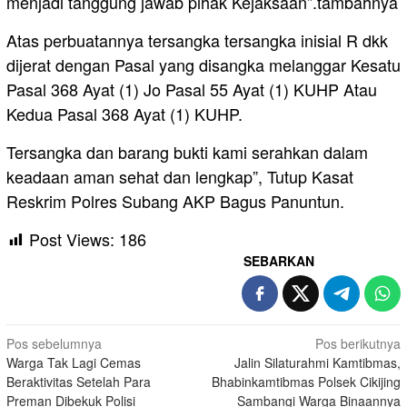
menjadi tanggung jawab pihak Kejaksaan”.tambahnya
Atas perbuatannya tersangka tersangka inisial R dkk
dijerat dengan Pasal yang disangka melanggar Kesatu
Pasal 368 Ayat (1) Jo Pasal 55 Ayat (1) KUHP Atau
Kedua Pasal 368 Ayat (1) KUHP.
Tersangka dan barang bukti kami serahkan dalam
keadaan aman sehat dan lengkap”, Tutup Kasat
Reskrim Polres Subang AKP Bagus Panuntun.
Post Views:
186
SEBARKAN
Navigasi
Pos sebelumnya
Pos berikutnya
Warga Tak Lagi Cemas
Jalin Silaturahmi Kamtibmas,
pos
Beraktivitas Setelah Para
Bhabinkamtibmas Polsek Cikijing
Preman Dibekuk Polisi
Sambangi Warga Binaannya