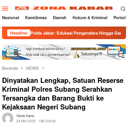
Loncat
Menu
ke
Mobile
konten
Nasional
Kamtibmas
Daerah
Hukum & Kriminal
Peristi
g Polda Jabar: Edukasi Pengendara Hingga Ganti Knalpot Sukar
Headline
Beranda
NEWS
Dinyatakan Lengkap, Satuan Reserse
Kriminal Polres Subang Serahkan
Tersangka dan Barang Bukti ke
Kejaksaan Negeri Subang
Yanto Haris
24 Mei 2025
186 Dilihat