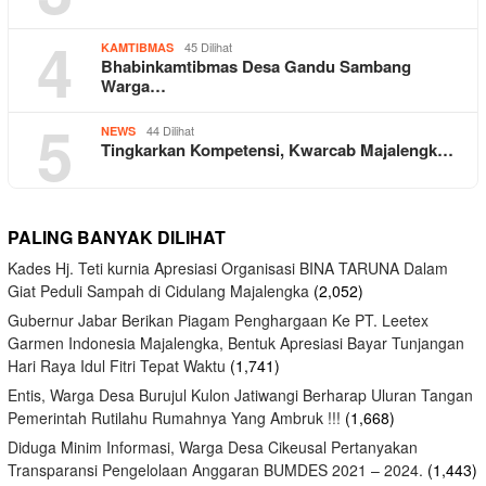
4
45 Dilihat
KAMTIBMAS
Bhabinkamtibmas Desa Gandu Sambang
Warga…
5
44 Dilihat
NEWS
Tingkarkan Kompetensi, Kwarcab Majalengk…
PALING BANYAK DILIHAT
Kades Hj. Teti kurnia Apresiasi Organisasi BINA TARUNA Dalam
Giat Peduli Sampah di Cidulang Majalengka
(2,052)
Gubernur Jabar Berikan Piagam Penghargaan Ke PT. Leetex
Garmen Indonesia Majalengka, Bentuk Apresiasi Bayar Tunjangan
Hari Raya Idul Fitri Tepat Waktu
(1,741)
Entis, Warga Desa Burujul Kulon Jatiwangi Berharap Uluran Tangan
Pemerintah Rutilahu Rumahnya Yang Ambruk !!!
(1,668)
Diduga Minim Informasi, Warga Desa Cikeusal Pertanyakan
Transparansi Pengelolaan Anggaran BUMDES 2021 – 2024.
(1,443)