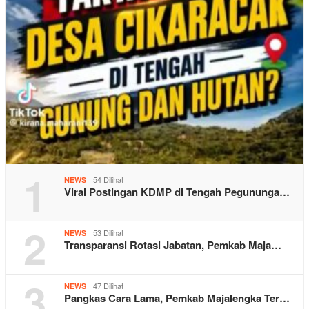
1
54 Dilihat
NEWS
Viral Postingan KDMP di Tengah Pegununga…
2
53 Dilihat
NEWS
Transparansi Rotasi Jabatan, Pemkab Maja…
3
47 Dilihat
NEWS
Pangkas Cara Lama, Pemkab Majalengka Ter…