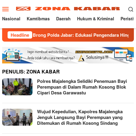
Loncat
Menu
ke
Mobile
konten
Nasional
Kamtibmas
Daerah
Hukum & Kriminal
Peristi
alpot Brong Polda Jabar: Edukasi Pengendara Hingga Ganti Kna
Headline
PENULIS:
ZONA KABAR
Polres Majalengka Selidiki Penemuan Bayi
Perempuan di Dalam Rumah Kosong Blok
Cipari Desa Garawastu
Wujud Kepedulian, Kapolres Majalengka
Jenguk Langsung Bayi Perempuan yang
Ditemukan di Rumah Kosong Sindang