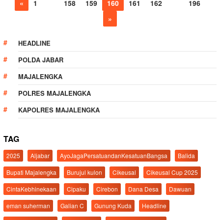
«
1
…
158
159
160
161
162
…
196
»
HEADLINE
POLDA JABAR
MAJALENGKA
POLRES MAJALENGKA
KAPOLRES MAJALENGKA
TAG
2025
Aljabar
AyoJagaPersatuandanKesatuanBangsa
Balida
Bupati Majalengka
Burujul kulon
Cikeusal
Cikeusal Cup 2025
CintaKebhinekaan
Cipaku
Cirebon
Dana Desa
Dawuan
eman suherman
Galian C
Gunung Kuda
Headline