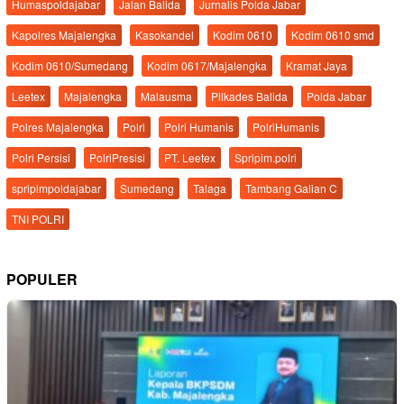
Humaspoldajabar
Jalan Balida
Jurnalis Polda Jabar
Kapolres Majalengka
Kasokandel
Kodim 0610
Kodim 0610 smd
Kodim 0610/Sumedang
Kodim 0617/Majalengka
Kramat Jaya
Leetex
Majalengka
Malausma
Pilkades Balida
Polda Jabar
Polres Majalengka
Polri
Polri Humanis
PolriHumanis
Polri Persisi
PolriPresisi
PT. Leetex
Spripim.polri
spripimpoldajabar
Sumedang
Talaga
Tambang Galian C
TNI POLRI
POPULER