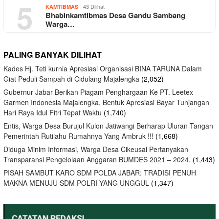
5
43 Dilihat
KAMTIBMAS
Bhabinkamtibmas Desa Gandu Sambang
Warga…
PALING BANYAK DILIHAT
Kades Hj. Teti kurnia Apresiasi Organisasi BINA TARUNA Dalam
Giat Peduli Sampah di Cidulang Majalengka
(2,052)
Gubernur Jabar Berikan Piagam Penghargaan Ke PT. Leetex
Garmen Indonesia Majalengka, Bentuk Apresiasi Bayar Tunjangan
Hari Raya Idul Fitri Tepat Waktu
(1,740)
Entis, Warga Desa Burujul Kulon Jatiwangi Berharap Uluran Tangan
Pemerintah Rutilahu Rumahnya Yang Ambruk !!!
(1,668)
Diduga Minim Informasi, Warga Desa Cikeusal Pertanyakan
Transparansi Pengelolaan Anggaran BUMDES 2021 – 2024.
(1,443)
PISAH SAMBUT KARO SDM POLDA JABAR: TRADISI PENUH
MAKNA MENUJU SDM POLRI YANG UNGGUL
(1,347)