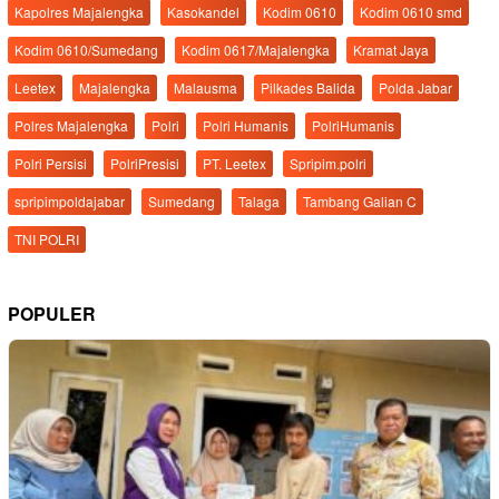
Kapolres Majalengka
Kasokandel
Kodim 0610
Kodim 0610 smd
Kodim 0610/Sumedang
Kodim 0617/Majalengka
Kramat Jaya
Leetex
Majalengka
Malausma
Pilkades Balida
Polda Jabar
Polres Majalengka
Polri
Polri Humanis
PolriHumanis
Polri Persisi
PolriPresisi
PT. Leetex
Spripim.polri
spripimpoldajabar
Sumedang
Talaga
Tambang Galian C
TNI POLRI
POPULER