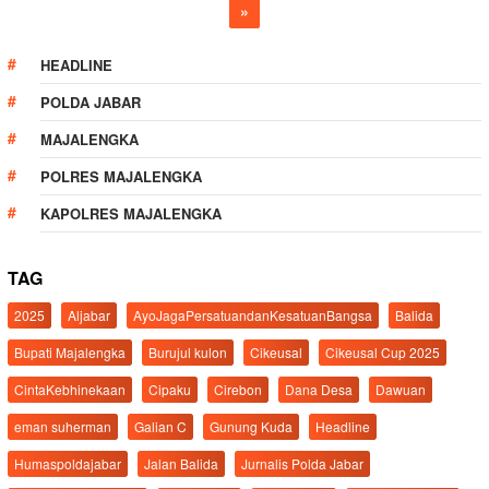
»
HEADLINE
POLDA JABAR
MAJALENGKA
POLRES MAJALENGKA
KAPOLRES MAJALENGKA
TAG
2025
Aljabar
AyoJagaPersatuandanKesatuanBangsa
Balida
Bupati Majalengka
Burujul kulon
Cikeusal
Cikeusal Cup 2025
CintaKebhinekaan
Cipaku
Cirebon
Dana Desa
Dawuan
eman suherman
Galian C
Gunung Kuda
Headline
Humaspoldajabar
Jalan Balida
Jurnalis Polda Jabar