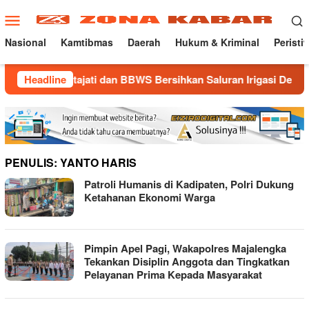
Loncat
Menu
ke
Mobile
konten
Nasional
Kamtibmas
Daerah
Hukum & Kriminal
Peristi
Kertajati dan BBWS Bersihkan Saluran Irigasi Demi Sawah Tetap
Headline
PENULIS:
YANTO HARIS
Patroli Humanis di Kadipaten, Polri Dukung
Ketahanan Ekonomi Warga
Pimpin Apel Pagi, Wakapolres Majalengka
Tekankan Disiplin Anggota dan Tingkatkan
Pelayanan Prima Kepada Masyarakat