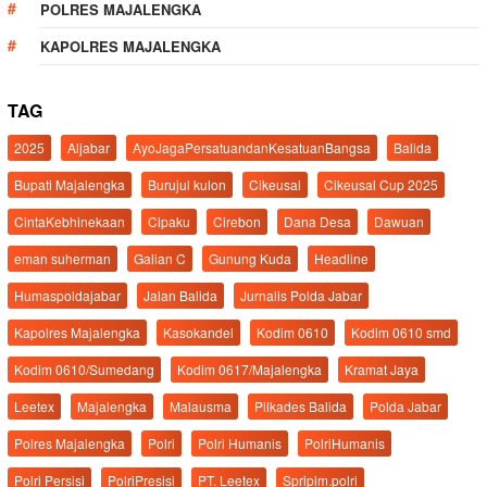
POLRES MAJALENGKA
KAPOLRES MAJALENGKA
TAG
2025
Aljabar
AyoJagaPersatuandanKesatuanBangsa
Balida
Bupati Majalengka
Burujul kulon
Cikeusal
Cikeusal Cup 2025
CintaKebhinekaan
Cipaku
Cirebon
Dana Desa
Dawuan
eman suherman
Galian C
Gunung Kuda
Headline
Humaspoldajabar
Jalan Balida
Jurnalis Polda Jabar
Kapolres Majalengka
Kasokandel
Kodim 0610
Kodim 0610 smd
Kodim 0610/Sumedang
Kodim 0617/Majalengka
Kramat Jaya
Leetex
Majalengka
Malausma
Pilkades Balida
Polda Jabar
Polres Majalengka
Polri
Polri Humanis
PolriHumanis
Polri Persisi
PolriPresisi
PT. Leetex
Spripim.polri