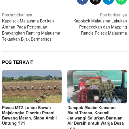
Navigasi
Pos sebelumnya
Pos berikutnya
Kapolsek Malausma Berikan
Kapolsek Malausma Lakukan
pos
Arahan Pada Pertemuan
Pengecekan dan Mapping
Bhayangkari Ranting Malausma
Randis Polsek Malausma
Tekankan Bijak Bermedsos
POS TERKAIT
Pasca MT2 Lahan Sawah
Dampak Musim Kemarau
Majalengka Diserbu Petani
Mulai Terasa, Koramil
Bawang Merah, Siapa Ambil
Jatiwangi Salurkan Bantuan
Untung ???
Air Bersih untuk Warga Desa
Loji