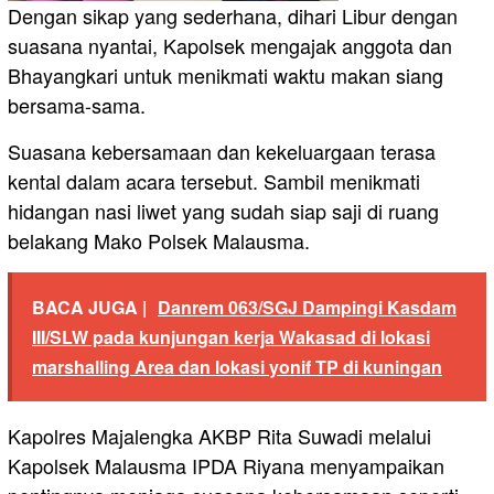
Dengan sikap yang sederhana, dihari Libur dengan
suasana nyantai, Kapolsek mengajak anggota dan
Bhayangkari untuk menikmati waktu makan siang
bersama-sama.
Suasana kebersamaan dan kekeluargaan terasa
kental dalam acara tersebut. Sambil menikmati
hidangan nasi liwet yang sudah siap saji di ruang
belakang Mako Polsek Malausma.
BACA JUGA |
Danrem 063/SGJ Dampingi Kasdam
III/SLW pada kunjungan kerja Wakasad di lokasi
marshalling Area dan lokasi yonif TP di kuningan
Kapolres Majalengka AKBP Rita Suwadi melalui
Kapolsek Malausma IPDA Riyana menyampaikan