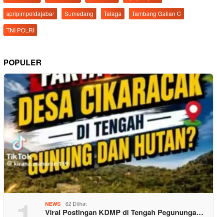
spripimpoldajabar
Sumedang
Talaga
Tambang Galian C
TNI POLRI
POPULER
1
62 Dilihat
NEWS
Viral Postingan KDMP di Tengah Pegununga…