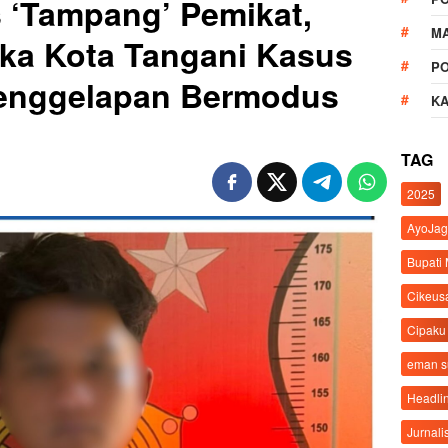
‘Tampang’ Pemikat,
M
ka Kota Tangani Kasus
P
enggelapan Bermodus
K
TAG
2025
AyoJag
Bupati
Cikeus
Cipaku
eman 
Headli
Jurnali