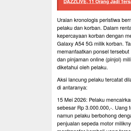
DAZZLIVE, 11 Orang Jadi Ter
Uraian kronologis peristiwa be
pelaku dan korban. Dalam rent
kepercayaan korban dengan me
Galaxy A54 5G milik korban. Ta
memanfaatkan ponsel tersebut un
dan pinjaman online (pinjol) mil
diketahui oleh pelaku.
Aksi lancung pelaku tercatat d
di antaranya:
15 Mei 2026: Pelaku mencairka
sebesar Rp 3.000.000,-. Uang t
namun pelaku berbohong dengan
penjualan sepeda motor milikn
mentransfer kembali uang ters