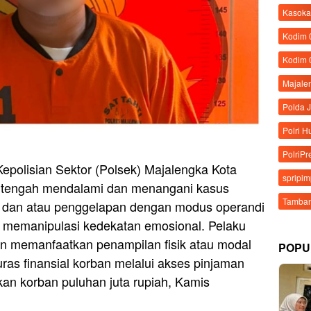
Kasoka
Kodim
Kodim 
Majale
Polda 
Polri 
PolriPr
epolisian Sektor (Polsek) Majalengka Kota
spripi
r tengah mendalami dan menangani kasus
Tamban
n dan atau penggelapan dengan modus operandi
s memanipulasi kedekatan emosional. Pelaku
n memanfaatkan penampilan fisik atau modal
POPU
as finansial korban melalui akses pinjaman
ikan korban puluhan juta rupiah, Kamis