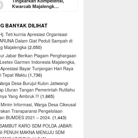
5
Tingkarkan Kompetensi,
Kwarcab Majalengk…
NG BANYAK DILIHAT
j. Teti kurnia Apresiasi Organisasi
ARUNA Dalam Giat Peduli Sampah di
ng Majalengka
(2,050)
ur Jabar Berikan Piagam Penghargaan
 Leetex Garmen Indonesia Majalengka,
 Apresiasi Bayar Tunjangan Hari Raya
tri Tepat Waktu
(1,736)
Warga Desa Burujul Kulon Jatiwangi
ap Uluran Tangan Pemerintah Rutilahu
ya Yang Ambruk !!!
(1,665)
 Minim Informasi, Warga Desa Cikeusal
yakan Transparansi Pengelolaan
an BUMDES 2021 – 2024.
(1,443)
 SAMBUT KARO SDM POLDA JABAR:
SI PENUH MAKNA MENUJU SDM