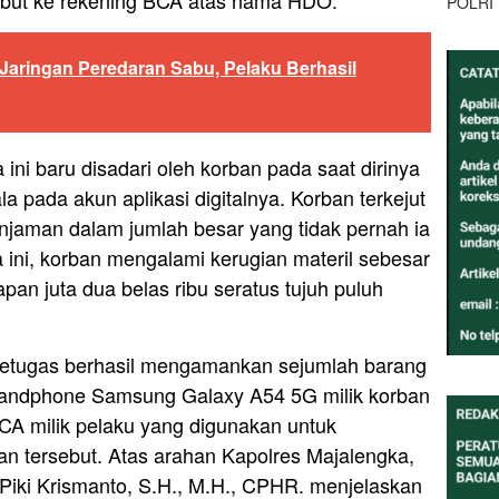
POLRI
 Jaringan Peredaran Sabu, Pelaku Berhasil
ini baru disadari oleh korban pada saat dirinya
 pada akun aplikasi digitalnya. Korban terkejut
njaman dalam jumlah besar yang tidak pernah ia
wa ini, korban mengalami kerugian materil sebesar
pan juta dua belas ribu seratus tujuh puluh
petugas berhasil mengamankan sejumlah barang
t handphone Samsung Galaxy A54 5G milik korban
CA milik pelaku yang digunakan untuk
n tersebut. Atas arahan Kapolres Majalengka,
Piki Krismanto, S.H., M.H., CPHR. menjelaskan