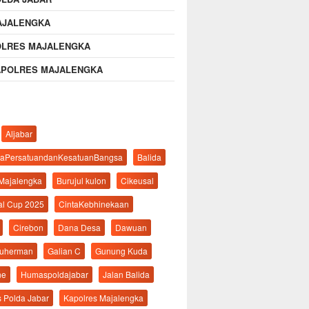
AJALENGKA
OLRES MAJALENGKA
APOLRES MAJALENGKA
Aljabar
aPersatuandanKesatuanBangsa
Balida
 Majalengka
Burujul kulon
Cikeusal
al Cup 2025
CintaKebhinekaan
Cirebon
Dana Desa
Dawuan
suherman
Galian C
Gunung Kuda
ne
Humaspoldajabar
Jalan Balida
s Polda Jabar
Kapolres Majalengka