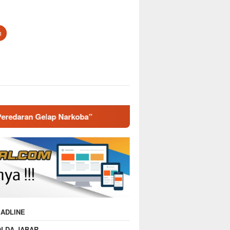
n
koba”
Polsek Cikijing Laksanakan Patroli SPPG, Pastik
ADLINE
OLDA JABAR