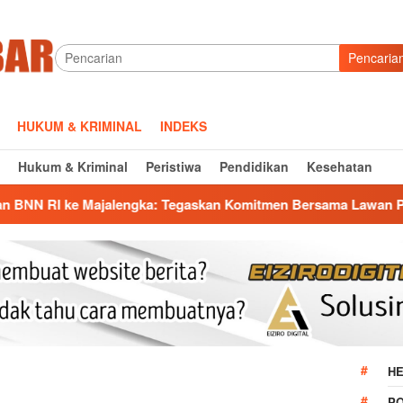
Pencaria
HUKUM & KRIMINAL
INDEKS
Hukum & Kriminal
Peristiwa
Pendidikan
Kesehatan
gka: Tegaskan Komitmen Bersama Lawan Peredaran Gelap Nar
HE
P