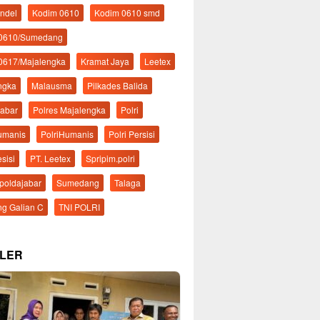
ndel
Kodim 0610
Kodim 0610 smd
 0610/Sumedang
0617/Majalengka
Kramat Jaya
Leetex
ngka
Malausma
Pilkades Balida
Jabar
Polres Majalengka
Polri
Humanis
PolriHumanis
Polri Persisi
esisi
PT. Leetex
Spripim.polri
mpoldajabar
Sumedang
Talaga
g Galian C
TNI POLRI
LER