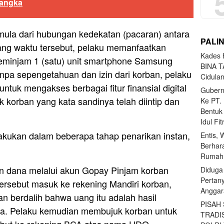
sangka
rmula dari hubungan kedekatan (pacaran) antara
PALI
ang waktu tersebut, pelaku memanfaatkan
Kades H
minjam 1 (satu) unit smartphone Samsung
BINA T
npa sepengetahuan dan izin dari korban, pelaku
Cidula
tuk mengakses berbagai fitur finansial digital
Gubern
ik korban yang kata sandinya telah diintip dan
Ke PT.
Bentuk
Idul Fi
ilakukan dalam beberapa tahap penarikan instan,
Entis, 
Berhar
Rumahn
n dana melalui akun Gopay Pinjam korban
Diduga
Pertan
ersebut masuk ke rekening Mandiri korban,
Anggar
 berdalih bahwa uang itu adalah hasil
PISAH
ya. Pelaku kemudian membujuk korban untuk
TRADI
ebut ke rekening BCA atas nama HDO.