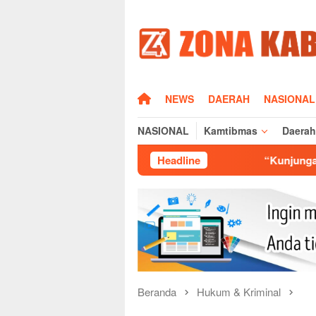
Loncat
ke
konten
HOME
NEWS
DAERAH
NASIONAL
NASIONAL
Kamtibmas
Daerah
Headline
“Kunjungan BNN RI ke Majalen
Beranda
Hukum & Kriminal