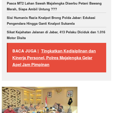
Pasca MT2 Lahan Sawah Majalengka Diserbu Petani Bawang
Merah, Siapa Ambil Untung ???
Sisi Humanis Razia Knalpot Brong Polda Jabar: Edukasi
Pengendara Hingga Ganti Knalpot Sukarela
Sikat Kejahatan Jalanan di Jabar, 413 Pelaku Diciduk dan 1.016
Motor Disita
BACA JUGA |
Tingkatkan Kedisiplinan dan
Kinerja Personel, Polres Majalengka Gelar
Apel Jam Pimpinan