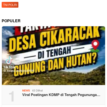
TNI POLRI
POPULER
1
63 Dilihat
NEWS
Viral Postingan KDMP di Tengah Pegununga…