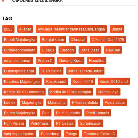
KAPOLRES MAJALENGKA
TAG
2025
Aljabar
AyoJagaPersatuandanKesatuanBangsa
Balida
Bupati Majalengka
Burujul kulon
Cikeusal
Cikeusal Cup 2025
CintaKebhinekaan
Cipaku
Cirebon
Dana Desa
Dawuan
eman suherman
Galian C
Gunung Kuda
Headline
Humaspoldajabar
Jalan Balida
Jurnalis Polda Jabar
Kapolres Majalengka
Kasokandel
Kodim 0610
Kodim 0610 smd
Kodim 0610/Sumedang
Kodim 0617/Majalengka
Kramat Jaya
Leetex
Majalengka
Malausma
Pilkades Balida
Polda Jabar
Polres Majalengka
Polri
Polri Humanis
PolriHumanis
Polri Persisi
PolriPresisi
PT. Leetex
Spripim.polri
spripimpoldajabar
Sumedang
Talaga
Tambang Galian C