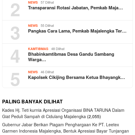
2
57 Dilihat
NEWS
Transparansi Rotasi Jabatan, Pemkab Maja…
3
55 Dilihat
NEWS
Pangkas Cara Lama, Pemkab Majalengka Ter…
4
48 Dilihat
KAMTIBMAS
Bhabinkamtibmas Desa Gandu Sambang
Warga…
5
46 Dilihat
NEWS
Kapolsek Cikijing Bersama Ketua Bhayangk…
PALING BANYAK DILIHAT
Kades Hj. Teti kurnia Apresiasi Organisasi BINA TARUNA Dalam
Giat Peduli Sampah di Cidulang Majalengka
(2,055)
Gubernur Jabar Berikan Piagam Penghargaan Ke PT. Leetex
Garmen Indonesia Majalengka, Bentuk Apresiasi Bayar Tunjangan