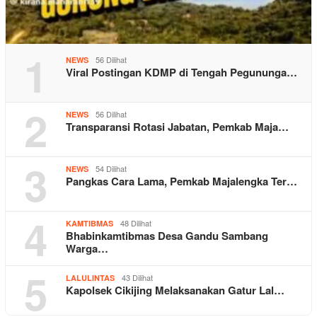
1
56 Dilihat
NEWS
Viral Postingan KDMP di Tengah Pegununga…
2
56 Dilihat
NEWS
Transparansi Rotasi Jabatan, Pemkab Maja…
3
54 Dilihat
NEWS
Pangkas Cara Lama, Pemkab Majalengka Ter…
4
48 Dilihat
KAMTIBMAS
Bhabinkamtibmas Desa Gandu Sambang
Warga…
5
43 Dilihat
LALULINTAS
Kapolsek Cikijing Melaksanakan Gatur Lal…