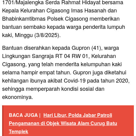
1701/Majalengka Serda Rahmat Hidayat bersama
Kepala Kelurahan Cigasong Imas Hasanah dan
Bhabinkamtibmas Polsek Cigasong memberikan
bantuan sembako kepada warga penderita lumpuh
kaki, Minggu (3/8/2025).
Bantuan diserahkan kepada Gupron (41), warga
Lingkungan Sangraja RT 04 RW 01, Kelurahan
Cigasong, yang telah menderita kelumpuhan kaki
selama hampir empat tahun. Gupron juga diketahui
kehilangan ibunya akibat Covid-19 pada tahun 2020,
sehingga memperparah kondisi sosial dan
ekonominya.
BACA JUGA |
Hari Libur, Polda Jabar Patroli
Pengamanan di Objek Wisata Alam Curug Batu
Templek