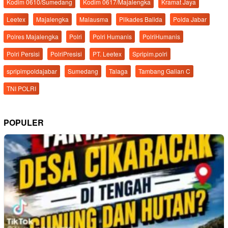
Kodim 0610/Sumedang
Kodim 0617/Majalengka
Kramat Jaya
Leetex
Majalengka
Malausma
Pilkades Balida
Polda Jabar
Polres Majalengka
Polri
Polri Humanis
PolriHumanis
Polri Persisi
PolriPresisi
PT. Leetex
Spripim.polri
spripimpoldajabar
Sumedang
Talaga
Tambang Galian C
TNI POLRI
POPULER