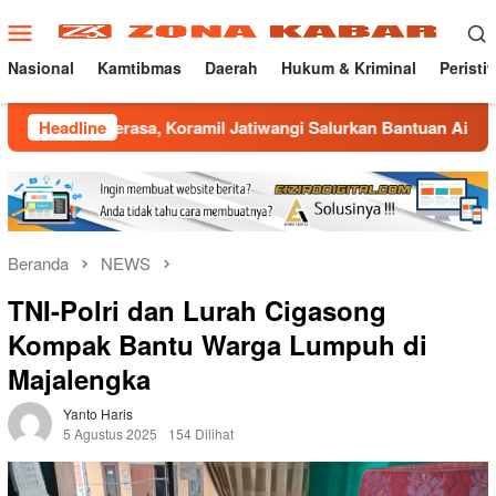
Loncat
Menu
ke
Mobile
konten
Nasional
Kamtibmas
Daerah
Hukum & Kriminal
Peristi
rasa, Koramil Jatiwangi Salurkan Bantuan Air Bersih untuk Wa
Headline
Beranda
NEWS
TNI-Polri dan Lurah Cigasong
Kompak Bantu Warga Lumpuh di
Majalengka
Yanto Haris
5 Agustus 2025
154 Dilihat