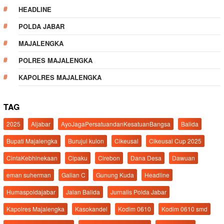
HEADLINE
POLDA JABAR
MAJALENGKA
POLRES MAJALENGKA
KAPOLRES MAJALENGKA
TAG
2025
Aljabar
AyoJagaPersatuandanKesatuanBangsa
Balida
Bupati Majalengka
Burujul kulon
Cikeusal
Cikeusal Cup 2025
CintaKebhinekaan
Cipaku
Cirebon
Dana Desa
Dawuan
eman suherman
Galian C
Gunung Kuda
Headline
Humaspoldajabar
Jalan Balida
Jurnalis Polda Jabar
Kapolres Majalengka
Kasokandel
Kodim 0610
Kodim 0610 smd