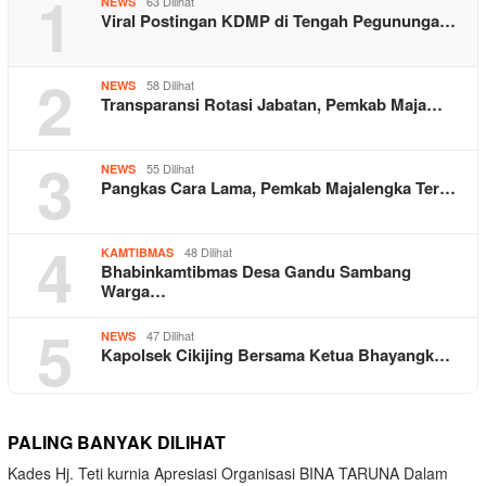
1
63 Dilihat
NEWS
Viral Postingan KDMP di Tengah Pegununga…
2
58 Dilihat
NEWS
Transparansi Rotasi Jabatan, Pemkab Maja…
3
55 Dilihat
NEWS
Pangkas Cara Lama, Pemkab Majalengka Ter…
4
48 Dilihat
KAMTIBMAS
Bhabinkamtibmas Desa Gandu Sambang
Warga…
5
47 Dilihat
NEWS
Kapolsek Cikijing Bersama Ketua Bhayangk…
PALING BANYAK DILIHAT
Kades Hj. Teti kurnia Apresiasi Organisasi BINA TARUNA Dalam