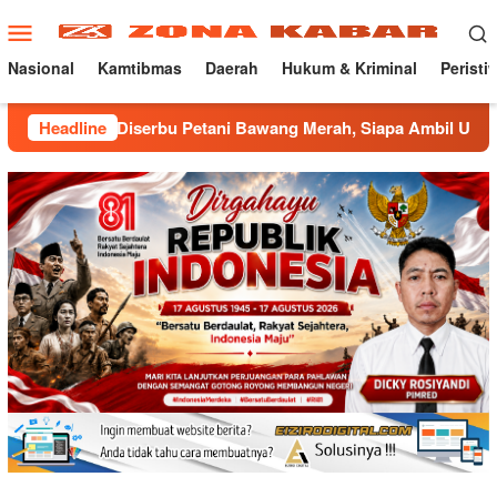
Loncat
Menu
ke
Mobile
konten
Nasional
Kamtibmas
Daerah
Hukum & Kriminal
Peristi
Diserbu Petani Bawang Merah, Siapa Ambil Untung ???
Headline