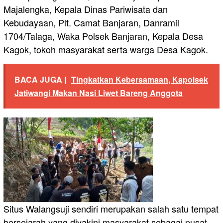
Majalengka, Kepala Dinas Pariwisata dan
Kebudayaan, Plt. Camat Banjaran, Danramil
1704/Talaga, Waka Polsek Banjaran, Kepala Desa
Kagok, tokoh masyarakat serta warga Desa Kagok.
BACA JUGA |
Tingkatkan Kebersamaan, Kapolsek
Jatiwangi Makan Nasi Liwet Bareng Anggota
Situs Walangsuji sendiri merupakan salah satu tempat
bersejarah yang diyakini masyarakat sebagai pusat