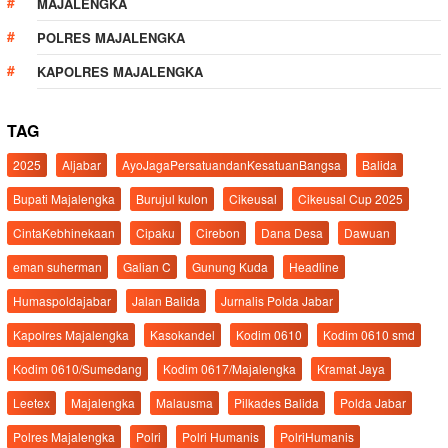
MAJALENGKA
POLRES MAJALENGKA
KAPOLRES MAJALENGKA
TAG
2025
Aljabar
AyoJagaPersatuandanKesatuanBangsa
Balida
Bupati Majalengka
Burujul kulon
Cikeusal
Cikeusal Cup 2025
CintaKebhinekaan
Cipaku
Cirebon
Dana Desa
Dawuan
eman suherman
Galian C
Gunung Kuda
Headline
Humaspoldajabar
Jalan Balida
Jurnalis Polda Jabar
Kapolres Majalengka
Kasokandel
Kodim 0610
Kodim 0610 smd
Kodim 0610/Sumedang
Kodim 0617/Majalengka
Kramat Jaya
Leetex
Majalengka
Malausma
Pilkades Balida
Polda Jabar
Polres Majalengka
Polri
Polri Humanis
PolriHumanis