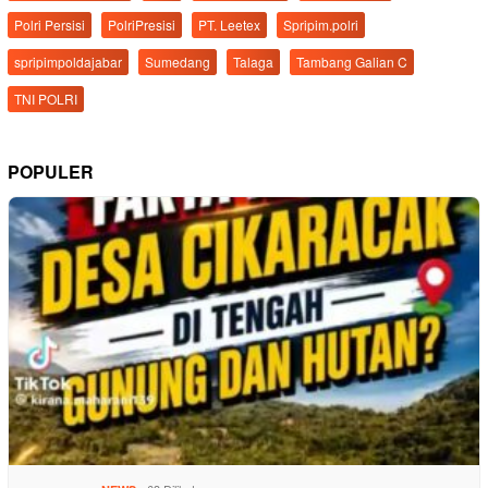
Polri Persisi
PolriPresisi
PT. Leetex
Spripim.polri
spripimpoldajabar
Sumedang
Talaga
Tambang Galian C
TNI POLRI
POPULER