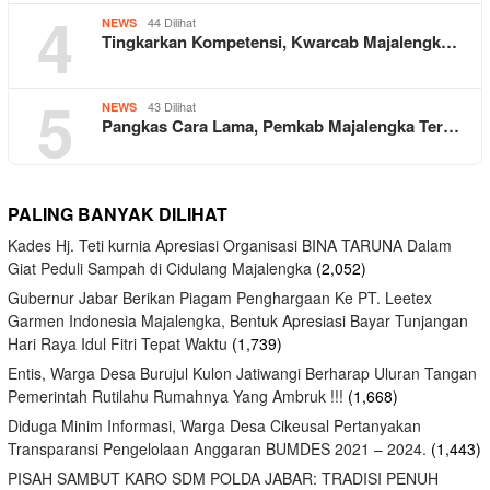
4
44 Dilihat
NEWS
Tingkarkan Kompetensi, Kwarcab Majalengk…
5
43 Dilihat
NEWS
Pangkas Cara Lama, Pemkab Majalengka Ter…
PALING BANYAK DILIHAT
Kades Hj. Teti kurnia Apresiasi Organisasi BINA TARUNA Dalam
Giat Peduli Sampah di Cidulang Majalengka
(2,052)
Gubernur Jabar Berikan Piagam Penghargaan Ke PT. Leetex
Garmen Indonesia Majalengka, Bentuk Apresiasi Bayar Tunjangan
Hari Raya Idul Fitri Tepat Waktu
(1,739)
Entis, Warga Desa Burujul Kulon Jatiwangi Berharap Uluran Tangan
Pemerintah Rutilahu Rumahnya Yang Ambruk !!!
(1,668)
Diduga Minim Informasi, Warga Desa Cikeusal Pertanyakan
Transparansi Pengelolaan Anggaran BUMDES 2021 – 2024.
(1,443)
PISAH SAMBUT KARO SDM POLDA JABAR: TRADISI PENUH