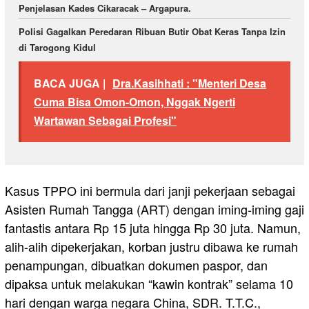
Penjelasan Kades Cikaracak – Argapura.
Polisi Gagalkan Peredaran Ribuan Butir Obat Keras Tanpa Izin
di Tarogong Kidul
BACA JUGA |
Dra.Kasihhati : "Menteri Desa
Cuma Bisa Omon-Omon, Nggak Ngerti
Wartawan Sebagai Profesi"
Kasus TPPO ini bermula dari janji pekerjaan sebagai
Asisten Rumah Tangga (ART) dengan iming-iming gaji
fantastis antara Rp 15 juta hingga Rp 30 juta. Namun,
alih-alih dipekerjakan, korban justru dibawa ke rumah
penampungan, dibuatkan dokumen paspor, dan
dipaksa untuk melakukan “kawin kontrak” selama 10
hari dengan warga negara China, SDR. T.T.C.,