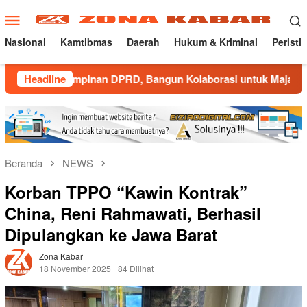
Loncat
Menu
ke
Mobile
konten
Nasional
Kamtibmas
Daerah
Hukum & Kriminal
Peristi
pinan DPRD, Bangun Kolaborasi untuk Majalengka Kondusif
Headline
Beranda
NEWS
Korban TPPO “Kawin Kontrak”
China, Reni Rahmawati, Berhasil
Dipulangkan ke Jawa Barat
Zona Kabar
18 November 2025
84 Dilihat