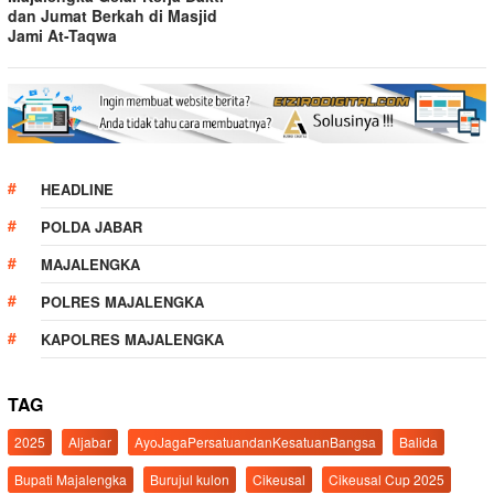
dan Jumat Berkah di Masjid
Jami At-Taqwa
HEADLINE
POLDA JABAR
MAJALENGKA
POLRES MAJALENGKA
KAPOLRES MAJALENGKA
TAG
2025
Aljabar
AyoJagaPersatuandanKesatuanBangsa
Balida
Bupati Majalengka
Burujul kulon
Cikeusal
Cikeusal Cup 2025