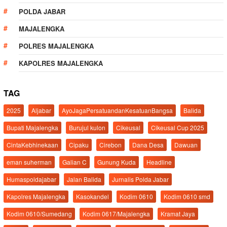
POLDA JABAR
MAJALENGKA
POLRES MAJALENGKA
KAPOLRES MAJALENGKA
TAG
2025
Aljabar
AyoJagaPersatuandanKesatuanBangsa
Balida
Bupati Majalengka
Burujul kulon
Cikeusal
Cikeusal Cup 2025
CintaKebhinekaan
Cipaku
Cirebon
Dana Desa
Dawuan
eman suherman
Galian C
Gunung Kuda
Headline
Humaspoldajabar
Jalan Balida
Jurnalis Polda Jabar
Kapolres Majalengka
Kasokandel
Kodim 0610
Kodim 0610 smd
Kodim 0610/Sumedang
Kodim 0617/Majalengka
Kramat Jaya