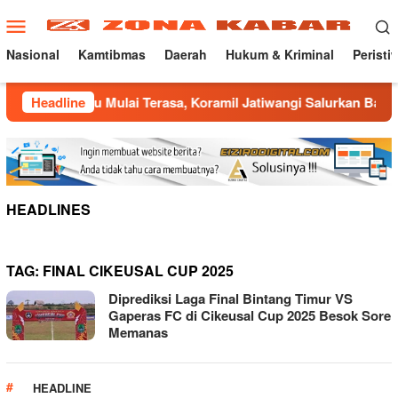
Loncat
Menu
ke
Mobile
konten
Nasional
Kamtibmas
Daerah
Hukum & Kriminal
Peristi
arau Mulai Terasa, Koramil Jatiwangi Salurkan Bantuan Air Be
Headline
HEADLINES
TAG:
FINAL CIKEUSAL CUP 2025
Diprediksi Laga Final Bintang Timur VS
Gaperas FC di Cikeusal Cup 2025 Besok Sore
Memanas
HEADLINE