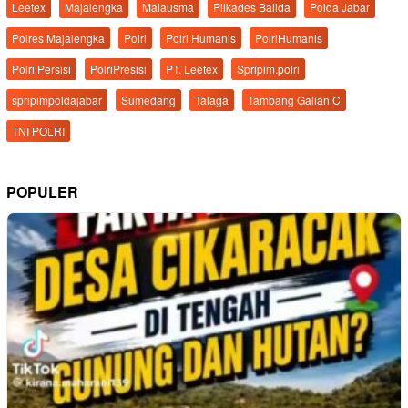
Leetex
Majalengka
Malausma
Pilkades Balida
Polda Jabar
Polres Majalengka
Polri
Polri Humanis
PolriHumanis
Polri Persisi
PolriPresisi
PT. Leetex
Spripim.polri
spripimpoldajabar
Sumedang
Talaga
Tambang Galian C
TNI POLRI
POPULER