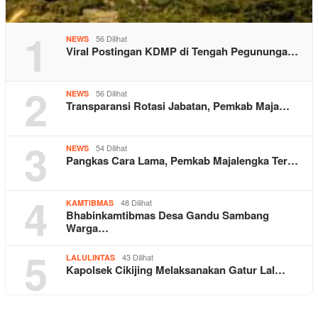
1
56 Dilihat
NEWS
Viral Postingan KDMP di Tengah Pegununga…
2
56 Dilihat
NEWS
Transparansi Rotasi Jabatan, Pemkab Maja…
3
54 Dilihat
NEWS
Pangkas Cara Lama, Pemkab Majalengka Ter…
4
48 Dilihat
KAMTIBMAS
Bhabinkamtibmas Desa Gandu Sambang
Warga…
5
43 Dilihat
LALULINTAS
Kapolsek Cikijing Melaksanakan Gatur Lal…