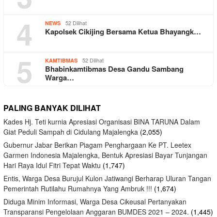
4
52 Dilihat
NEWS
Kapolsek Cikijing Bersama Ketua Bhayangk…
5
52 Dilihat
KAMTIBMAS
Bhabinkamtibmas Desa Gandu Sambang
Warga…
PALING BANYAK DILIHAT
Kades Hj. Teti kurnia Apresiasi Organisasi BINA TARUNA Dalam
Giat Peduli Sampah di Cidulang Majalengka
(2,055)
Gubernur Jabar Berikan Piagam Penghargaan Ke PT. Leetex
Garmen Indonesia Majalengka, Bentuk Apresiasi Bayar Tunjangan
Hari Raya Idul Fitri Tepat Waktu
(1,747)
Entis, Warga Desa Burujul Kulon Jatiwangi Berharap Uluran Tangan
Pemerintah Rutilahu Rumahnya Yang Ambruk !!!
(1,674)
Diduga Minim Informasi, Warga Desa Cikeusal Pertanyakan
Transparansi Pengelolaan Anggaran BUMDES 2021 – 2024.
(1,445)