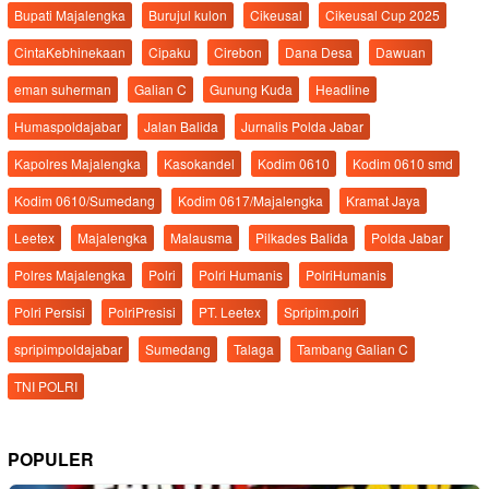
Bupati Majalengka
Burujul kulon
Cikeusal
Cikeusal Cup 2025
CintaKebhinekaan
Cipaku
Cirebon
Dana Desa
Dawuan
eman suherman
Galian C
Gunung Kuda
Headline
Humaspoldajabar
Jalan Balida
Jurnalis Polda Jabar
Kapolres Majalengka
Kasokandel
Kodim 0610
Kodim 0610 smd
Kodim 0610/Sumedang
Kodim 0617/Majalengka
Kramat Jaya
Leetex
Majalengka
Malausma
Pilkades Balida
Polda Jabar
Polres Majalengka
Polri
Polri Humanis
PolriHumanis
Polri Persisi
PolriPresisi
PT. Leetex
Spripim.polri
spripimpoldajabar
Sumedang
Talaga
Tambang Galian C
TNI POLRI
POPULER