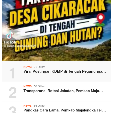
1
70 Dilihat
NEWS
Viral Postingan KDMP di Tengah Pegununga…
2
58 Dilihat
NEWS
Transparansi Rotasi Jabatan, Pemkab Maja…
3
56 Dilihat
NEWS
Pangkas Cara Lama, Pemkab Majalengka Ter…