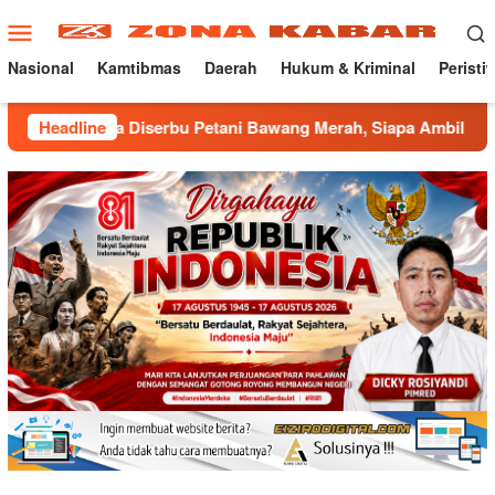
Loncat
Menu
ke
Mobile
konten
Nasional
Kamtibmas
Daerah
Hukum & Kriminal
Peristi
 Diserbu Petani Bawang Merah, Siapa Ambil Untung ???
Headline