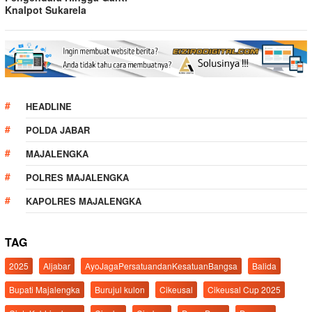
Knalpot Sukarela
HEADLINE
POLDA JABAR
MAJALENGKA
POLRES MAJALENGKA
KAPOLRES MAJALENGKA
TAG
2025
Aljabar
AyoJagaPersatuandanKesatuanBangsa
Balida
Bupati Majalengka
Burujul kulon
Cikeusal
Cikeusal Cup 2025