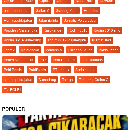
CintaKebhinekaan
Cipaku
Cirebon
Dana Desa
Dawuan
eman suherman
Galian C
Gunung Kuda
Headline
Humaspoldajabar
Jalan Balida
Jurnalis Polda Jabar
Kapolres Majalengka
Kasokandel
Kodim 0610
Kodim 0610 smd
Kodim 0610/Sumedang
Kodim 0617/Majalengka
Kramat Jaya
Leetex
Majalengka
Malausma
Pilkades Balida
Polda Jabar
Polres Majalengka
Polri
Polri Humanis
PolriHumanis
Polri Persisi
PolriPresisi
PT. Leetex
Spripim.polri
spripimpoldajabar
Sumedang
Talaga
Tambang Galian C
TNI POLRI
POPULER