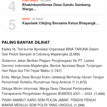
4
48 Dilihat
KAMTIBMAS
Bhabinkamtibmas Desa Gandu Sambang
Warga…
5
46 Dilihat
NEWS
Kapolsek Cikijing Bersama Ketua Bhayangk…
PALING BANYAK DILIHAT
Kades Hj. Teti kurnia Apresiasi Organisasi BINA TARUNA Dalam
Giat Peduli Sampah di Cidulang Majalengka
(2,055)
Gubernur Jabar Berikan Piagam Penghargaan Ke PT. Leetex
Garmen Indonesia Majalengka, Bentuk Apresiasi Bayar Tunjangan
Hari Raya Idul Fitri Tepat Waktu
(1,747)
Entis, Warga Desa Burujul Kulon Jatiwangi Berharap Uluran Tangan
Pemerintah Rutilahu Rumahnya Yang Ambruk !!!
(1,672)
Diduga Minim Informasi, Warga Desa Cikeusal Pertanyakan
Transparansi Pengelolaan Anggaran BUMDES 2021 – 2024.
(1,444)
PISAH SAMBUT KARO SDM POLDA JABAR: TRADISI PENUH
MAKNA MENUJU SDM POLRI YANG UNGGUL
(1,349)