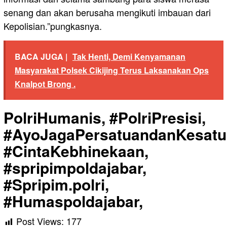
senang dan akan berusaha mengikuti imbauan dari
Kepolisian.”pungkasnya.
BACA JUGA |
Tak Henti, Demi Kenyamanan
Masyarakat Polsek Cikijing Terus Laksanakan Ops
Knalpot Brong .
PolriHumanis, #PolriPresisi,
#AyoJagaPersatuandanKesatu
#CintaKebhinekaan,
#spripimpoldajabar,
#Spripim.polri,
#Humaspoldajabar,
Post Views:
177