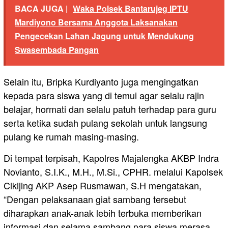
BACA JUGA |
Waka Polsek Bantarujeg IPTU
Mardiyono Bersama Anggota Laksanakan
Pengecekan Lahan Jagung untuk Mendukung
Swasembada Pangan
Selain itu, Bripka Kurdiyanto juga mengingatkan
kepada para siswa yang di temui agar selalu rajin
belajar, hormati dan selalu patuh terhadap para guru
serta ketika sudah pulang sekolah untuk langsung
pulang ke rumah masing-masing.
Di tempat terpisah, Kapolres Majalengka AKBP Indra
Novianto, S.I.K., M.H., M.Si., CPHR. melalui Kapolsek
Cikijing AKP Asep Rusmawan, S.H mengatakan,
“Dengan pelaksanaan giat sambang tersebut
diharapkan anak-anak lebih terbuka memberikan
informasi dan selama sambang para siswa merasa