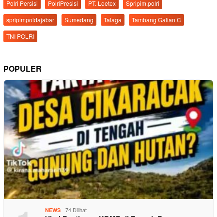
Polri Persisi
PolriPresisi
PT. Leetex
Spripim.polri
spripimpoldajabar
Sumedang
Talaga
Tambang Galian C
TNI POLRI
POPULER
74 Dilihat
NEWS