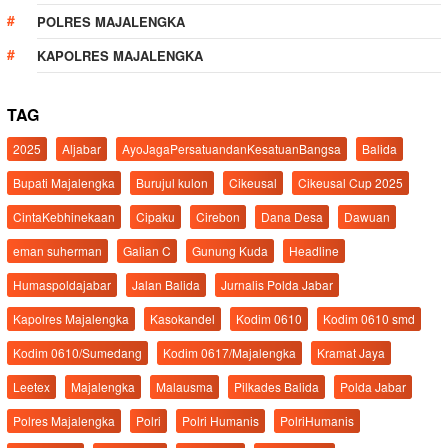
POLRES MAJALENGKA
KAPOLRES MAJALENGKA
TAG
2025
Aljabar
AyoJagaPersatuandanKesatuanBangsa
Balida
Bupati Majalengka
Burujul kulon
Cikeusal
Cikeusal Cup 2025
CintaKebhinekaan
Cipaku
Cirebon
Dana Desa
Dawuan
eman suherman
Galian C
Gunung Kuda
Headline
Humaspoldajabar
Jalan Balida
Jurnalis Polda Jabar
Kapolres Majalengka
Kasokandel
Kodim 0610
Kodim 0610 smd
Kodim 0610/Sumedang
Kodim 0617/Majalengka
Kramat Jaya
Leetex
Majalengka
Malausma
Pilkades Balida
Polda Jabar
Polres Majalengka
Polri
Polri Humanis
PolriHumanis