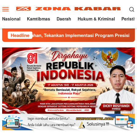
Loncat
Menu
ke
Mobile
konten
Nasional
Kamtibmas
Daerah
Hukum & Kriminal
Peristi
, Tekankan Implementasi Program Presisi Kapolri
Headline
Mant