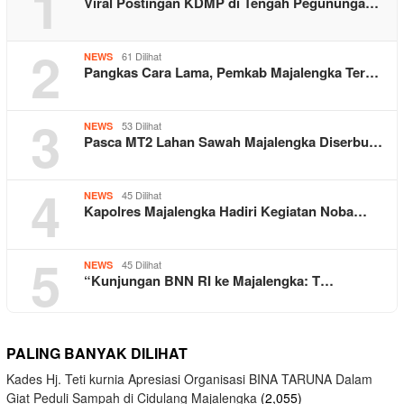
1
Viral Postingan KDMP di Tengah Pegununga…
2
61 Dilihat
NEWS
Pangkas Cara Lama, Pemkab Majalengka Ter…
3
53 Dilihat
NEWS
Pasca MT2 Lahan Sawah Majalengka Diserbu…
4
45 Dilihat
NEWS
Kapolres Majalengka Hadiri Kegiatan Noba…
5
45 Dilihat
NEWS
“Kunjungan BNN RI ke Majalengka: T…
PALING BANYAK DILIHAT
Kades Hj. Teti kurnia Apresiasi Organisasi BINA TARUNA Dalam
Giat Peduli Sampah di Cidulang Majalengka
(2,055)