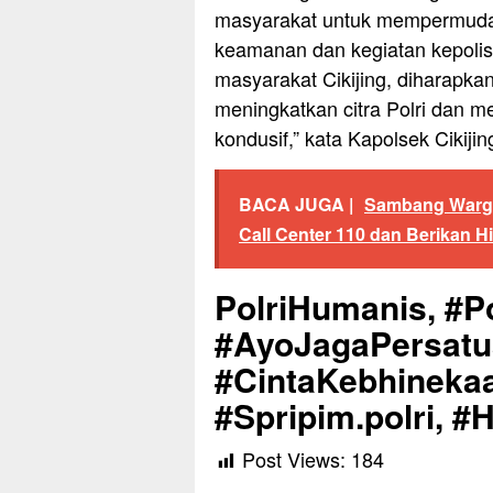
masyarakat untuk mempermudah
keamanan dan kegiatan kepolisi
masyarakat Cikijing, diharapkan
meningkatkan citra Polri dan 
kondusif,” kata Kapolsek Cikijin
BACA JUGA |
Sambang Warga
Call Center 110 dan Berikan
PolriHumanis, #Po
#AyoJagaPersat
#CintaKebhinekaa
#Spripim.polri, #
Post Views:
184