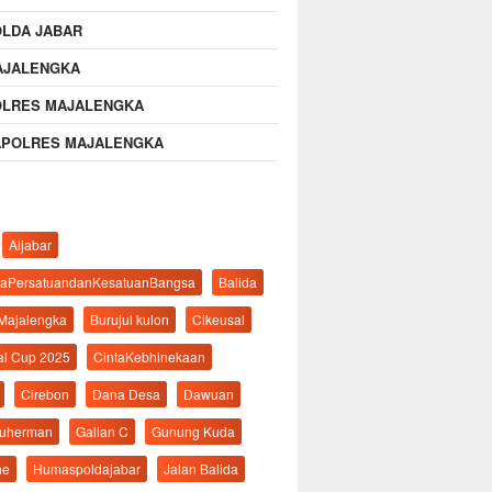
OLDA JABAR
AJALENGKA
OLRES MAJALENGKA
APOLRES MAJALENGKA
Aljabar
aPersatuandanKesatuanBangsa
Balida
 Majalengka
Burujul kulon
Cikeusal
al Cup 2025
CintaKebhinekaan
Cirebon
Dana Desa
Dawuan
suherman
Galian C
Gunung Kuda
ne
Humaspoldajabar
Jalan Balida