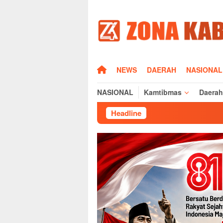
Loncat
ke
konten
HOME
NEWS
DAERAH
NASIONAL
NASIONAL
Kamtibmas
Daerah
Headline
Bupati Maja