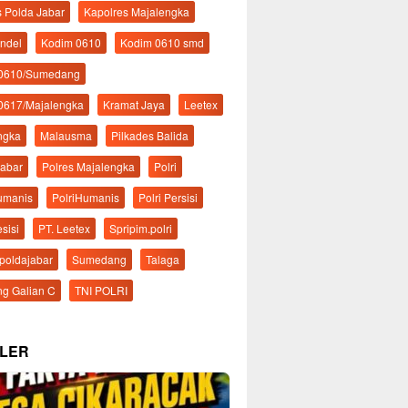
s Polda Jabar
Kapolres Majalengka
ndel
Kodim 0610
Kodim 0610 smd
 0610/Sumedang
0617/Majalengka
Kramat Jaya
Leetex
ngka
Malausma
Pilkades Balida
Jabar
Polres Majalengka
Polri
Humanis
PolriHumanis
Polri Persisi
esisi
PT. Leetex
Spripim.polri
mpoldajabar
Sumedang
Talaga
g Galian C
TNI POLRI
LER