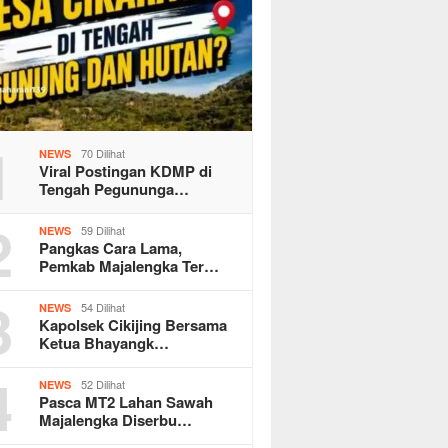
1
70 Dilihat
NEWS
Viral Postingan KDMP di
Tengah Pegununga…
2
59 Dilihat
NEWS
Pangkas Cara Lama,
Pemkab Majalengka Ter…
3
54 Dilihat
NEWS
Kapolsek Cikijing Bersama
Ketua Bhayangk…
4
52 Dilihat
NEWS
Pasca MT2 Lahan Sawah
Majalengka Diserbu…