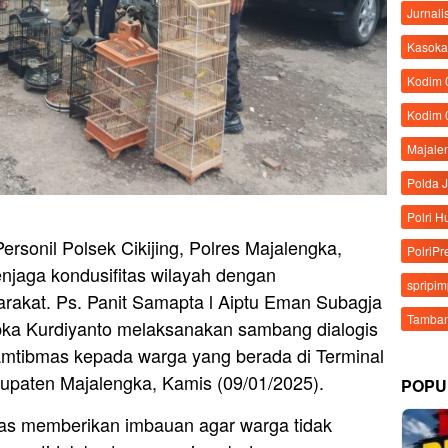
Jurnali
Kasoka
Kodim
Kodim 
Majale
Polda 
Polri 
rsonil Polsek Cikijing, Polres Majalengka,
PolriPr
njaga kondusifitas wilayah dengan
spripi
rakat. Ps. Panit Samapta l Aiptu Eman Subagja
Tamban
ka Kurdiyanto melaksanakan sambang dialogis
mtibmas kepada warga yang berada di Terminal
bupaten Majalengka, Kamis (09/01/2025).
POPU
gas memberikan imbauan agar warga tidak