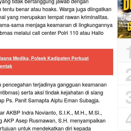
 yang tidak bertanggung jawab dengan
 tentu benar atau hoaks. Warga juga diingatkan
minal yang merupakan tempat rawan kriminalitas.
sama-sama menjaga keamanan di lingkungannya
mas melalui call center Polri 110 atau Hallo
asna Medika, Polsek Kadipaten Perkuat
rentak
 atau pencegahan terjadinya gangguan keamanan
tibmas) serta aksi tindak kejahatan di siang
ap Ps. Panit Samapta Aiptu Eman Subagja.
r AKBP Indra Novianto, S.I.K., M.H., M.Si.,
ing AKP Asep Rusmawan, S.H. menyampaikan
rtujuan untuk mendekatkan diri kepada