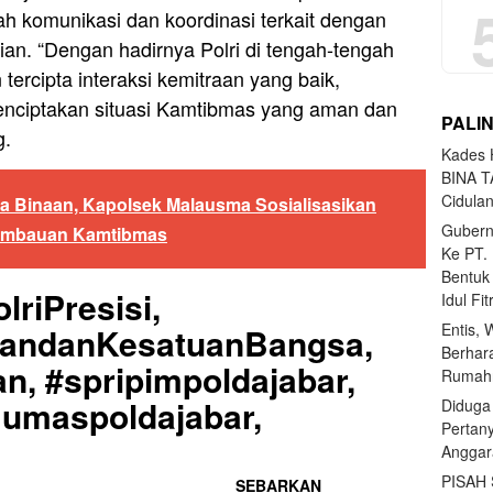
 komunikasi dan koordinasi terkait dengan
an. “Dengan hadirnya Polri di tengah-tengah
 tercipta interaksi kemitraan yang baik,
menciptakan situasi Kamtibmas yang aman dan
PALI
g.
Kades H
BINA T
Cidula
 Binaan, Kapolsek Malausma Sosialisasikan
Gubern
 Himbauan Kamtibmas
Ke PT.
Bentuk
lriPresisi,
Idul Fi
Entis, 
uandanKesatuanBangsa,
Berhar
n, #spripimpoldajabar,
Rumahn
Humaspoldajabar,
Diduga
Pertan
Anggar
PISAH
SEBARKAN