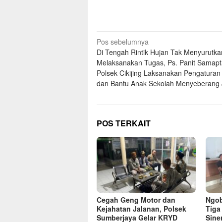
Navigasi
Pos sebelumnya
Di Tengah Rintik Hujan Tak Menyurutka
pos
Melaksanakan Tugas, Ps. Panit Samapt
Polsek Cikijing Laksanakan Pengaturan 
dan Bantu Anak Sekolah Menyeberang 
POS TERKAIT
Cegah Geng Motor dan
Ngob
Kejahatan Jalanan, Polsek
Tiga
Sumberjaya Gelar KRYD
Sine