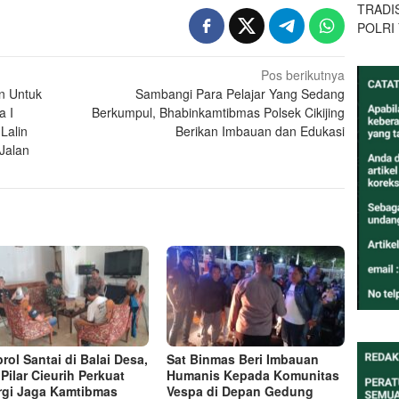
TRADI
POLRI
Pos berikutnya
n Untuk
Sambangi Para Pelajar Yang Sedang
a I
Berkumpul, Bhabinkamtibmas Polsek Cikijing
Lalin
Berikan Imbauan dan Edukasi
Jalan
rol Santai di Balai Desa,
Sat Binmas Beri Imbauan
 Pilar Cieurih Perkuat
Humanis Kepada Komunitas
rgi Jaga Kamtibmas
Vespa di Depan Gedung