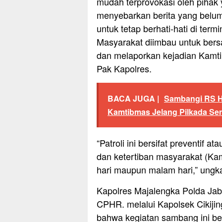
mudah terprovokasi oleh pihak
menyebarkan berita yang belum
untuk tetap berhati-hati di ter
Masyarakat diimbau untuk ber
dan melaporkan kejadian Kamtib
Pak Kapolres.
BACA JUGA |
Sambangi RS H
Kamtibmas Jelang Pilkada Se
“Patroli ini bersifat preventif
dan ketertiban masyarakat (Kam
hari maupun malam hari,” ungk
Kapolres Majalengka Polda Jaba
CPHR. melalui Kapolsek Cikij
bahwa kegiatan sambang ini be