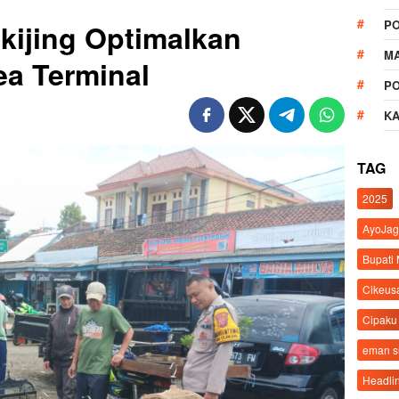
P
ikijing Optimalkan
M
a Terminal
P
K
TAG
2025
AyoJag
Bupati
Cikeus
Cipaku
eman 
Headli