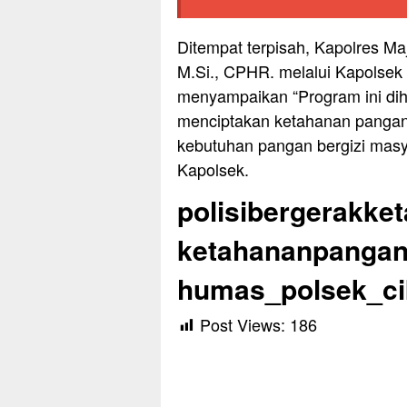
Ditempat terpisah, Kapolres Ma
M.Si., CPHR. melalui Kapolsek
menyampaikan “Program ini di
menciptakan ketahanan pangan d
kebutuhan pangan bergizi masya
Kapolsek.
polisibergerakke
ketahananpanga
humas_polsek_cik
Post Views:
186