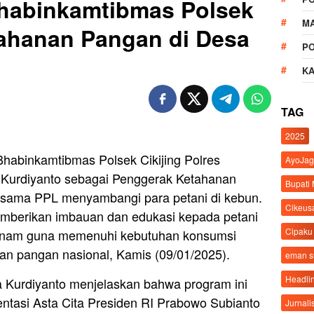
habinkamtibmas Polsek
M
tahanan Pangan di Desa
P
K
TAG
2025
habinkamtibmas Polsek Cikijing Polres
AyoJag
 Kurdiyanto sebagai Penggerak Ketahanan
Bupati
rsama PPL menyambangi para petani di kebun.
Cikeus
memberikan imbauan dan edukasi kepada petani
Cipaku
tanam guna memenuhi kebutuhan konsumsi
an pangan nasional, Kamis (09/01/2025).
eman 
Headli
a Kurdiyanto menjelaskan bahwa program ini
ntasi Asta Cita Presiden RI Prabowo Subianto
Jurnali