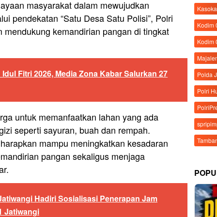
ayaan masyarakat dalam mewujudkan
Kasoka
ui pendekatan “Satu Desa Satu Polisi”, Polri
Kodim
m mendukung kemandirian pangan di tingkat
Kodim 
Majale
Idul Fitri 2026, Media Zona Kabar Salurkan 27
Polda 
Polri 
PolriPr
arga untuk memanfaatkan lahan yang ada
spripi
zi seperti sayuran, buah dan rempah.
Tamban
diharapkan mampu meningkatkan kesadaran
emandirian pangan sekaligus menjaga
ar.
POPU
Jatiwangi Hadiri Sosialisasi Penerapan Jam
1 Jatiwangi