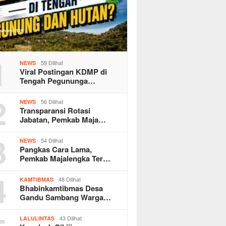
1
59 Dilihat
NEWS
Viral Postingan KDMP di
Tengah Pegununga…
2
56 Dilihat
NEWS
Transparansi Rotasi
Jabatan, Pemkab Maja…
3
54 Dilihat
NEWS
Pangkas Cara Lama,
Pemkab Majalengka Ter…
4
48 Dilihat
KAMTIBMAS
Bhabinkamtibmas Desa
Gandu Sambang Warga…
43 Dilihat
LALULINTAS