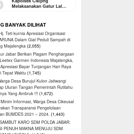
5
Kapolsek Cikijing
Melaksanakan Gatur Lal…
NG BANYAK DILIHAT
j. Teti kurnia Apresiasi Organisasi
ARUNA Dalam Giat Peduli Sampah di
ng Majalengka
(2,055)
ur Jabar Berikan Piagam Penghargaan
 Leetex Garmen Indonesia Majalengka,
 Apresiasi Bayar Tunjangan Hari Raya
tri Tepat Waktu
(1,745)
Warga Desa Burujul Kulon Jatiwangi
ap Uluran Tangan Pemerintah Rutilahu
ya Yang Ambruk !!!
(1,672)
 Minim Informasi, Warga Desa Cikeusal
yakan Transparansi Pengelolaan
an BUMDES 2021 – 2024.
(1,443)
 SAMBUT KARO SDM POLDA JABAR:
SI PENUH MAKNA MENUJU SDM