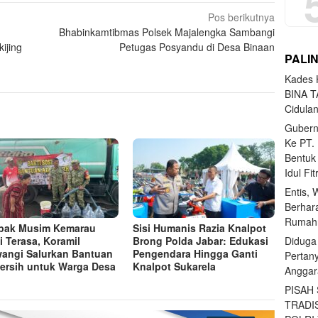
Pos berikutnya
Bhabinkamtibmas Polsek Majalengka Sambangi
ijing
Petugas Posyandu di Desa Binaan
PALI
Kades H
BINA T
Cidula
Gubern
Ke PT.
Bentuk
Idul Fi
Entis, 
Berhar
Rumahn
pak Musim Kemarau
Sisi Humanis Razia Knalpot
Diduga
i Terasa, Koramil
Brong Polda Jabar: Edukasi
wangi Salurkan Bantuan
Pengendara Hingga Ganti
Pertan
Bersih untuk Warga Desa
Knalpot Sukarela
Anggar
PISAH
TRADI