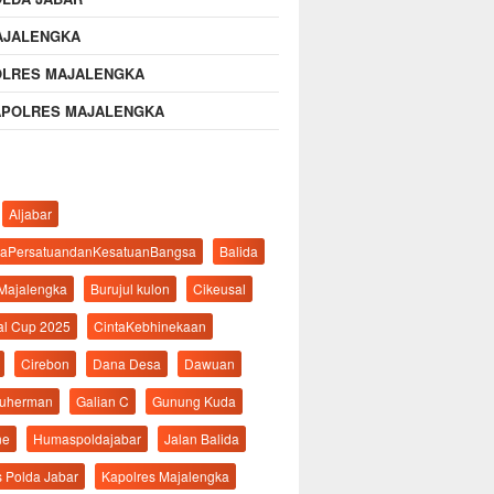
AJALENGKA
OLRES MAJALENGKA
APOLRES MAJALENGKA
Aljabar
aPersatuandanKesatuanBangsa
Balida
 Majalengka
Burujul kulon
Cikeusal
al Cup 2025
CintaKebhinekaan
Cirebon
Dana Desa
Dawuan
suherman
Galian C
Gunung Kuda
ne
Humaspoldajabar
Jalan Balida
s Polda Jabar
Kapolres Majalengka