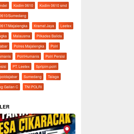
ndel
Kodim 0610
Kodim 0610 smd
 0610/Sumedang
0617/Majalengka
Kramat Jaya
Leetex
ngka
Malausma
Pilkades Balida
Jabar
Polres Majalengka
Polri
Humanis
PolriHumanis
Polri Persisi
esisi
PT. Leetex
Spripim.polri
mpoldajabar
Sumedang
Talaga
g Galian C
TNI POLRI
LER