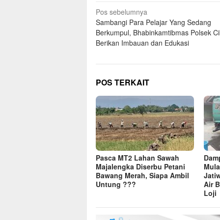
Navigasi
Pos sebelumnya
Sambangi Para Pelajar Yang Sedang
pos
Berkumpul, Bhabinkamtibmas Polsek Cik
Berikan Imbauan dan Edukasi
POS TERKAIT
Pasca MT2 Lahan Sawah
Dam
Majalengka Diserbu Petani
Mula
Bawang Merah, Siapa Ambil
Jati
Untung ???
Air 
Loji