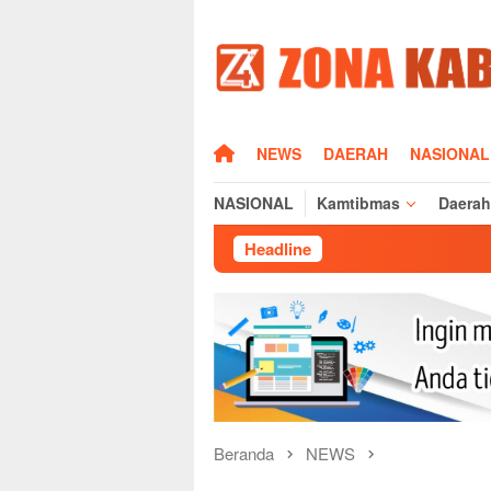
Loncat
ke
konten
HOME
NEWS
DAERAH
NASIONAL
NASIONAL
Kamtibmas
Daerah
Headline
Pasca 
Beranda
NEWS