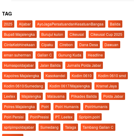
TAG
2025
Aljabar
AyoJagaPersatuandanKesatuanBangsa
Balida
Bupati Majalengka
Burujul kulon
Cikeusal
Cikeusal Cup 2025
CintaKebhinekaan
Cipaku
Cirebon
Dana Desa
Dawuan
eman suherman
Galian C
Gunung Kuda
Headline
Humaspoldajabar
Jalan Balida
Jurnalis Polda Jabar
Kapolres Majalengka
Kasokandel
Kodim 0610
Kodim 0610 smd
Kodim 0610/Sumedang
Kodim 0617/Majalengka
Kramat Jaya
Leetex
Majalengka
Malausma
Pilkades Balida
Polda Jabar
Polres Majalengka
Polri
Polri Humanis
PolriHumanis
Polri Persisi
PolriPresisi
PT. Leetex
Spripim.polri
spripimpoldajabar
Sumedang
Talaga
Tambang Galian C