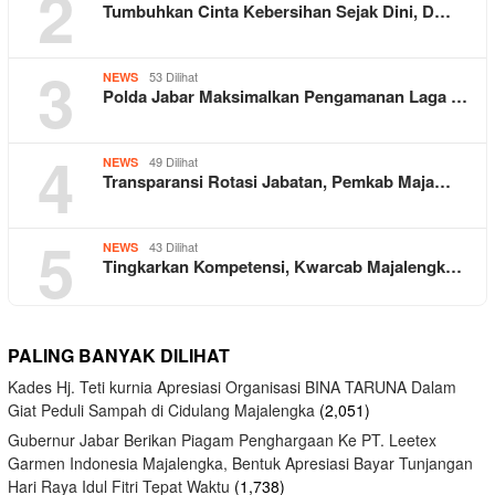
2
Tumbuhkan Cinta Kebersihan Sejak Dini, D…
3
53 Dilihat
NEWS
Polda Jabar Maksimalkan Pengamanan Laga …
4
49 Dilihat
NEWS
Transparansi Rotasi Jabatan, Pemkab Maja…
5
43 Dilihat
NEWS
Tingkarkan Kompetensi, Kwarcab Majalengk…
PALING BANYAK DILIHAT
Kades Hj. Teti kurnia Apresiasi Organisasi BINA TARUNA Dalam
Giat Peduli Sampah di Cidulang Majalengka
(2,051)
Gubernur Jabar Berikan Piagam Penghargaan Ke PT. Leetex
Garmen Indonesia Majalengka, Bentuk Apresiasi Bayar Tunjangan
Hari Raya Idul Fitri Tepat Waktu
(1,738)