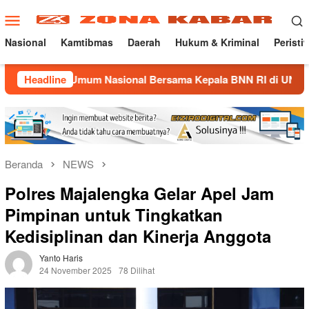
Loncat
Menu
ke
Mobile
konten
Nasional
Kamtibmas
Daerah
Hukum & Kriminal
Peristi
ah Umum Nasional Bersama Kepala BNN RI di UNMA
Headline
Nost
Beranda
NEWS
Polres Majalengka Gelar Apel Jam
Pimpinan untuk Tingkatkan
Kedisiplinan dan Kinerja Anggota
Yanto Haris
24 November 2025
78 Dilihat