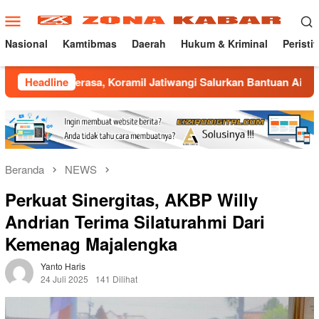
Loncat
Menu
ke
Mobile
konten
Nasional
Kamtibmas
Daerah
Hukum & Kriminal
Peristi
Terasa, Koramil Jatiwangi Salurkan Bantuan Air Bersih untuk 
Headline
Beranda
NEWS
Perkuat Sinergitas, AKBP Willy
Andrian Terima Silaturahmi Dari
Kemenag Majalengka
Yanto Haris
24 Juli 2025
141 Dilihat