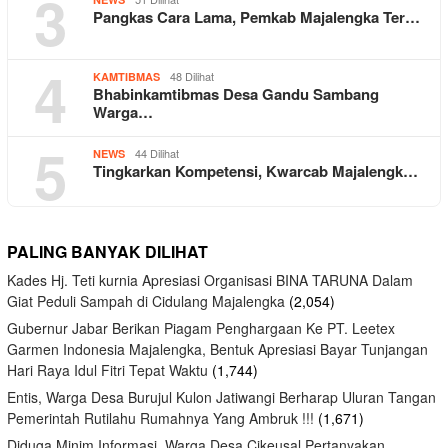
3
Pangkas Cara Lama, Pemkab Majalengka Ter…
4
48 Dilihat
KAMTIBMAS
Bhabinkamtibmas Desa Gandu Sambang
Warga…
5
44 Dilihat
NEWS
Tingkarkan Kompetensi, Kwarcab Majalengk…
PALING BANYAK DILIHAT
Kades Hj. Teti kurnia Apresiasi Organisasi BINA TARUNA Dalam
Giat Peduli Sampah di Cidulang Majalengka
(2,054)
Gubernur Jabar Berikan Piagam Penghargaan Ke PT. Leetex
Garmen Indonesia Majalengka, Bentuk Apresiasi Bayar Tunjangan
Hari Raya Idul Fitri Tepat Waktu
(1,744)
Entis, Warga Desa Burujul Kulon Jatiwangi Berharap Uluran Tangan
Pemerintah Rutilahu Rumahnya Yang Ambruk !!!
(1,671)
Diduga Minim Informasi, Warga Desa Cikeusal Pertanyakan