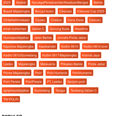
2025
Aljabar
AyoJagaPersatuandanKesatuanBangsa
Balida
Bupati Majalengka
Burujul kulon
Cikeusal
Cikeusal Cup 2025
CintaKebhinekaan
Cipaku
Cirebon
Dana Desa
Dawuan
eman suherman
Galian C
Gunung Kuda
Headline
Humaspoldajabar
Jalan Balida
Jurnalis Polda Jabar
Kapolres Majalengka
Kasokandel
Kodim 0610
Kodim 0610 smd
Kodim 0610/Sumedang
Kodim 0617/Majalengka
Kramat Jaya
Leetex
Majalengka
Malausma
Pilkades Balida
Polda Jabar
Polres Majalengka
Polri
Polri Humanis
PolriHumanis
Polri Persisi
PolriPresisi
PT. Leetex
Spripim.polri
spripimpoldajabar
Sumedang
Talaga
Tambang Galian C
TNI POLRI