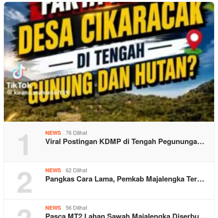
1
76 Dilihat
NEWS
Viral Postingan KDMP di Tengah Pegununga…
2
62 Dilihat
NEWS
Pangkas Cara Lama, Pemkab Majalengka Ter…
3
56 Dilihat
NEWS
Pasca MT2 Lahan Sawah Majalengka Diserbu…