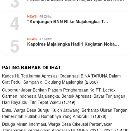
4
48 Dilihat
NEWS
“Kunjungan BNN RI ke Majalengka: T…
5
47 Dilihat
NEWS
Kapolres Majalengka Hadiri Kegiatan Noba…
PALING BANYAK DILIHAT
Kades Hj. Teti kurnia Apresiasi Organisasi BINA TARUNA Dalam
Giat Peduli Sampah di Cidulang Majalengka
(2,058)
Gubernur Jabar Berikan Piagam Penghargaan Ke PT. Leetex
Garmen Indonesia Majalengka, Bentuk Apresiasi Bayar Tunjangan
Hari Raya Idul Fitri Tepat Waktu
(1,749)
Entis, Warga Desa Burujul Kulon Jatiwangi Berharap Uluran Tangan
Pemerintah Rutilahu Rumahnya Yang Ambruk !!!
(1,676)
Diduga Minim Informasi, Warga Desa Cikeusal Pertanyakan
Transparansi Pengelolaan Anggaran BUMDES 2021 – 2024.
(1,446)