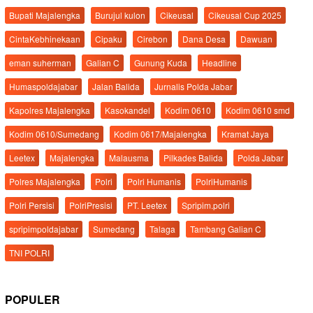
Bupati Majalengka
Burujul kulon
Cikeusal
Cikeusal Cup 2025
CintaKebhinekaan
Cipaku
Cirebon
Dana Desa
Dawuan
eman suherman
Galian C
Gunung Kuda
Headline
Humaspoldajabar
Jalan Balida
Jurnalis Polda Jabar
Kapolres Majalengka
Kasokandel
Kodim 0610
Kodim 0610 smd
Kodim 0610/Sumedang
Kodim 0617/Majalengka
Kramat Jaya
Leetex
Majalengka
Malausma
Pilkades Balida
Polda Jabar
Polres Majalengka
Polri
Polri Humanis
PolriHumanis
Polri Persisi
PolriPresisi
PT. Leetex
Spripim.polri
spripimpoldajabar
Sumedang
Talaga
Tambang Galian C
TNI POLRI
POPULER