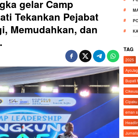
gka gelar Camp
M
ati Tekankan Pejabat
P
gi, Memudahkan, dan
K
.
TAG
2025
AyoJag
Bupati
Cikeus
Cipaku
eman 
Headli
Jurnali