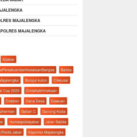
AJALENGKA
OLRES MAJALENGKA
APOLRES MAJALENGKA
Aljabar
aPersatuandanKesatuanBangsa
Balida
 Majalengka
Burujul kulon
Cikeusal
al Cup 2025
CintaKebhinekaan
Cirebon
Dana Desa
Dawuan
suherman
Galian C
Gunung Kuda
ne
Humaspoldajabar
Jalan Balida
s Polda Jabar
Kapolres Majalengka