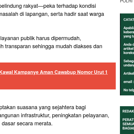
POLRI
elindung rakyat—peka terhadap kondisi
asalah di lapangan, serta hadir saat warga
 layanan publik harus dipermudah,
bih transparan sehingga mudah diakses dan
 Kawal Kampanye Aman Cawabup Nomor Urut 1
ptakan suasana yang sejahtera bagi
ngunan infrastruktur, peningkatan pelayanan,
dasar secara merata.