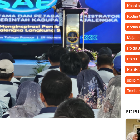
Kasoka
Kodim
Kodim 
Majale
Polda 
Polri 
PolriPr
spripi
Tamban
POPU