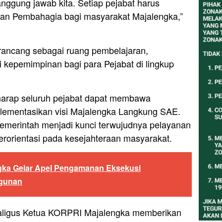
tanggung jawab kita. Setiap pejabat harus
dan Pembahagia bagi masyarakat Majalengka,”
irancang sebagai ruang pembelajaran,
si kepemimpinan bagi para Pejabat di lingkup
erharap seluruh pejabat dapat membawa
ementasikan visi Majalengka Langkung SAE.
pemerintah menjadi kunci terwujudnya pelayanan
erorientasi pada kesejahteraan masyarakat.
gka Gelar Apel Pengamanan Eksekusi
gunan
kaligus Ketua KORPRI Majalengka memberikan