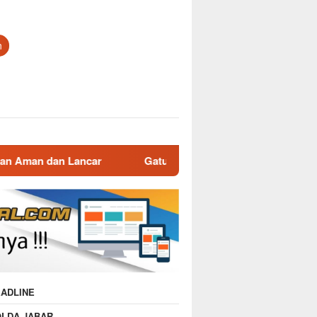
n
Gatur Lalin Pagi Polsek Malausma, Wujud Pelayanan Prima U
ADLINE
OLDA JABAR