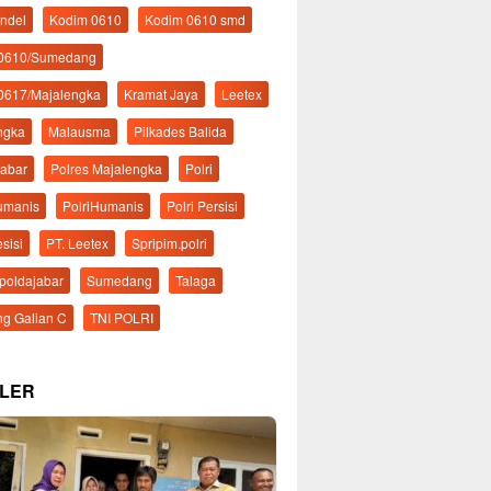
ndel
Kodim 0610
Kodim 0610 smd
 0610/Sumedang
0617/Majalengka
Kramat Jaya
Leetex
ngka
Malausma
Pilkades Balida
Jabar
Polres Majalengka
Polri
Humanis
PolriHumanis
Polri Persisi
esisi
PT. Leetex
Spripim.polri
mpoldajabar
Sumedang
Talaga
g Galian C
TNI POLRI
LER