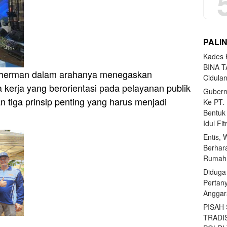
PALI
Kades H
BINA T
uherman dalam arahanya menegaskan
Cidula
erja yang berorientasi pada pelayanan publik
Gubern
n tiga prinsip penting yang harus menjadi
Ke PT.
Bentuk
Idul Fi
Entis, 
Berhar
Rumahn
Diduga
Pertan
Anggar
PISAH
TRADI