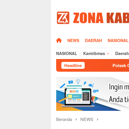
Loncat
ke
konten
HOME
NEWS
DAERAH
NASIONAL
NASIONAL
Kamtibmas
Daerah
Polsek Cikijing Laksanakan Patro
Headline
Beranda
NEWS