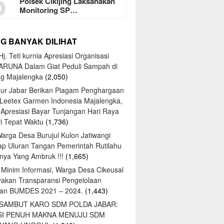
5
Polsek Cikijing Laksanakan
Monitoring SP…
NG BANYAK DILIHAT
j. Teti kurnia Apresiasi Organisasi
ARUNA Dalam Giat Peduli Sampah di
ng Majalengka
(2,050)
ur Jabar Berikan Piagam Penghargaan
 Leetex Garmen Indonesia Majalengka,
 Apresiasi Bayar Tunjangan Hari Raya
tri Tepat Waktu
(1,736)
Warga Desa Burujul Kulon Jatiwangi
ap Uluran Tangan Pemerintah Rutilahu
ya Yang Ambruk !!!
(1,665)
 Minim Informasi, Warga Desa Cikeusal
yakan Transparansi Pengelolaan
an BUMDES 2021 – 2024.
(1,443)
 SAMBUT KARO SDM POLDA JABAR:
SI PENUH MAKNA MENUJU SDM