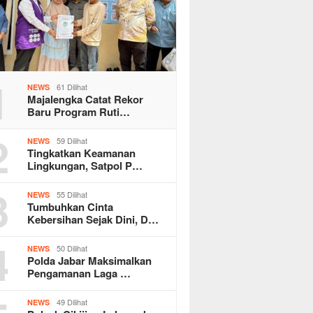
1
61 Dilihat
NEWS
Majalengka Catat Rekor
Baru Program Ruti…
2
59 Dilihat
NEWS
Tingkatkan Keamanan
Lingkungan, Satpol P…
3
55 Dilihat
NEWS
Tumbuhkan Cinta
Kebersihan Sejak Dini, D…
4
50 Dilihat
NEWS
Polda Jabar Maksimalkan
Pengamanan Laga …
49 Dilihat
NEWS