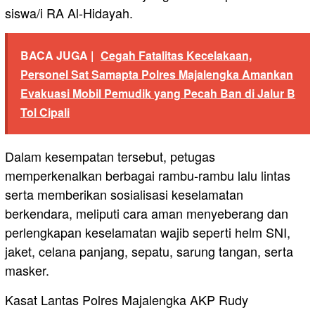
siswa/i RA Al-Hidayah.
BACA JUGA |
Cegah Fatalitas Kecelakaan,
Personel Sat Samapta Polres Majalengka Amankan
Evakuasi Mobil Pemudik yang Pecah Ban di Jalur B
Tol Cipali
Dalam kesempatan tersebut, petugas
memperkenalkan berbagai rambu-rambu lalu lintas
serta memberikan sosialisasi keselamatan
berkendara, meliputi cara aman menyeberang dan
perlengkapan keselamatan wajib seperti helm SNI,
jaket, celana panjang, sepatu, sarung tangan, serta
masker.
Kasat Lantas Polres Majalengka AKP Rudy