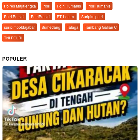
Polres Majalengka
Polri
Polri Humanis
PolriHumanis
Polri Persisi
PolriPresisi
PT. Leetex
Spripim.polri
spripimpoldajabar
Sumedang
Talaga
Tambang Galian C
TNI POLRI
POPULER