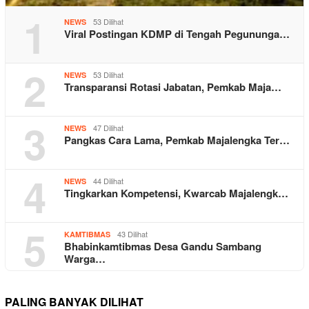
1
53 Dilihat
NEWS
Viral Postingan KDMP di Tengah Pegununga…
2
53 Dilihat
NEWS
Transparansi Rotasi Jabatan, Pemkab Maja…
3
47 Dilihat
NEWS
Pangkas Cara Lama, Pemkab Majalengka Ter…
4
44 Dilihat
NEWS
Tingkarkan Kompetensi, Kwarcab Majalengk…
5
43 Dilihat
KAMTIBMAS
Bhabinkamtibmas Desa Gandu Sambang
Warga…
PALING BANYAK DILIHAT