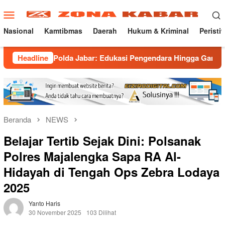
Loncat
Menu
ke
Mobile
konten
Nasional
Kamtibmas
Daerah
Hukum & Kriminal
Peristi
 Polda Jabar: Edukasi Pengendara Hingga Ganti Knalpot Sukar
Headline
Beranda
NEWS
Belajar Tertib Sejak Dini: Polsanak
Polres Majalengka Sapa RA Al-
Hidayah di Tengah Ops Zebra Lodaya
2025
Yanto Haris
30 November 2025
103 Dilihat