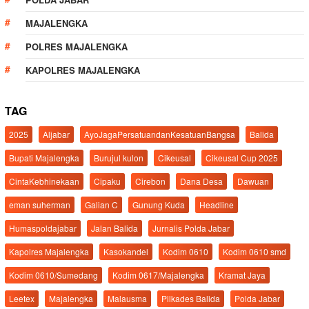
MAJALENGKA
POLRES MAJALENGKA
KAPOLRES MAJALENGKA
TAG
2025
Aljabar
AyoJagaPersatuandanKesatuanBangsa
Balida
Bupati Majalengka
Burujul kulon
Cikeusal
Cikeusal Cup 2025
CintaKebhinekaan
Cipaku
Cirebon
Dana Desa
Dawuan
eman suherman
Galian C
Gunung Kuda
Headline
Humaspoldajabar
Jalan Balida
Jurnalis Polda Jabar
Kapolres Majalengka
Kasokandel
Kodim 0610
Kodim 0610 smd
Kodim 0610/Sumedang
Kodim 0617/Majalengka
Kramat Jaya
Leetex
Majalengka
Malausma
Pilkades Balida
Polda Jabar