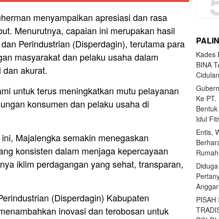
uherman menyampaikan apresiasi dan rasa
ut. Menurutnya, capaian ini merupakan hasil
PALI
dan Perindustrian (Disperdagin), terutama para
Kades H
ngan masyarakat dan pelaku usaha dalam
BINA T
 dan akurat.
Cidula
Gubern
ami untuk terus meningkatkan mutu pelayanan
Ke PT.
indungan konsumen dan pelaku usaha di
Bentuk
Idul Fi
Entis, 
 ini, Majalengka semakin menegaskan
Berhar
ang konsisten dalam menjaga kepercayaan
Rumahn
anya iklim perdagangan yang sehat, transparan,
Diduga
Pertan
Anggar
erindustrian (Disperdagin) Kabupaten
PISAH
 menambahkan inovasi dan terobosan untuk
TRADI