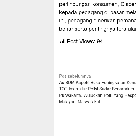
perlindungan konsumen, Disper
kepada pedagang di pasar melal
ini, pedagang diberikan pema
benar serta pentingnya tera ula
Post Views:
94
Navigasi
Pos sebelumnya
As SDM Kapolri Buka Peningkatan Ke
pos
TOT Instruktur Polisi Sadar Berkarakter 
Purwakarta, Wujudkan Polri Yang Respo
Melayani Masyarakat