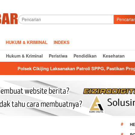
Pencaria
HUKUM & KRIMINAL
INDEKS
Hukum & Kriminal
Peristiwa
Pendidikan
Kesehatan
ing Laksanakan Patroli SPPG, Pastikan Program MBG Berjalan A
HE
P