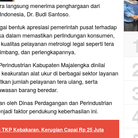
a langsung menerima penghargaan dari
ndonesia, Dr. Budi Santoso.
gai bentuk apresiasi pemerintah pusat terhadap
ka dalam memastikan perlindungan konsumen,
ualitas pelayanan metrologi legal seperti tera
, timbang, dan perlengkapannya.
erindustrian Kabupaten Majalengka dinilai
eakuratan alat ukur di berbagai sektor layanan
kan jumlah pelayanan tera ulang, serta
wasan barang beredar.
kan oleh Dinas Perdagangan dan Perindustrian
jadi faktor pendukung keberhasilan ini.
 TKP Kebakaran, Kerugian Capai Rp 25 Juta