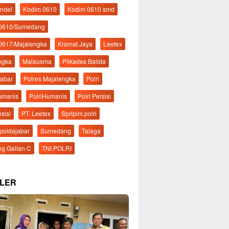
ndel
Kodim 0610
Kodim 0610 smd
 0610/Sumedang
0617/Majalengka
Kramat Jaya
Leetex
ngka
Malausma
Pilkades Balida
Jabar
Polres Majalengka
Polri
Humanis
PolriHumanis
Polri Persisi
esisi
PT. Leetex
Spripim.polri
mpoldajabar
Sumedang
Talaga
g Galian C
TNI POLRI
LER