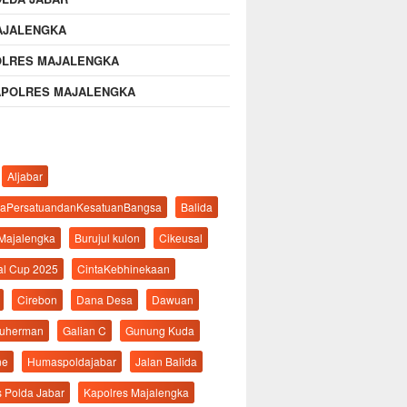
AJALENGKA
OLRES MAJALENGKA
APOLRES MAJALENGKA
Aljabar
aPersatuandanKesatuanBangsa
Balida
 Majalengka
Burujul kulon
Cikeusal
al Cup 2025
CintaKebhinekaan
Cirebon
Dana Desa
Dawuan
suherman
Galian C
Gunung Kuda
ne
Humaspoldajabar
Jalan Balida
s Polda Jabar
Kapolres Majalengka