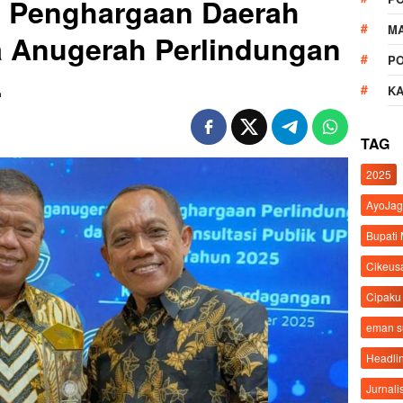
h Penghargaan Daerah
M
a Anugerah Perlindungan
P
.
K
TAG
2025
AyoJag
Bupati
Cikeus
Cipaku
eman 
Headli
Jurnali