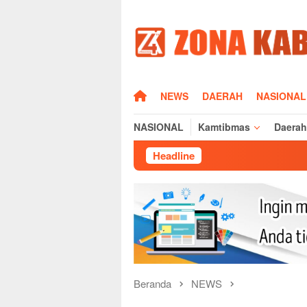
Loncat
ke
konten
HOME
NEWS
DAERAH
NASIONAL
NASIONAL
Kamtibmas
Daerah
Headline
Polsek Cikij
Beranda
NEWS