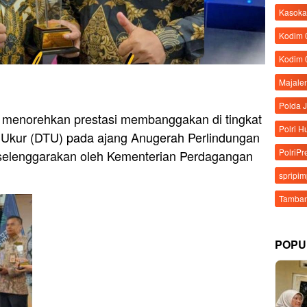
Kasoka
Kodim
Kodim 
Majale
Polda 
 menorehkan prestasi membanggakan di tingkat
Polri 
b Ukur (DTU) pada ajang Anugerah Perlindungan
PolriPr
elenggarakan oleh Kementerian Perdagangan
spripi
Tamban
POPU