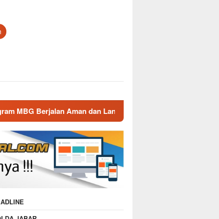
n
man dan Lancar
Gatur Lalin Pagi Polsek Malausma, Wuj
ADLINE
OLDA JABAR