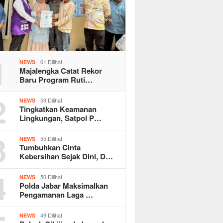
1
61 Dilihat
NEWS
Majalengka Catat Rekor
Baru Program Ruti…
2
59 Dilihat
NEWS
Tingkatkan Keamanan
Lingkungan, Satpol P…
3
55 Dilihat
NEWS
Tumbuhkan Cinta
Kebersihan Sejak Dini, D…
4
50 Dilihat
NEWS
Polda Jabar Maksimalkan
Pengamanan Laga …
49 Dilihat
NEWS