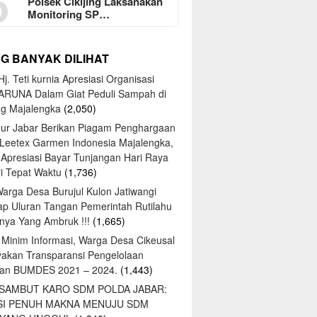
5
Polsek Cikijing Laksanakan
Monitoring SP…
NG BANYAK DILIHAT
j. Teti kurnia Apresiasi Organisasi
ARUNA Dalam Giat Peduli Sampah di
ng Majalengka
(2,050)
ur Jabar Berikan Piagam Penghargaan
 Leetex Garmen Indonesia Majalengka,
 Apresiasi Bayar Tunjangan Hari Raya
tri Tepat Waktu
(1,736)
Warga Desa Burujul Kulon Jatiwangi
ap Uluran Tangan Pemerintah Rutilahu
ya Yang Ambruk !!!
(1,665)
 Minim Informasi, Warga Desa Cikeusal
yakan Transparansi Pengelolaan
an BUMDES 2021 – 2024.
(1,443)
 SAMBUT KARO SDM POLDA JABAR:
SI PENUH MAKNA MENUJU SDM