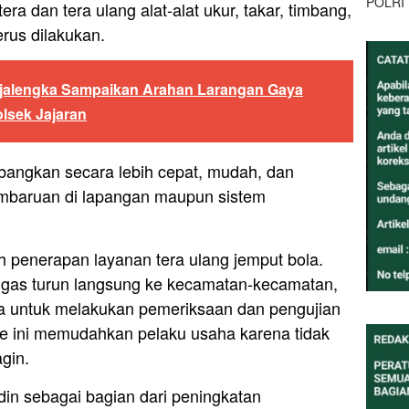
POLRI
ra dan tera ulang alat-alat ukur, takar, timbang,
rus dilakukan.
jalengka Sampaikan Arahan Larangan Gaya
lsek Jajaran
mbangkan secara lebih cepat, mudah, dan
embaruan di lapangan maupun sistem
h penerapan layanan tera ulang jemput bola.
tugas turun langsung ke kecamatan-kecamatan,
aha untuk melakukan pemeriksaan dan pengujian
e ini memudahkan pelaku usaha karena tidak
gin.
udin sebagai bagian dari peningkatan