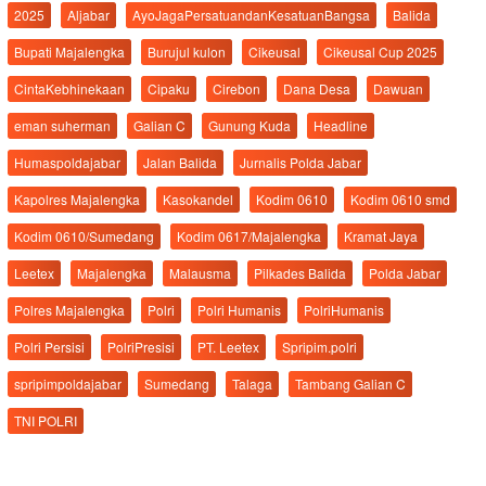
2025
Aljabar
AyoJagaPersatuandanKesatuanBangsa
Balida
Bupati Majalengka
Burujul kulon
Cikeusal
Cikeusal Cup 2025
CintaKebhinekaan
Cipaku
Cirebon
Dana Desa
Dawuan
eman suherman
Galian C
Gunung Kuda
Headline
Humaspoldajabar
Jalan Balida
Jurnalis Polda Jabar
Kapolres Majalengka
Kasokandel
Kodim 0610
Kodim 0610 smd
Kodim 0610/Sumedang
Kodim 0617/Majalengka
Kramat Jaya
Leetex
Majalengka
Malausma
Pilkades Balida
Polda Jabar
Polres Majalengka
Polri
Polri Humanis
PolriHumanis
Polri Persisi
PolriPresisi
PT. Leetex
Spripim.polri
spripimpoldajabar
Sumedang
Talaga
Tambang Galian C
TNI POLRI