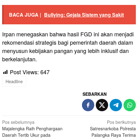
BACA JUGA |
Bullying: Gejala Sistem yang Sakit
Irpan menegaskan bahwa hasil FGD ini akan menjadi
rekomendasi strategis bagi pemerintah daerah dalam
menyusun kebijakan pangan yang lebih inklusif dan
berkelanjutan.
Post Views:
647
Headline
SEBARKAN
Navigasi
Pos sebelumnya
Pos berikutnya
Majalengka Raih Penghargaan
Satresnarkoba Polresta
pos
Daerah Tertib Ukur pada
Palangka Raya Terima