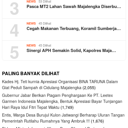
3
53 Dilihat
NEWS
Pasca MT2 Lahan Sawah Majalengka Diserbu…
4
45 Dilihat
NEWS
Cegah Makanan Terbuang, Koramil Sumberja…
5
45 Dilihat
NEWS
Sinergi APH Semakin Solid, Kapolres Maja…
PALING BANYAK DILIHAT
Kades Hj. Teti kurnia Apresiasi Organisasi BINA TARUNA Dalam
Giat Peduli Sampah di Cidulang Majalengka
(2,055)
Gubernur Jabar Berikan Piagam Penghargaan Ke PT. Leetex
Garmen Indonesia Majalengka, Bentuk Apresiasi Bayar Tunjangan
Hari Raya Idul Fitri Tepat Waktu
(1,749)
Entis, Warga Desa Burujul Kulon Jatiwangi Berharap Uluran Tangan
Pemerintah Rutilahu Rumahnya Yang Ambruk !!!
(1,676)