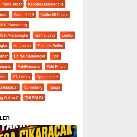
s Polda Jabar
Kapolres Majalengka
ndel
Kodim 0610
Kodim 0610 smd
 0610/Sumedang
0617/Majalengka
Kramat Jaya
Leetex
ngka
Malausma
Pilkades Balida
Jabar
Polres Majalengka
Polri
Humanis
PolriHumanis
Polri Persisi
esisi
PT. Leetex
Spripim.polri
mpoldajabar
Sumedang
Talaga
g Galian C
TNI POLRI
LER