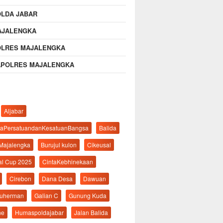
OLDA JABAR
AJALENGKA
OLRES MAJALENGKA
APOLRES MAJALENGKA
Aljabar
aPersatuandanKesatuanBangsa
Balida
 Majalengka
Burujul kulon
Cikeusal
al Cup 2025
CintaKebhinekaan
Cirebon
Dana Desa
Dawuan
suherman
Galian C
Gunung Kuda
ne
Humaspoldajabar
Jalan Balida