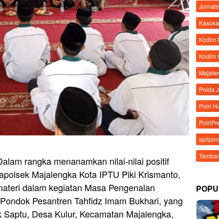
Jurnali
Kasoka
Kodim
Kodim 
Majale
Polda 
Polri 
PolriPr
spripi
Tamban
alam rangka menanamkan nilai-nilai positif
 Kapolsek Majalengka Kota IPTU Piki Krismanto,
materi dalam kegiatan Masa Pengenalan
POPU
Pondok Pesantren Tahfidz Imam Bukhari, yang
ok Saptu, Desa Kulur, Kecamatan Majalengka,