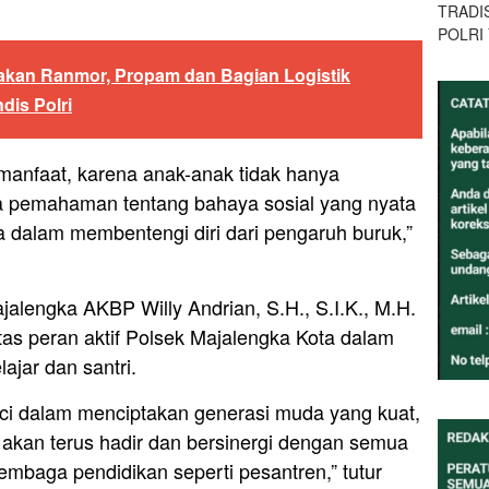
TRADI
POLRI
akan Ranmor, Propam dan Bagian Logistik
dis Polri
ermanfaat, karena anak-anak tidak hanya
a pemahaman tentang bahaya sosial yang nyata
ka dalam membentengi diri dari pengaruh buruk,”
jalengka AKBP Willy Andrian, S.H., S.I.K., M.H.
s peran aktif Polsek Majalengka Kota dalam
jar dan santri.
nci dalam menciptakan generasi muda yang kuat,
i akan terus hadir dan bersinergi dengan semua
mbaga pendidikan seperti pesantren,” tutur