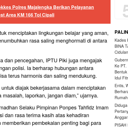
kkes Polres Majalengka Berikan Pelayanan
t Area KM 166 Tol Cipali
PALI
ntuk menciptakan lingkungan belajar yang aman,
enumbuhkan rasa saling menghormati di antara
Kades H
BINA T
Cidula
ya dan pencegahan, IPTU Piki juga mengajak
Gubern
Ke PT.
engan polisi. Ia berharap hubungan antara
Bentuk
bisa terus harmonis dan saling mendukung.
Idul Fi
Entis, 
api untuk diajak bekerjasama dalam menciptakan
Berhar
 masalah, laporkan, jangan diam,” ujarnya.
Rumahn
Diduga
Ramadhan Selaku Pimpinan Ponpes Tahfidz Imam
Pertan
 dan rasa terima kasih atas kehadiran
Anggar
ah memberikan pembekalan penting bagi para
PISAH