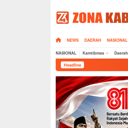
Loncat
ke
konten
HOME
NEWS
DAERAH
NASIONAL
NASIONAL
Kamtibmas
Daerah
Headline
Bupati Majalen