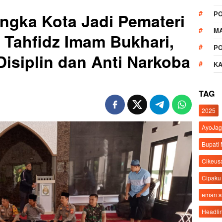
P
ngka Kota Jadi Pemateri
M
Tahfidz Imam Bukhari,
P
Disiplin dan Anti Narkoba
K
TAG
2025
AyoJag
Bupati
Cikeus
Cipaku
eman 
Headli