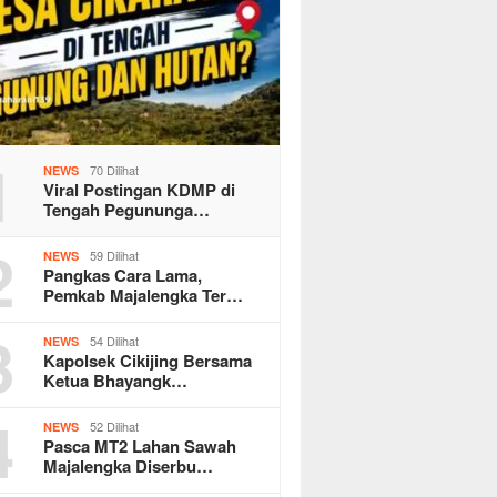
1
70 Dilihat
NEWS
Viral Postingan KDMP di
Tengah Pegununga…
2
59 Dilihat
NEWS
Pangkas Cara Lama,
Pemkab Majalengka Ter…
3
54 Dilihat
NEWS
Kapolsek Cikijing Bersama
Ketua Bhayangk…
4
52 Dilihat
NEWS
Pasca MT2 Lahan Sawah
Majalengka Diserbu…