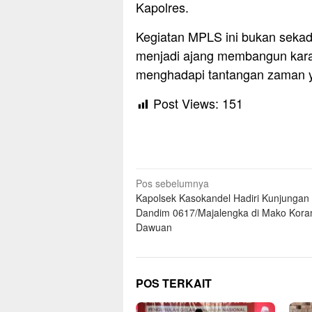
Kapolres.
Kegiatan MPLS ini bukan sekada
menjadi ajang membangun kara
menghadapi tantangan zaman 
Post Views:
151
Navigasi
Pos sebelumnya
Kapolsek Kasokandel Hadiri Kunjungan 
pos
Dandim 0617/Majalengka di Mako Kora
Dawuan
POS TERKAIT