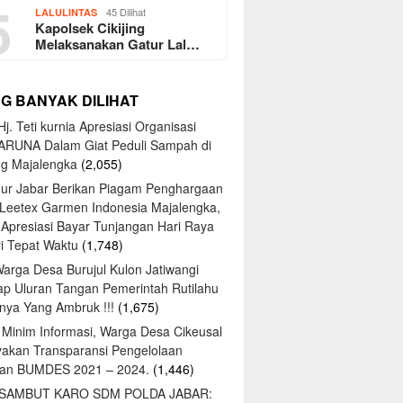
5
45 Dilihat
LALULINTAS
Kapolsek Cikijing
Melaksanakan Gatur Lal…
NG BANYAK DILIHAT
j. Teti kurnia Apresiasi Organisasi
ARUNA Dalam Giat Peduli Sampah di
ng Majalengka
(2,055)
ur Jabar Berikan Piagam Penghargaan
 Leetex Garmen Indonesia Majalengka,
 Apresiasi Bayar Tunjangan Hari Raya
tri Tepat Waktu
(1,748)
Warga Desa Burujul Kulon Jatiwangi
ap Uluran Tangan Pemerintah Rutilahu
ya Yang Ambruk !!!
(1,675)
 Minim Informasi, Warga Desa Cikeusal
yakan Transparansi Pengelolaan
an BUMDES 2021 – 2024.
(1,446)
 SAMBUT KARO SDM POLDA JABAR: