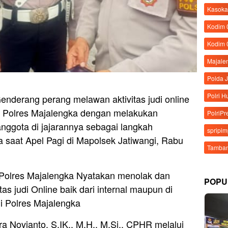
Kasoka
Kodim
Kodim 
Majale
Polda 
Polri 
nderang perang melawan aktivitas judi online
gi Polres Majalengka dengan melakukan
PolriPr
ggota di jajarannya sebagai langkah
spripi
saat Apel Pagi di Mapolsek Jatiwangi, Rabu
Tamban
 Polres Majalengka Nyatakan menolak dan
POPU
as judi Online baik dari internal maupun di
i Polres Majalengka
 Novianto, S.IK., M.H., M.Si., CPHR melalui