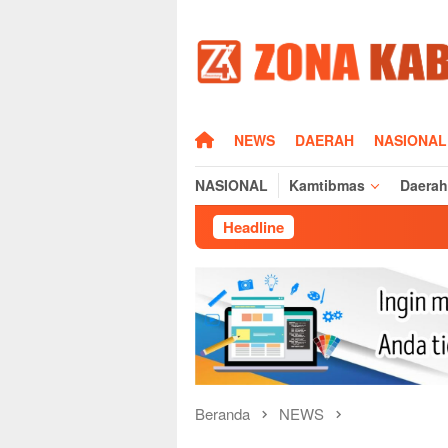
Loncat
ke
konten
HOME
NEWS
DAERAH
NASIONAL
NASIONAL
Kamtibmas
Daerah
Headline
Silaturahmi Kap
Beranda
NEWS