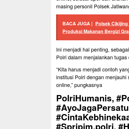
masing personil Polsek Jatiwan
BACA JUGA |
Polsek Cikijin
Produksi Makanan Bergizi Gra
Ini menjadi hal penting, sebaga
Polri dalam menjalankan tugas 
“Kita harus menjadi contoh yan
institusi Polri dengan menjauhi
online,” pungkasnya
PolriHumanis, #Po
#AyoJagaPersat
#CintaKebhinekaa
#Spripim.polri, 