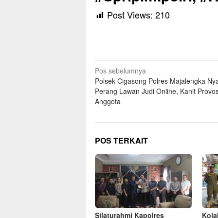
Post Views:
210
Navigasi
Pos sebelumnya
Polsek Cigasong Polres Majalengka Ny
pos
Perang Lawan Judi Online, Kanit Provo
Anggota
POS TERKAIT
Silaturahmi Kapolres
Kolab