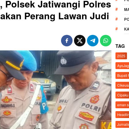
 Polsek Jatiwangi Polres
M
takan Perang Lawan Judi
P
K
TAG
2025
AyoJag
Bupati
Cikeus
Cipaku
eman 
Headli
Jurnali