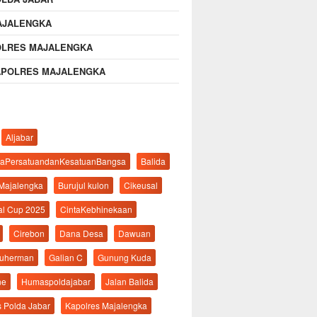
AJALENGKA
OLRES MAJALENGKA
APOLRES MAJALENGKA
Aljabar
aPersatuandanKesatuanBangsa
Balida
 Majalengka
Burujul kulon
Cikeusal
al Cup 2025
CintaKebhinekaan
Cirebon
Dana Desa
Dawuan
suherman
Galian C
Gunung Kuda
ne
Humaspoldajabar
Jalan Balida
s Polda Jabar
Kapolres Majalengka