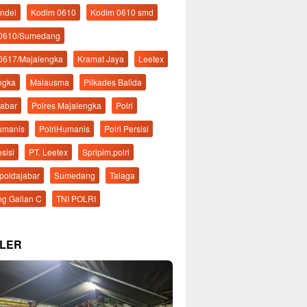
ndel
Kodim 0610
Kodim 0610 smd
 0610/Sumedang
0617/Majalengka
Kramat Jaya
Leetex
ngka
Malausma
Pilkades Balida
Jabar
Polres Majalengka
Polri
Humanis
PolriHumanis
Polri Persisi
esisi
PT. Leetex
Spripim.polri
mpoldajabar
Sumedang
Talaga
g Galian C
TNI POLRI
LER