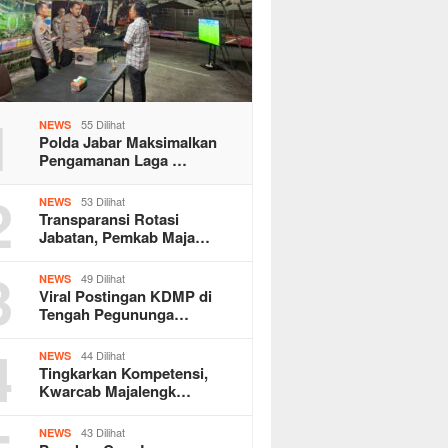
1
55 Dilihat
NEWS
Polda Jabar Maksimalkan
Pengamanan Laga …
2
53 Dilihat
NEWS
Transparansi Rotasi
Jabatan, Pemkab Maja…
3
49 Dilihat
NEWS
Viral Postingan KDMP di
Tengah Pegununga…
4
44 Dilihat
NEWS
Tingkarkan Kompetensi,
Kwarcab Majalengk…
43 Dilihat
NEWS