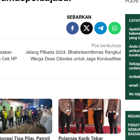
POLRI
SEBARKAN
Pos berikutnya
atakan
Jelang Pilkada 2024, Bhabinkamtibmas Rangkul
s Cek HP
Warga Desa Cibodas untuk Jaga Kondusifitas
orasi Tiga Pilar, Patroli
Polantas Karib Tebar