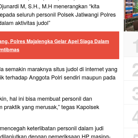
junardi M, S.H., M.H menerangkan “kita
pada seluruh personil Polsek Jatiwangi Polres
dalam aktivitas judol”
jang, Polres Majalengka Gelar Apel Siaga Dalam
amtibmas
a semakin maraknya situs judol di internet yang
aik terhadap Anggota Polri sendiri maupun pada
kin, hal ini bisa membuat personil dan
m praktik yang merusak,” tegas Kapolsek
mencegah keterlibatan personil dalam judi
n dilanjutkan dengan pemeriksaan HP masing-