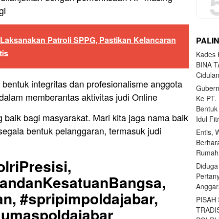
gi
g Laksanakan Patroli SPPG, Pastikan Kelancaran
PALI
tis
Kades H
BINA T
Cidula
i bentuk integritas dan profesionalisme anggota
Gubern
dalam memberantas aktivitas judi Online
Ke PT.
Bentuk
g baik bagi masyarakat. Mari kita jaga nama baik
Idul Fi
 segala bentuk pelanggaran, termasuk judi
Entis, 
Berhar
Rumahn
lriPresisi,
Diduga
Pertan
uandanKesatuanBangsa,
Anggar
n, #spripimpoldajabar,
PISAH
#Humaspoldajabar
TRADI