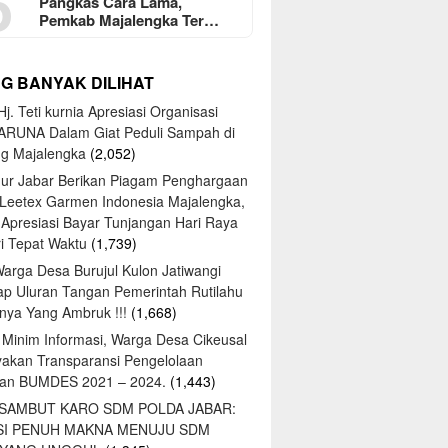
5
Pangkas Cara Lama,
Pemkab Majalengka Ter…
NG BANYAK DILIHAT
j. Teti kurnia Apresiasi Organisasi
ARUNA Dalam Giat Peduli Sampah di
ng Majalengka
(2,052)
ur Jabar Berikan Piagam Penghargaan
 Leetex Garmen Indonesia Majalengka,
 Apresiasi Bayar Tunjangan Hari Raya
tri Tepat Waktu
(1,739)
Warga Desa Burujul Kulon Jatiwangi
ap Uluran Tangan Pemerintah Rutilahu
ya Yang Ambruk !!!
(1,668)
 Minim Informasi, Warga Desa Cikeusal
yakan Transparansi Pengelolaan
an BUMDES 2021 – 2024.
(1,443)
 SAMBUT KARO SDM POLDA JABAR:
SI PENUH MAKNA MENUJU SDM