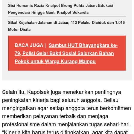
Sisi Humanis Razia Knalpot Brong Polda Jabar: Edukasi
Pengendara Hingga Ganti Knalpot Sukarela
Sikat Kejahatan Jalanan di Jabar, 413 Pelaku Diciduk dan 1.016
Motor Disita
BACA JUGA |
Sambut HUT Bhayangkara ke-
79, Polisi Gelar Bakti Sosial Salurkan Bahan
Pokok untuk Warga Kurang Mampu
Selain itu, Kapolsek juga menekankan pentingnya
peningkatan kinerja bagi seluruh anggota. Beliau
mengingatkan agar setiap anggota terus berkomitmen
memberikan pelayanan terbaik dan menjaga
profesionalisme dalam menjalankan tugas sehari-hari.
“Kinerja kita harus terus ditingkatkan, agar kita dapat