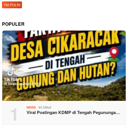
TNI POLRI
POPULER
1
63 Dilihat
NEWS
Viral Postingan KDMP di Tengah Pegununga…