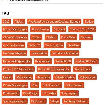
TAG
2025
Aljabar
AyoJagaPersatuandanKesatuanBangsa
Balida
Bupati Majalengka
Burujul kulon
Cikeusal
Cikeusal Cup 2025
CintaKebhinekaan
Cipaku
Cirebon
Dana Desa
Dawuan
eman suherman
Galian C
Gunung Kuda
Headline
Humaspoldajabar
Jalan Balida
Jurnalis Polda Jabar
Kapolres Majalengka
Kasokandel
Kodim 0610
Kodim 0610 smd
Kodim 0610/Sumedang
Kodim 0617/Majalengka
Kramat Jaya
Leetex
Majalengka
Malausma
Pilkades Balida
Polda Jabar
Polres Majalengka
Polri
Polri Humanis
PolriHumanis
Polri Persisi
PolriPresisi
PT. Leetex
Spripim.polri
spripimpoldajabar
Sumedang
Talaga
Tambang Galian C