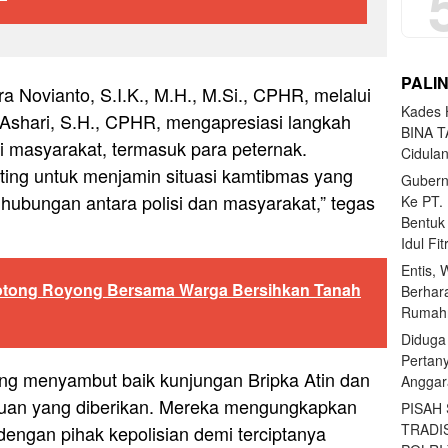
PALI
 Novianto, S.I.K., M.H., M.Si., CPHR, melalui
Kades H
Ashari, S.H., CPHR, mengapresiasi langkah
BINA T
ti masyarakat, termasuk para peternak.
Cidula
enting untuk menjamin situasi kamtibmas yang
Gubern
hubungan antara polisi dan masyarakat,” tegas
Ke PT.
Bentuk
Idul Fi
Entis, 
 Gotong Royong Bersama Warga Bersihkan Tanah
Berhar
Rumahn
Diduga
Pertan
ng menyambut baik kunjungan Bripka Atin dan
Anggar
uan yang diberikan. Mereka mengungkapkan
PISAH
TRADI
engan pihak kepolisian demi terciptanya