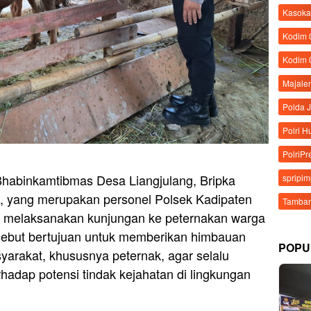
Kasoka
Kodim
Kodim 
Majale
Polda 
Polri 
PolriPr
habinkamtibmas Desa Liangjulang, Bripka
spripi
 yang merupakan personel Polsek Kadipaten
Tamban
, melaksanakan kunjungan ke peternakan warga
rsebut bertujuan untuk memberikan himbauan
POPU
arakat, khususnya peternak, agar selalu
adap potensi tindak kejahatan di lingkungan