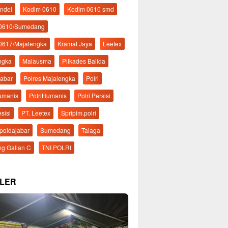
ndel
Kodim 0610
Kodim 0610 smd
 0610/Sumedang
0617/Majalengka
Kramat Jaya
Leetex
ngka
Malausma
Pilkades Balida
Jabar
Polres Majalengka
Polri
Humanis
PolriHumanis
Polri Persisi
esisi
PT. Leetex
Spripim.polri
mpoldajabar
Sumedang
Talaga
g Galian C
TNI POLRI
LER