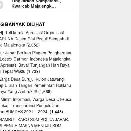
5
Tingkarkan Kompetensi,
Kwarcab Majalengk…
NG BANYAK DILIHAT
j. Teti kurnia Apresiasi Organisasi
ARUNA Dalam Giat Peduli Sampah di
ng Majalengka
(2,052)
ur Jabar Berikan Piagam Penghargaan
 Leetex Garmen Indonesia Majalengka,
 Apresiasi Bayar Tunjangan Hari Raya
tri Tepat Waktu
(1,739)
Warga Desa Burujul Kulon Jatiwangi
ap Uluran Tangan Pemerintah Rutilahu
ya Yang Ambruk !!!
(1,668)
 Minim Informasi, Warga Desa Cikeusal
yakan Transparansi Pengelolaan
an BUMDES 2021 – 2024.
(1,443)
 SAMBUT KARO SDM POLDA JABAR:
SI PENUH MAKNA MENUJU SDM