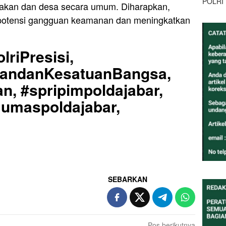
POLRI
nakan dan desa secara umum. Diharapkan,
i potensi gangguan keamanan dan meningkatkan
lriPresisi,
uandanKesatuanBangsa,
n, #spripimpoldajabar,
Humaspoldajabar,
SEBARKAN
Pos berikutnya