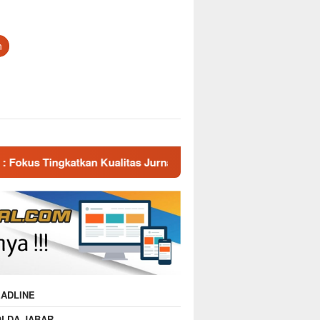
n
ualitas Jurnalis.
Silaturahmi Kapolres Majalengka Ber
ADLINE
OLDA JABAR