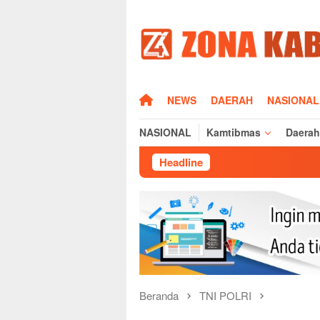
Loncat
ke
konten
HOME
NEWS
DAERAH
NASIONAL
NASIONAL
Kamtibmas
Daerah
Headline
Jurnalis Polda Ja
Beranda
TNI POLRI