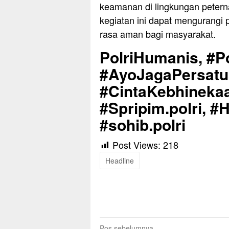
keamanan di lingkungan peter
kegiatan ini dapat mengurang
rasa aman bagi masyarakat.
PolriHumanis, #Po
#AyoJagaPersat
#CintaKebhinekaa
#Spripim.polri, #
#sohib.polri
Post Views:
218
Headline
Pos sebelumnya