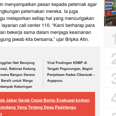
tin menyampaikan pesan kepada peternak agar
ngkungan peternakan mereka. Ia juga
gu melaporkan setiap hal yang mencurigakan
 layanan call center 110. “Kami berharap para
 dan bekerja sama dalam menjaga keamanan
ung jawab kita bersama,” ujar Bripka Atin.
nggilan Hati Berujung
Viral Postingan KDMP di
ovasi, Babinsa Kedung
Tengah Pegunungan, Begini
ncana Bangun Sarana
Penjelasan Kades Cikaracak –
r Bersih untuk Warga
Argapura.
rdampak Kekeringan
lda Jabar Gerak Cepat Bantu Evakuasi korban
Bandang Yang Terjang Desa Pasirlangu
t