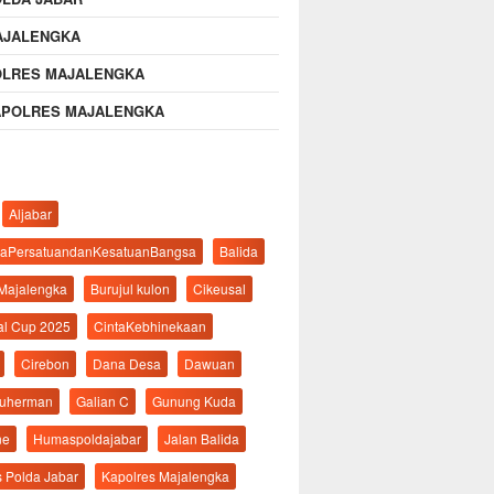
AJALENGKA
OLRES MAJALENGKA
APOLRES MAJALENGKA
Aljabar
aPersatuandanKesatuanBangsa
Balida
 Majalengka
Burujul kulon
Cikeusal
al Cup 2025
CintaKebhinekaan
Cirebon
Dana Desa
Dawuan
suherman
Galian C
Gunung Kuda
ne
Humaspoldajabar
Jalan Balida
s Polda Jabar
Kapolres Majalengka