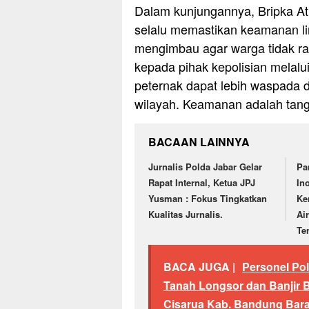
Dalam kunjungannya, Bripka A
selalu memastikan keamanan li
mengimbau agar warga tidak ra
kepada pihak kepolisian melalui
peternak dapat lebih waspada
wilayah. Keamanan adalah tangg
BACAAN LAINNYA
Jurnalis Polda Jabar Gelar
Pa
Rapat Internal, Ketua JPJ
In
Yusman : Fokus Tingkatkan
Ke
Kualitas Jurnalis.
Ai
Te
BACA JUGA |
Personel Po
Tanah Longsor dan Banjir 
Cisarua Kab. Bandung Bara