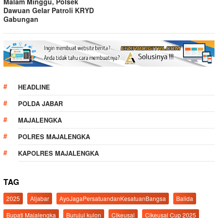
Malam Minggu, Polsek
Dawuan Gelar Patroli KRYD
Gabungan
HEADLINE
POLDA JABAR
MAJALENGKA
POLRES MAJALENGKA
KAPOLRES MAJALENGKA
TAG
2025
Aljabar
AyoJagaPersatuandanKesatuanBangsa
Balida
Bupati Majalengka
Burujul kulon
Cikeusal
Cikeusal Cup 2025