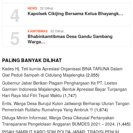
4
52 Dilihat
NEWS
Kapolsek Cikijing Bersama Ketua Bhayangk…
5
52 Dilihat
KAMTIBMAS
Bhabinkamtibmas Desa Gandu Sambang
Warga…
PALING BANYAK DILIHAT
Kades Hj. Teti kurnia Apresiasi Organisasi BINA TARUNA Dalam
Giat Peduli Sampah di Cidulang Majalengka
(2,055)
Gubernur Jabar Berikan Piagam Penghargaan Ke PT. Leetex
Garmen Indonesia Majalengka, Bentuk Apresiasi Bayar Tunjangan
Hari Raya Idul Fitri Tepat Waktu
(1,747)
Entis, Warga Desa Burujul Kulon Jatiwangi Berharap Uluran Tangan
Pemerintah Rutilahu Rumahnya Yang Ambruk !!!
(1,674)
Diduga Minim Informasi, Warga Desa Cikeusal Pertanyakan
Transparansi Pengelolaan Anggaran BUMDES 2021 – 2024.
(1,445)
PISAH SAMBUT KARO SDM POLDA JABAR: TRADISI PENUH