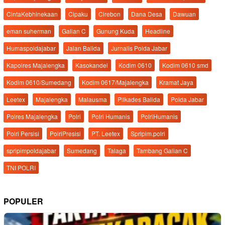
CintaKebhinekaan
Cipaku
Cirebon
Dana Desa
Dawuan
eman suherman
Galian C
Gunung Kuda
Headline
Humaspoldajabar
Jalan Balida
Jurnalis Polda Jabar
Kapolres Majalengka
Kasokandel
Kodim 0610
Kodim 0610 smd
Kodim 0610/Sumedang
Kodim 0617/Majalengka
Kramat Jaya
Leetex
Majalengka
Malausma
Pilkades Balida
Polda Jabar
Polres Majalengka
Polri
Polri Humanis
PolriHumanis
Polri Persisi
PolriPresisi
PT. Leetex
Spripim.polri
spripimpoldajabar
Sumedang
Talaga
Tambang Galian C
TNI POLRI
POPULER