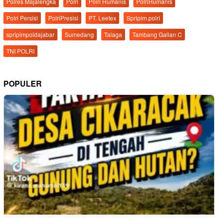
Polres Majalengka
Polri
Polri Humanis
PolriHumanis
Polri Persisi
PolriPresisi
PT. Leetex
Spripim.polri
spripimpoldajabar
Sumedang
Talaga
Tambang Galian C
TNI POLRI
POPULER