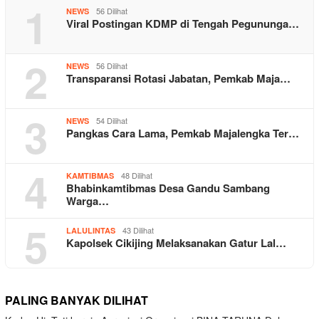
1
56 Dilihat
NEWS
Viral Postingan KDMP di Tengah Pegununga…
2
56 Dilihat
NEWS
Transparansi Rotasi Jabatan, Pemkab Maja…
3
54 Dilihat
NEWS
Pangkas Cara Lama, Pemkab Majalengka Ter…
4
48 Dilihat
KAMTIBMAS
Bhabinkamtibmas Desa Gandu Sambang
Warga…
5
43 Dilihat
LALULINTAS
Kapolsek Cikijing Melaksanakan Gatur Lal…
PALING BANYAK DILIHAT