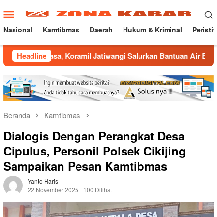
Loncat
Menu
ke
Mobile
konten
Nasional
Kamtibmas
Daerah
Hukum & Kriminal
Peristi
 Koramil Jatiwangi Salurkan Bantuan Air Bersih untuk Warga D
Headline
Beranda
Kamtibmas
Dialogis Dengan Perangkat Desa
Cipulus, Personil Polsek Cikijing
Sampaikan Pesan Kamtibmas
Yanto Haris
22 November 2025
100 Dilihat