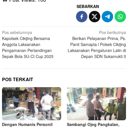
SEBARKAN
Navigasi
Pos sebelumnya
Pos berikutnya
Kapolsek Cikijing Bersama
Berikan Pelayanan Prima, Ps.
pos
Anggota Laksanakan
Panit Samapta l Polsek Cikijing
Pengamanan Pertandingan
Laksanakan Pengaturan Lalin di
Sepak Bola SU-CI Cup 2025
Depan SDN Sukamukti II
POS TERKAIT
Dengan Humanis Personil
Sambangi Ojeg Pangkalan,