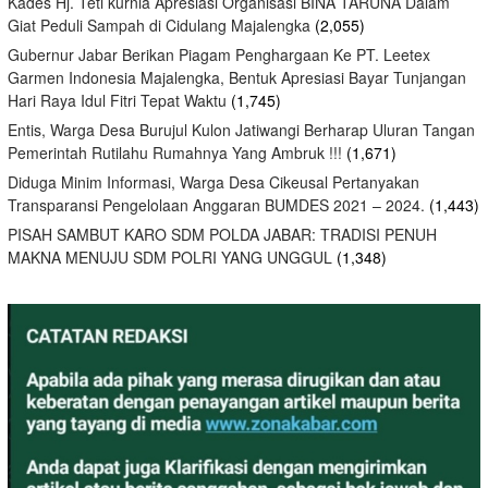
Kades Hj. Teti kurnia Apresiasi Organisasi BINA TARUNA Dalam
Giat Peduli Sampah di Cidulang Majalengka
(2,055)
Gubernur Jabar Berikan Piagam Penghargaan Ke PT. Leetex
Garmen Indonesia Majalengka, Bentuk Apresiasi Bayar Tunjangan
Hari Raya Idul Fitri Tepat Waktu
(1,745)
Entis, Warga Desa Burujul Kulon Jatiwangi Berharap Uluran Tangan
Pemerintah Rutilahu Rumahnya Yang Ambruk !!!
(1,671)
Diduga Minim Informasi, Warga Desa Cikeusal Pertanyakan
Transparansi Pengelolaan Anggaran BUMDES 2021 – 2024.
(1,443)
PISAH SAMBUT KARO SDM POLDA JABAR: TRADISI PENUH
MAKNA MENUJU SDM POLRI YANG UNGGUL
(1,348)