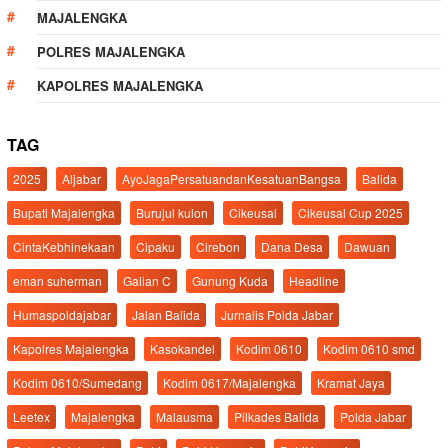
MAJALENGKA
POLRES MAJALENGKA
KAPOLRES MAJALENGKA
TAG
2025
Aljabar
AyoJagaPersatuandanKesatuanBangsa
Balida
Bupati Majalengka
Burujul kulon
Cikeusal
Cikeusal Cup 2025
CintaKebhinekaan
Cipaku
Cirebon
Dana Desa
Dawuan
eman suherman
Galian C
Gunung Kuda
Headline
Humaspoldajabar
Jalan Balida
Jurnalis Polda Jabar
Kapolres Majalengka
Kasokandel
Kodim 0610
Kodim 0610 smd
Kodim 0610/Sumedang
Kodim 0617/Majalengka
Kramat Jaya
Leetex
Majalengka
Malausma
Pilkades Balida
Polda Jabar