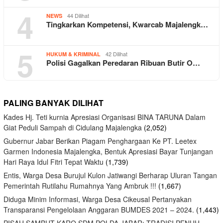
4
44 Dilihat
NEWS
Tingkarkan Kompetensi, Kwarcab Majalengk…
5
42 Dilihat
HUKUM & KRIMINAL
Polisi Gagalkan Peredaran Ribuan Butir O…
PALING BANYAK DILIHAT
Kades Hj. Teti kurnia Apresiasi Organisasi BINA TARUNA Dalam
Giat Peduli Sampah di Cidulang Majalengka
(2,052)
Gubernur Jabar Berikan Piagam Penghargaan Ke PT. Leetex
Garmen Indonesia Majalengka, Bentuk Apresiasi Bayar Tunjangan
Hari Raya Idul Fitri Tepat Waktu
(1,739)
Entis, Warga Desa Burujul Kulon Jatiwangi Berharap Uluran Tangan
Pemerintah Rutilahu Rumahnya Yang Ambruk !!!
(1,667)
Diduga Minim Informasi, Warga Desa Cikeusal Pertanyakan
Transparansi Pengelolaan Anggaran BUMDES 2021 – 2024.
(1,443)
PISAH SAMBUT KARO SDM POLDA JABAR: TRADISI PENUH