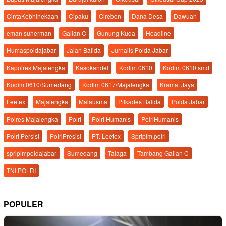
CintaKebhinekaan
Cipaku
Cirebon
Dana Desa
Dawuan
eman suherman
Galian C
Gunung Kuda
Headline
Humaspoldajabar
Jalan Balida
Jurnalis Polda Jabar
Kapolres Majalengka
Kasokandel
Kodim 0610
Kodim 0610 smd
Kodim 0610/Sumedang
Kodim 0617/Majalengka
Kramat Jaya
Leetex
Majalengka
Malausma
Pilkades Balida
Polda Jabar
Polres Majalengka
Polri
Polri Humanis
PolriHumanis
Polri Persisi
PolriPresisi
PT. Leetex
Spripim.polri
spripimpoldajabar
Sumedang
Talaga
Tambang Galian C
TNI POLRI
POPULER