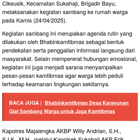
Cikeusik, Kecamatan Sukahaji, Brigadir Bayu,
melaksanakan kegiatan sambang ke rumah warga
pada Kamis (24/04/2025).
Kegiatan sambang ini merupakan agenda rutin yang
dilakukan oleh Bhabinkamtibmas sebagai bentuk
pendekatan serta penggalian informasi langsung dari
masyarakat. Selain mempererat hubungan emosional,
kegiatan ini juga menjadi sarana menyampaikan
pesan-pesan kamtibmas agar warga lebih peduli
terhadap keamanan lingkungan sekitarnya.
BACA JUGA |
Bhabinkamtibmas Desa Karayunan
Giat Sambang Warga untuk Jaga Kamtibmas
Kapolres Majalengka AKBP Willy Andrian, S.H.,
S.I.K., M.H., melalui Kapolsek Sukahaji AKP Erik