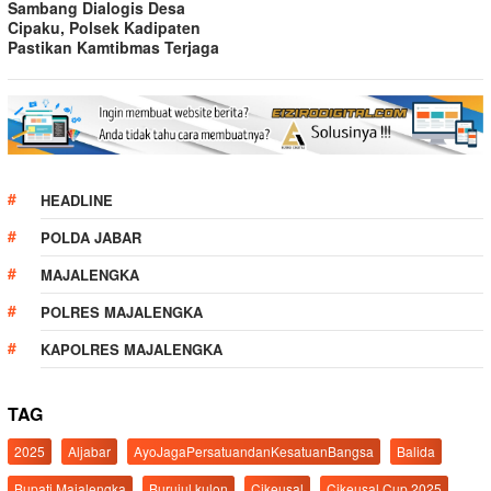
Sambang Dialogis Desa
Cipaku, Polsek Kadipaten
Pastikan Kamtibmas Terjaga
HEADLINE
POLDA JABAR
MAJALENGKA
POLRES MAJALENGKA
KAPOLRES MAJALENGKA
TAG
2025
Aljabar
AyoJagaPersatuandanKesatuanBangsa
Balida
Bupati Majalengka
Burujul kulon
Cikeusal
Cikeusal Cup 2025