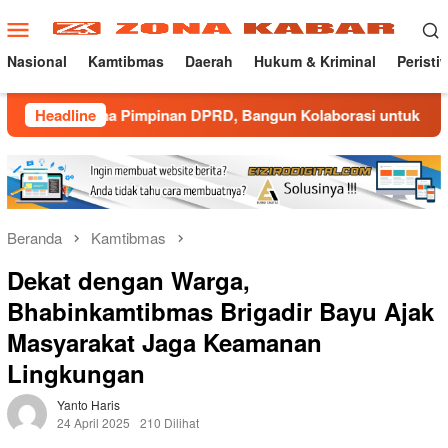
Loncat
Menu
ke
Mobile
konten
Nasional
Kamtibmas
Daerah
Hukum & Kriminal
Peristi
ma Pimpinan DPRD, Bangun Kolaborasi untuk Majalengka Kondu
Headline
Beranda
Kamtibmas
Dekat dengan Warga,
Bhabinkamtibmas Brigadir Bayu Ajak
Masyarakat Jaga Keamanan
Lingkungan
Yanto Haris
24 April 2025
210 Dilihat