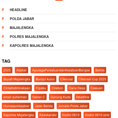
HEADLINE
POLDA JABAR
MAJALENGKA
POLRES MAJALENGKA
KAPOLRES MAJALENGKA
TAG
2025
Aljabar
AyoJagaPersatuandanKesatuanBangsa
Balida
Bupati Majalengka
Burujul kulon
Cikeusal
Cikeusal Cup 2025
CintaKebhinekaan
Cipaku
Cirebon
Dana Desa
Dawuan
eman suherman
Galian C
Gunung Kuda
Headline
Humaspoldajabar
Jalan Balida
Jurnalis Polda Jabar
Kapolres Majalengka
Kasokandel
Kodim 0610
Kodim 0610 smd