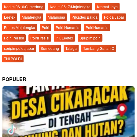
Kodim 0610/Sumedang
Kodim 0617/Majalengka
Kramat Jaya
Leetex
Majalengka
Malausma
Pilkades Balida
Polda Jabar
Polres Majalengka
Polri
Polri Humanis
PolriHumanis
Polri Persisi
PolriPresisi
PT. Leetex
Spripim.polri
spripimpoldajabar
Sumedang
Talaga
Tambang Galian C
TNI POLRI
POPULER