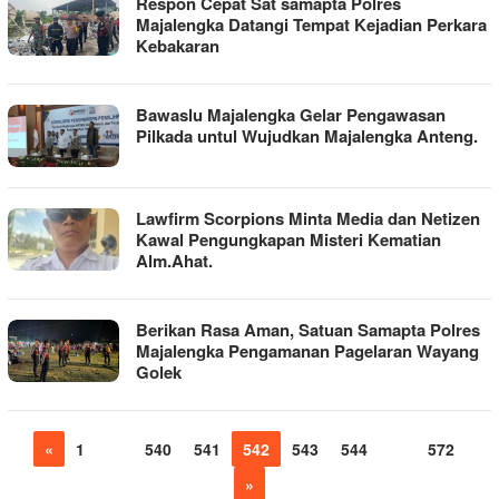
Respon Cepat Sat samapta Polres
Majalengka Datangi Tempat Kejadian Perkara
Kebakaran
Bawaslu Majalengka Gelar Pengawasan
Pilkada untul Wujudkan Majalengka Anteng.
Lawfirm Scorpions Minta Media dan Netizen
Kawal Pengungkapan Misteri Kematian
Alm.Ahat.
Berikan Rasa Aman, Satuan Samapta Polres
Majalengka Pengamanan Pagelaran Wayang
Golek
«
1
…
540
541
542
543
544
…
572
»