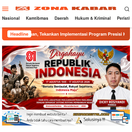
Loncat
Menu
ke
Mobile
konten
Nasional
Kamtibmas
Daerah
Hukum & Kriminal
Peristi
n, Tekankan Implementasi Program Presisi Kapolri
Headline
Mant