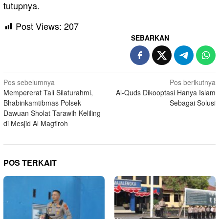
tutupnya.
Post Views:
207
SEBARKAN
Navigasi
Pos sebelumnya
Pos berikutnya
Mempererat Tali Silaturahmi,
Al-Quds Dikooptasi Hanya Islam
pos
Bhabinkamtibmas Polsek
Sebagai Solusi
Dawuan Sholat Tarawih Keliling
di Mesjid Al Magfiroh
POS TERKAIT