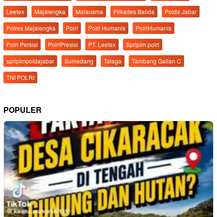
Leetex
Majalengka
Malausma
Pilkades Balida
Polda Jabar
Polres Majalengka
Polri
Polri Humanis
PolriHumanis
Polri Persisi
PolriPresisi
PT. Leetex
Spripim.polri
spripimpoldajabar
Sumedang
Talaga
Tambang Galian C
TNI POLRI
POPULER