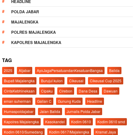
HEADLINE
POLDA JABAR
MAJALENGKA
POLRES MAJALENGKA
KAPOLRES MAJALENGKA
TAG
2025
Aljabar
AyoJagaPersatuandanKesatuanBangsa
Balida
Bupati Majalengka
Burujul kulon
Cikeusal
Cikeusal Cup 2025
CintaKebhinekaan
Cipaku
Cirebon
Dana Desa
Dawuan
eman suherman
Galian C
Gunung Kuda
Headline
Humaspoldajabar
Jalan Balida
Jurnalis Polda Jabar
Kapolres Majalengka
Kasokandel
Kodim 0610
Kodim 0610 smd
Kodim 0610/Sumedang
Kodim 0617/Majalengka
Kramat Jaya