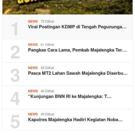
1
75 Dilihat
NEWS
Viral Postingan KDMP di Tengah Pegununga…
2
61 Dilihat
NEWS
Pangkas Cara Lama, Pemkab Majalengka Ter…
3
53 Dilihat
NEWS
Pasca MT2 Lahan Sawah Majalengka Diserbu…
4
46 Dilihat
NEWS
“Kunjungan BNN RI ke Majalengka: T…
5
45 Dilihat
NEWS
Kapolres Majalengka Hadiri Kegiatan Noba…