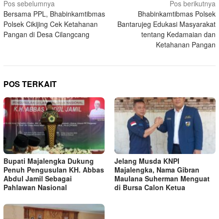
Navigasi
Pos sebelumnya
Pos berikutnya
Bersama PPL, Bhabinkamtibmas
Bhabinkamtibmas Polsek
pos
Polsek Cikijing Cek Ketahanan
Bantarujeg Edukasi Masyarakat
Pangan di Desa Cilangcang
tentang Kedamaian dan
Ketahanan Pangan
POS TERKAIT
Bupati Majalengka Dukung
Jelang Musda KNPI
Penuh Pengusulan KH. Abbas
Majalengka, Nama Gibran
Abdul Jamil Sebagai
Maulana Suherman Menguat
Pahlawan Nasional
di Bursa Calon Ketua