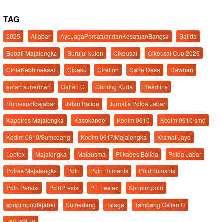
TAG
2025
Aljabar
AyoJagaPersatuandanKesatuanBangsa
Balida
Bupati Majalengka
Burujul kulon
Cikeusal
Cikeusal Cup 2025
CintaKebhinekaan
Cipaku
Cirebon
Dana Desa
Dawuan
eman suherman
Galian C
Gunung Kuda
Headline
Humaspoldajabar
Jalan Balida
Jurnalis Polda Jabar
Kapolres Majalengka
Kasokandel
Kodim 0610
Kodim 0610 smd
Kodim 0610/Sumedang
Kodim 0617/Majalengka
Kramat Jaya
Leetex
Majalengka
Malausma
Pilkades Balida
Polda Jabar
Polres Majalengka
Polri
Polri Humanis
PolriHumanis
Polri Persisi
PolriPresisi
PT. Leetex
Spripim.polri
spripimpoldajabar
Sumedang
Talaga
Tambang Galian C
TNI POLRI