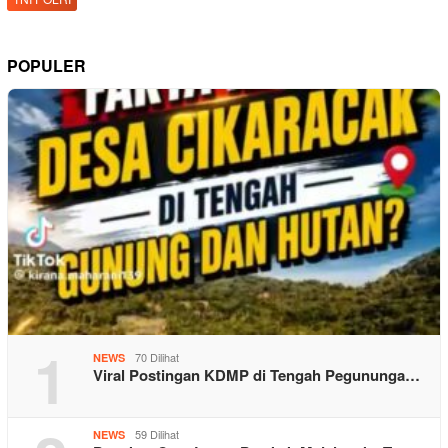
POPULER
1
70 Dilihat
NEWS
Viral Postingan KDMP di Tengah Pegununga…
59 Dilihat
NEWS