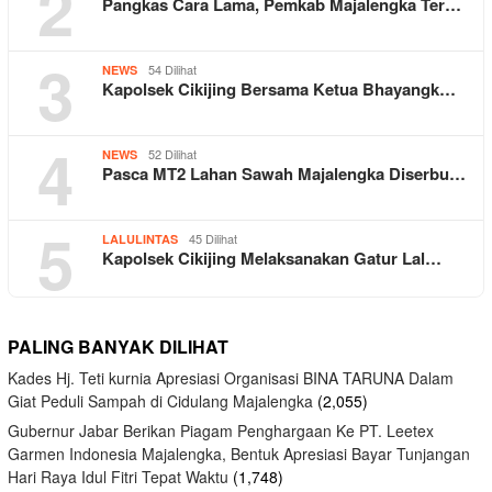
2
Pangkas Cara Lama, Pemkab Majalengka Ter…
3
54 Dilihat
NEWS
Kapolsek Cikijing Bersama Ketua Bhayangk…
4
52 Dilihat
NEWS
Pasca MT2 Lahan Sawah Majalengka Diserbu…
5
45 Dilihat
LALULINTAS
Kapolsek Cikijing Melaksanakan Gatur Lal…
PALING BANYAK DILIHAT
Kades Hj. Teti kurnia Apresiasi Organisasi BINA TARUNA Dalam
Giat Peduli Sampah di Cidulang Majalengka
(2,055)
Gubernur Jabar Berikan Piagam Penghargaan Ke PT. Leetex
Garmen Indonesia Majalengka, Bentuk Apresiasi Bayar Tunjangan
Hari Raya Idul Fitri Tepat Waktu
(1,748)