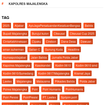
KAPOLRES MAJALENGKA
TAG
2025
Aljabar
AyoJagaPersatuandanKesatuanBangsa
Balida
Bupati Majalengka
Burujul kulon
Cikeusal
Cikeusal Cup 2025
CintaKebhinekaan
Cipaku
Cirebon
Dana Desa
Dawuan
eman suherman
Galian C
Gunung Kuda
Headline
Humaspoldajabar
Jalan Balida
Jurnalis Polda Jabar
Kapolres Majalengka
Kasokandel
Kodim 0610
Kodim 0610 smd
Kodim 0610/Sumedang
Kodim 0617/Majalengka
Kramat Jaya
Leetex
Majalengka
Malausma
Pilkades Balida
Polda Jabar
Polres Majalengka
Polri
Polri Humanis
PolriHumanis
Polri Persisi
PolriPresisi
PT. Leetex
Spripim.polri