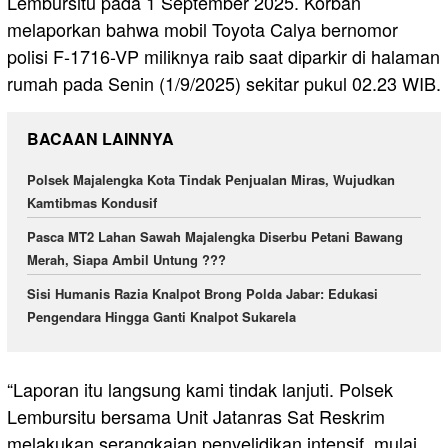
Lembursitu pada 1 September 2025. Korban
melaporkan bahwa mobil Toyota Calya bernomor
polisi F-1716-VP miliknya raib saat diparkir di halaman
rumah pada Senin (1/9/2025) sekitar pukul 02.23 WIB.
BACAAN LAINNYA
Polsek Majalengka Kota Tindak Penjualan Miras, Wujudkan
Kamtibmas Kondusif
Pasca MT2 Lahan Sawah Majalengka Diserbu Petani Bawang
Merah, Siapa Ambil Untung ???
Sisi Humanis Razia Knalpot Brong Polda Jabar: Edukasi
Pengendara Hingga Ganti Knalpot Sukarela
“Laporan itu langsung kami tindak lanjuti. Polsek
Lembursitu bersama Unit Jatanras Sat Reskrim
melakukan serangkaian penyelidikan intensif, mulai