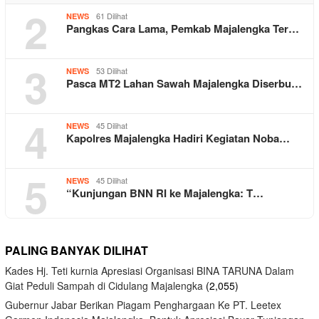
2
61 Dilihat
NEWS
Pangkas Cara Lama, Pemkab Majalengka Ter…
3
53 Dilihat
NEWS
Pasca MT2 Lahan Sawah Majalengka Diserbu…
4
45 Dilihat
NEWS
Kapolres Majalengka Hadiri Kegiatan Noba…
5
45 Dilihat
NEWS
“Kunjungan BNN RI ke Majalengka: T…
PALING BANYAK DILIHAT
Kades Hj. Teti kurnia Apresiasi Organisasi BINA TARUNA Dalam
Giat Peduli Sampah di Cidulang Majalengka
(2,055)
Gubernur Jabar Berikan Piagam Penghargaan Ke PT. Leetex