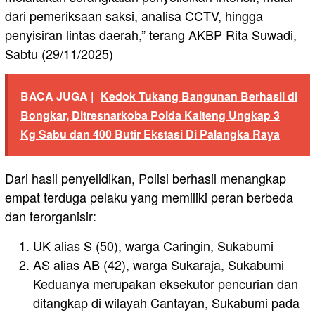
dari pemeriksaan saksi, analisa CCTV, hingga
penyisiran lintas daerah,” terang AKBP Rita Suwadi,
Sabtu (29/11/2025)
BACA JUGA |
Kedok Tukang Bangunan Berhasil di
Bongkar, Ditresnarkoba Polda Kalteng Ungkap 3
Kg Sabu dan 400 Butir Ekstasi Di Palangka Raya
Dari hasil penyelidikan, Polisi berhasil menangkap
empat terduga pelaku yang memiliki peran berbeda
dan terorganisir:
UK alias S (50), warga Caringin, Sukabumi
AS alias AB (42), warga Sukaraja, Sukabumi
Keduanya merupakan eksekutor pencurian dan
ditangkap di wilayah Cantayan, Sukabumi pada