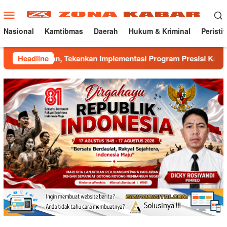
Loncat
Menu
ke
Mobile
konten
Nasional
Kamtibmas
Daerah
Hukum & Kriminal
Peristi
 Tekankan Implementasi Program Presisi Kapolri
Headline
Manta