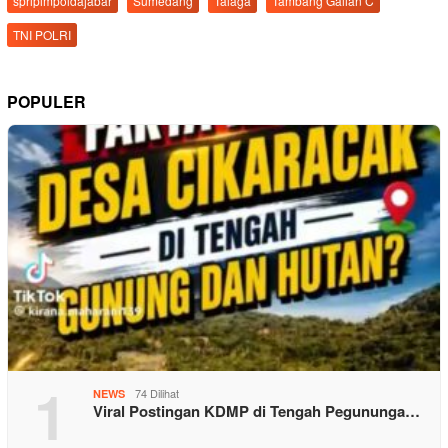
spripimpoldajabar
Sumedang
Talaga
Tambang Galian C
TNI POLRI
POPULER
1
74 Dilihat
NEWS
Viral Postingan KDMP di Tengah Pegununga…