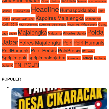
CintaKebhinekaan
Dana Desa
Cirebon
Cipaku
Dawuan
eman suherman
Headline
Humaspoldajabar
Jalan
Galian C
Gunung Kuda
Kapolres Majalengka
Balida
Kasokandel
Jurnalis Polda Jabar
Kodim 0610
Kramat
Kodim 0617/Majalengka
Kodim 0610 smd
Kodim 0610/Sumedang
Polda
Majalengka
Pilkades Balida
Jaya
Malausma
Leetex
Jabar
Polres Majalengka
Polri
Polri Humanis
Polri Persisi
PolriHumanis
PolriPresisi
PT. Leetex
Spripim.polri
spripimpoldajabar
Talaga
Sumedang
Tambang
TNI POLRI
Galian C
POPULER