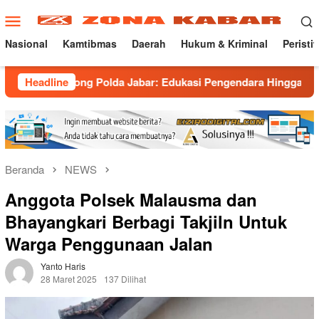
Loncat
Menu
ke
Mobile
konten
Nasional
Kamtibmas
Daerah
Hukum & Kriminal
Peristi
rong Polda Jabar: Edukasi Pengendara Hingga Ganti Knalpot Su
Headline
Beranda
NEWS
Anggota Polsek Malausma dan
Bhayangkari Berbagi Takjiln Untuk
Warga Penggunaan Jalan
Yanto Haris
28 Maret 2025
137 Dilihat