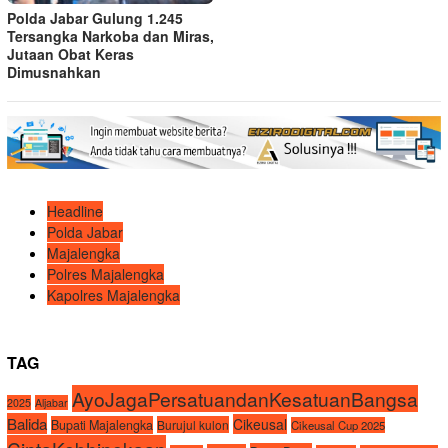
Polda Jabar Gulung 1.245
Tersangka Narkoba dan Miras,
Jutaan Obat Keras
Dimusnahkan
Headline
Polda Jabar
Majalengka
Polres Majalengka
Kapolres Majalengka
TAG
AyoJagaPersatuandanKesatuanBangsa
2025
Aljabar
Balida
Cikeusal
Bupati Majalengka
Burujul kulon
Cikeusal Cup 2025