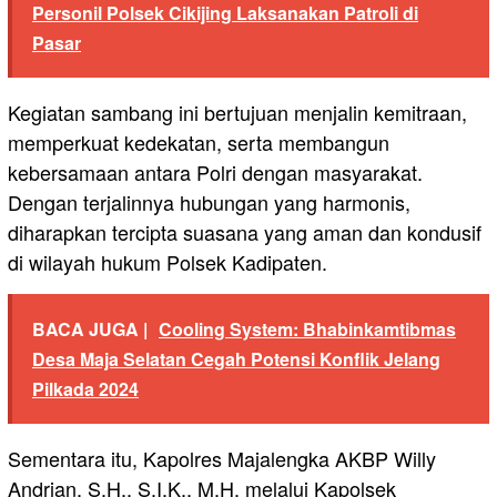
Personil Polsek Cikijing Laksanakan Patroli di
Pasar
Kegiatan sambang ini bertujuan menjalin kemitraan,
memperkuat kedekatan, serta membangun
kebersamaan antara Polri dengan masyarakat.
Dengan terjalinnya hubungan yang harmonis,
diharapkan tercipta suasana yang aman dan kondusif
di wilayah hukum Polsek Kadipaten.
BACA JUGA |
Cooling System: Bhabinkamtibmas
Desa Maja Selatan Cegah Potensi Konflik Jelang
Pilkada 2024
Sementara itu, Kapolres Majalengka AKBP Willy
Andrian, S.H., S.I.K., M.H. melalui Kapolsek