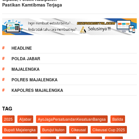
Pastikan Kamtibmas Terjaga
HEADLINE
POLDA JABAR
MAJALENGKA
POLRES MAJALENGKA
KAPOLRES MAJALENGKA
TAG
2025
Aljabar
AyoJagaPersatuandanKesatuanBangsa
Balida
Bupati Majalengka
Burujul kulon
Cikeusal
Cikeusal Cup 2025