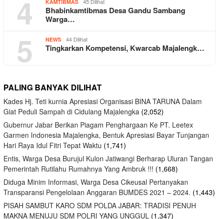
4
45 Dilihat
KAMTIBMAS
Bhabinkamtibmas Desa Gandu Sambang
Warga…
5
44 Dilihat
NEWS
Tingkarkan Kompetensi, Kwarcab Majalengk…
PALING BANYAK DILIHAT
Kades Hj. Teti kurnia Apresiasi Organisasi BINA TARUNA Dalam
Giat Peduli Sampah di Cidulang Majalengka
(2,052)
Gubernur Jabar Berikan Piagam Penghargaan Ke PT. Leetex
Garmen Indonesia Majalengka, Bentuk Apresiasi Bayar Tunjangan
Hari Raya Idul Fitri Tepat Waktu
(1,741)
Entis, Warga Desa Burujul Kulon Jatiwangi Berharap Uluran Tangan
Pemerintah Rutilahu Rumahnya Yang Ambruk !!!
(1,668)
Diduga Minim Informasi, Warga Desa Cikeusal Pertanyakan
Transparansi Pengelolaan Anggaran BUMDES 2021 – 2024.
(1,443)
PISAH SAMBUT KARO SDM POLDA JABAR: TRADISI PENUH
MAKNA MENUJU SDM POLRI YANG UNGGUL
(1,347)