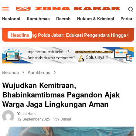
Loncat
Menu
ke
Mobile
konten
Nasional
Kamtibmas
Daerah
Hukum & Kriminal
Peristi
ong Polda Jabar: Edukasi Pengendara Hingga Ganti Knalpot Suk
Headline
Beranda
Kamtibmas
Wujudkan Kemitraan,
Bhabinkamtibmas Pagandon Ajak
Warga Jaga Lingkungan Aman
Yanto Haris
12 September 2025
139 Dilihat