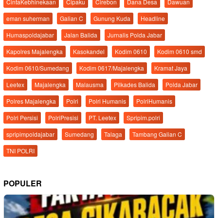
CintaKebhinekaan
Cipaku
Cirebon
Dana Desa
Dawuan
eman suherman
Galian C
Gunung Kuda
Headline
Humaspoldajabar
Jalan Balida
Jurnalis Polda Jabar
Kapolres Majalengka
Kasokandel
Kodim 0610
Kodim 0610 smd
Kodim 0610/Sumedang
Kodim 0617/Majalengka
Kramat Jaya
Leetex
Majalengka
Malausma
Pilkades Balida
Polda Jabar
Polres Majalengka
Polri
Polri Humanis
PolriHumanis
Polri Persisi
PolriPresisi
PT. Leetex
Spripim.polri
spripimpoldajabar
Sumedang
Talaga
Tambang Galian C
TNI POLRI
POPULER