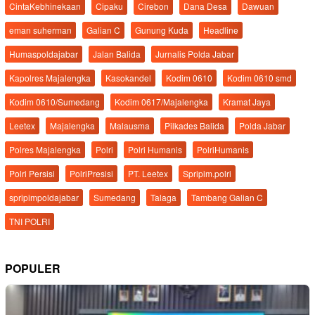
CintaKebhinekaan
Cipaku
Cirebon
Dana Desa
Dawuan
eman suherman
Galian C
Gunung Kuda
Headline
Humaspoldajabar
Jalan Balida
Jurnalis Polda Jabar
Kapolres Majalengka
Kasokandel
Kodim 0610
Kodim 0610 smd
Kodim 0610/Sumedang
Kodim 0617/Majalengka
Kramat Jaya
Leetex
Majalengka
Malausma
Pilkades Balida
Polda Jabar
Polres Majalengka
Polri
Polri Humanis
PolriHumanis
Polri Persisi
PolriPresisi
PT. Leetex
Spripim.polri
spripimpoldajabar
Sumedang
Talaga
Tambang Galian C
TNI POLRI
POPULER