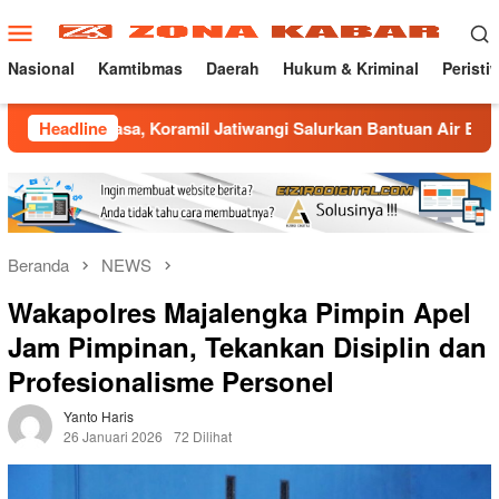
Loncat
Menu
ke
Mobile
konten
Nasional
Kamtibmas
Daerah
Hukum & Kriminal
Peristi
erasa, Koramil Jatiwangi Salurkan Bantuan Air Bersih untuk W
Headline
Beranda
NEWS
Wakapolres Majalengka Pimpin Apel
Jam Pimpinan, Tekankan Disiplin dan
Profesionalisme Personel
Yanto Haris
26 Januari 2026
72 Dilihat