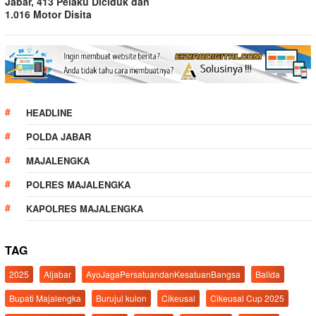
Jabar, 413 Pelaku Diciduk dan
1.016 Motor Disita
HEADLINE
POLDA JABAR
MAJALENGKA
POLRES MAJALENGKA
KAPOLRES MAJALENGKA
TAG
2025
Aljabar
AyoJagaPersatuandanKesatuanBangsa
Balida
Bupati Majalengka
Burujul kulon
Cikeusal
Cikeusal Cup 2025