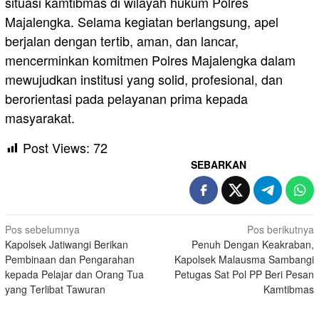
situasi kamtibmas di wilayah hukum Polres
Majalengka. Selama kegiatan berlangsung, apel
berjalan dengan tertib, aman, dan lancar,
mencerminkan komitmen Polres Majalengka dalam
mewujudkan institusi yang solid, profesional, dan
berorientasi pada pelayanan prima kepada
masyarakat.
Post Views:
72
SEBARKAN
Navigasi
Pos sebelumnya
Pos berikutnya
Kapolsek Jatiwangi Berikan
Penuh Dengan Keakraban,
pos
Pembinaan dan Pengarahan
Kapolsek Malausma Sambangi
kepada Pelajar dan Orang Tua
Petugas Sat Pol PP Beri Pesan
yang Terlibat Tawuran
Kamtibmas