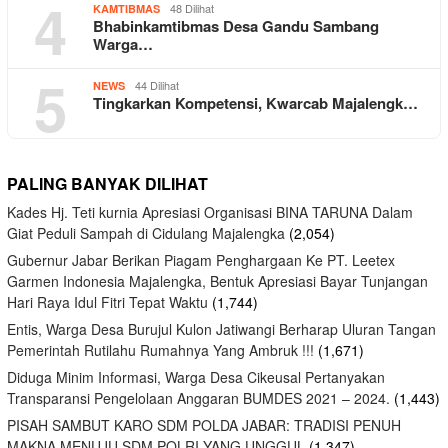
4
48 Dilihat
KAMTIBMAS
Bhabinkamtibmas Desa Gandu Sambang
Warga…
5
44 Dilihat
NEWS
Tingkarkan Kompetensi, Kwarcab Majalengk…
PALING BANYAK DILIHAT
Kades Hj. Teti kurnia Apresiasi Organisasi BINA TARUNA Dalam
Giat Peduli Sampah di Cidulang Majalengka
(2,054)
Gubernur Jabar Berikan Piagam Penghargaan Ke PT. Leetex
Garmen Indonesia Majalengka, Bentuk Apresiasi Bayar Tunjangan
Hari Raya Idul Fitri Tepat Waktu
(1,744)
Entis, Warga Desa Burujul Kulon Jatiwangi Berharap Uluran Tangan
Pemerintah Rutilahu Rumahnya Yang Ambruk !!!
(1,671)
Diduga Minim Informasi, Warga Desa Cikeusal Pertanyakan
Transparansi Pengelolaan Anggaran BUMDES 2021 – 2024.
(1,443)
PISAH SAMBUT KARO SDM POLDA JABAR: TRADISI PENUH
MAKNA MENUJU SDM POLRI YANG UNGGUL
(1,347)