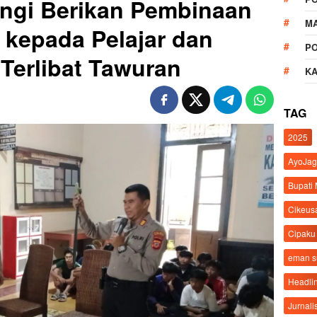
angi Berikan Pembinaan
M
kepada Pelajar dan
P
Terlibat Tawuran
K
TAG
2025
AyoJag
Bupati
Cikeus
Cipaku
eman 
Headli
Jurnali