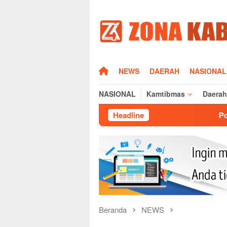
Loncat
ke
konten
HOME
NEWS
DAERAH
NASIONAL
NASIONAL
Kamtibmas
Daerah
Headline
Polsek Cikijing Laksa
Beranda
NEWS