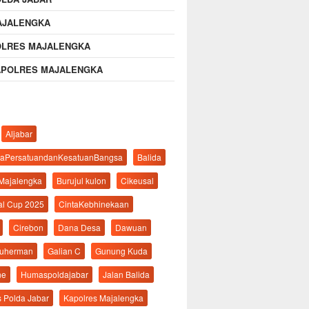
AJALENGKA
OLRES MAJALENGKA
APOLRES MAJALENGKA
Aljabar
aPersatuandanKesatuanBangsa
Balida
 Majalengka
Burujul kulon
Cikeusal
al Cup 2025
CintaKebhinekaan
Cirebon
Dana Desa
Dawuan
suherman
Galian C
Gunung Kuda
ne
Humaspoldajabar
Jalan Balida
s Polda Jabar
Kapolres Majalengka