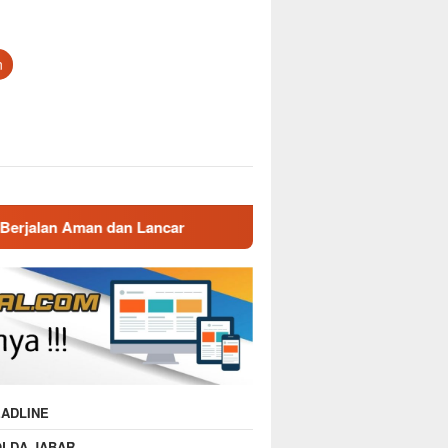
n
ancar
Gatur Lalin Pagi Polsek Malausma, Wujud Pelaya
ADLINE
OLDA JABAR