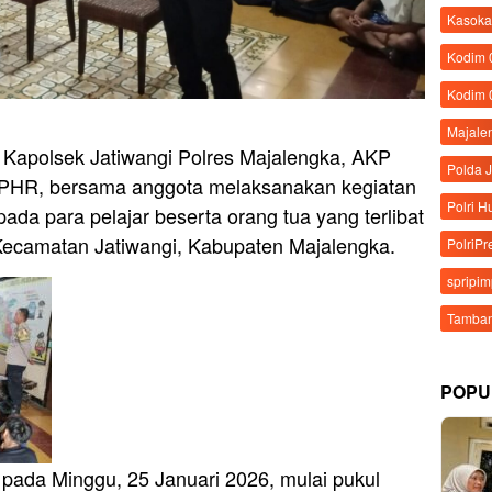
Kasoka
Kodim
Kodim 
Majale
 Kapolsek Jatiwangi Polres Majalengka, AKP
Polda 
 CPHR, bersama anggota melaksanakan kegiatan
Polri 
a para pelajar beserta orang tua yang terlibat
 Kecamatan Jatiwangi, Kabupaten Majalengka.
PolriPr
spripi
Tamban
POPU
 pada Minggu, 25 Januari 2026, mulai pukul