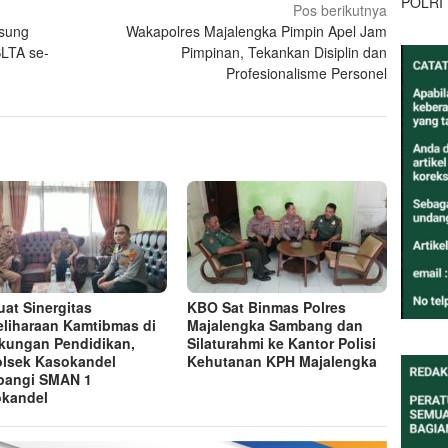
POLRI
Pos berikutnya
gsung
Wakapolres Majalengka Pimpin Apel Jam
SLTA se-
Pimpinan, Tekankan Disiplin dan
Profesionalisme Personel
uat Sinergitas
KBO Sat Binmas Polres
liharaan Kamtibmas di
Majalengka Sambang dan
kungan Pendidikan,
Silaturahmi ke Kantor Polisi
lsek Kasokandel
Kehutanan KPH Majalengka
bangi SMAN 1
kandel