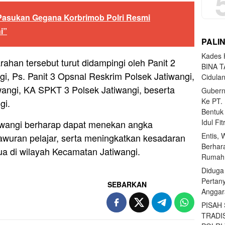
asukan Gegana Korbrimob Polri Resmi
i”
PALI
Kades H
han tersebut turut didampingi oleh Panit 2
BINA T
i, Ps. Panit 3 Opsnal Reskrim Polsek Jatiwangi,
Cidula
wangi, KA SPKT 3 Polsek Jatiwangi, beserta
Gubern
Ke PT.
gi.
Bentuk
Idul Fi
atiwangi berharap dapat menekan angka
Entis, 
awuran pelajar, serta meningkatkan kesadaran
Berhar
ua di wilayah Kecamatan Jatiwangi.
Rumahn
Diduga
Pertan
SEBARKAN
Anggar
PISAH
TRADI