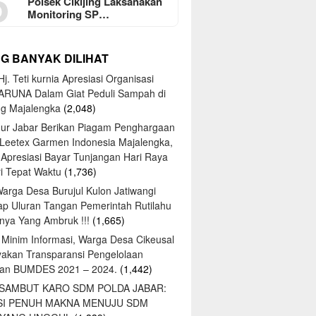
5
Polsek Cikijing Laksanakan
Monitoring SP…
NG BANYAK DILIHAT
j. Teti kurnia Apresiasi Organisasi
ARUNA Dalam Giat Peduli Sampah di
ng Majalengka
(2,048)
ur Jabar Berikan Piagam Penghargaan
 Leetex Garmen Indonesia Majalengka,
 Apresiasi Bayar Tunjangan Hari Raya
tri Tepat Waktu
(1,736)
Warga Desa Burujul Kulon Jatiwangi
ap Uluran Tangan Pemerintah Rutilahu
ya Yang Ambruk !!!
(1,665)
 Minim Informasi, Warga Desa Cikeusal
yakan Transparansi Pengelolaan
an BUMDES 2021 – 2024.
(1,442)
 SAMBUT KARO SDM POLDA JABAR:
SI PENUH MAKNA MENUJU SDM