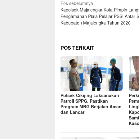
Navigasi
Pos sebelumnya
Kapolsek Majalengka Kota Pimpin Lan
pos
Pengamanan Piala Pelajar PSSI Antar 
Kabupaten Majalengka Tahun 2026
POS TERKAIT
Polsek Cikijing Laksanakan
Perk
Patroli SPPG, Pastikan
Peme
Program MBG Berjalan Aman
Ling
dan Lancar
Kapo
Sam
Kaso