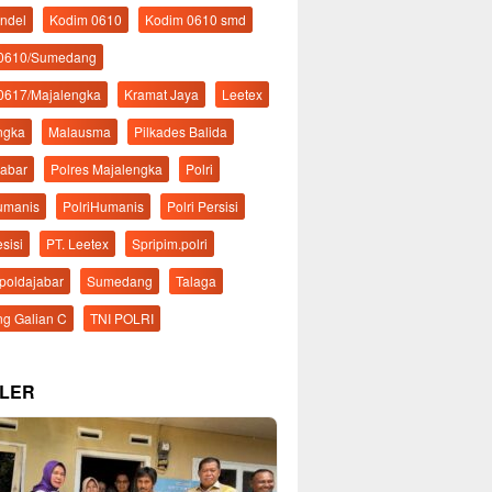
ndel
Kodim 0610
Kodim 0610 smd
 0610/Sumedang
0617/Majalengka
Kramat Jaya
Leetex
ngka
Malausma
Pilkades Balida
Jabar
Polres Majalengka
Polri
Humanis
PolriHumanis
Polri Persisi
esisi
PT. Leetex
Spripim.polri
mpoldajabar
Sumedang
Talaga
g Galian C
TNI POLRI
LER