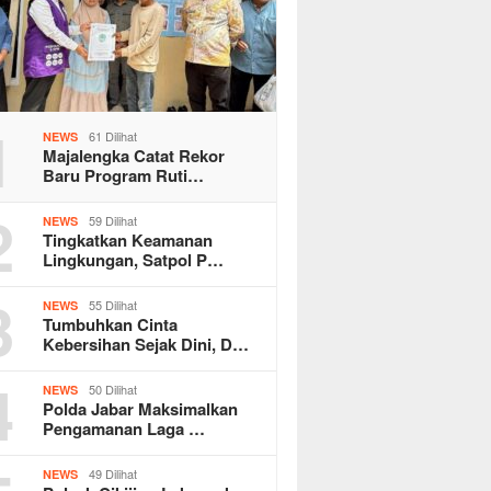
1
61 Dilihat
NEWS
Majalengka Catat Rekor
Baru Program Ruti…
2
59 Dilihat
NEWS
Tingkatkan Keamanan
Lingkungan, Satpol P…
3
55 Dilihat
NEWS
Tumbuhkan Cinta
Kebersihan Sejak Dini, D…
4
50 Dilihat
NEWS
Polda Jabar Maksimalkan
Pengamanan Laga …
49 Dilihat
NEWS