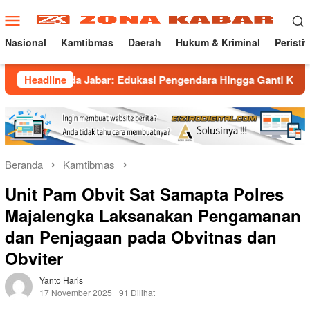
Loncat
Menu
ke
Mobile
konten
Nasional
Kamtibmas
Daerah
Hukum & Kriminal
Peristi
 Jabar: Edukasi Pengendara Hingga Ganti Knalpot Sukarela
Headline
Beranda
Kamtibmas
Unit Pam Obvit Sat Samapta Polres
Majalengka Laksanakan Pengamanan
dan Penjagaan pada Obvitnas dan
Obviter
Yanto Haris
17 November 2025
91 Dilihat