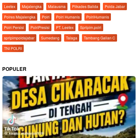
Leetex
Majalengka
Malausma
Pilkades Balida
Polda Jabar
Polres Majalengka
Polri
Polri Humanis
PolriHumanis
Polri Persisi
PolriPresisi
PT. Leetex
Spripim.polri
spripimpoldajabar
Sumedang
Talaga
Tambang Galian C
TNI POLRI
POPULER