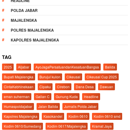
HEADLINE
POLDA JABAR
MAJALENGKA
POLRES MAJALENGKA
KAPOLRES MAJALENGKA
TAG
2025
Aljabar
AyoJagaPersatuandanKesatuanBangsa
Balida
Bupati Majalengka
Burujul kulon
Cikeusal
Cikeusal Cup 2025
CintaKebhinekaan
Cipaku
Cirebon
Dana Desa
Dawuan
eman suherman
Galian C
Gunung Kuda
Headline
Humaspoldajabar
Jalan Balida
Jurnalis Polda Jabar
Kapolres Majalengka
Kasokandel
Kodim 0610
Kodim 0610 smd
Kodim 0610/Sumedang
Kodim 0617/Majalengka
Kramat Jaya