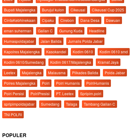
Bupati Majalengka
Burujul kulon
Cikeusal
Cikeusal Cup 2025
CintaKebhinekaan
Cipaku
Cirebon
Dana Desa
Dawuan
eman suherman
Galian C
Gunung Kuda
Headline
Humaspoldajabar
Jalan Balida
Jurnalis Polda Jabar
Kapolres Majalengka
Kasokandel
Kodim 0610
Kodim 0610 smd
Kodim 0610/Sumedang
Kodim 0617/Majalengka
Kramat Jaya
Leetex
Majalengka
Malausma
Pilkades Balida
Polda Jabar
Polres Majalengka
Polri
Polri Humanis
PolriHumanis
Polri Persisi
PolriPresisi
PT. Leetex
Spripim.polri
spripimpoldajabar
Sumedang
Talaga
Tambang Galian C
TNI POLRI
POPULER