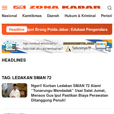
Loncat
Menu
ke
Mobile
konten
Nasional
Kamtibmas
Daerah
Hukum & Kriminal
Peristi
zia Knalpot Brong Polda Jabar: Edukasi Pengendara Hingga Gan
Headline
HEADLINES
TAG:
LEDAKAN SMAN 72
Ngeri! Korban Ledakan SMAN 72 Alami
“Tunarungu Mendadak” Usai Salat Jumat,
Mensos Gus Ipul Pastikan Biaya Perawatan
Ditanggung Penuh!