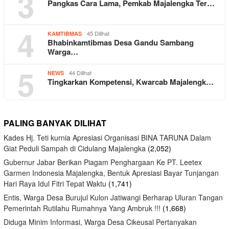
3
Pangkas Cara Lama, Pemkab Majalengka Ter…
4
45 Dilihat
KAMTIBMAS
Bhabinkamtibmas Desa Gandu Sambang
Warga…
5
44 Dilihat
NEWS
Tingkarkan Kompetensi, Kwarcab Majalengk…
PALING BANYAK DILIHAT
Kades Hj. Teti kurnia Apresiasi Organisasi BINA TARUNA Dalam
Giat Peduli Sampah di Cidulang Majalengka
(2,052)
Gubernur Jabar Berikan Piagam Penghargaan Ke PT. Leetex
Garmen Indonesia Majalengka, Bentuk Apresiasi Bayar Tunjangan
Hari Raya Idul Fitri Tepat Waktu
(1,741)
Entis, Warga Desa Burujul Kulon Jatiwangi Berharap Uluran Tangan
Pemerintah Rutilahu Rumahnya Yang Ambruk !!!
(1,668)
Diduga Minim Informasi, Warga Desa Cikeusal Pertanyakan