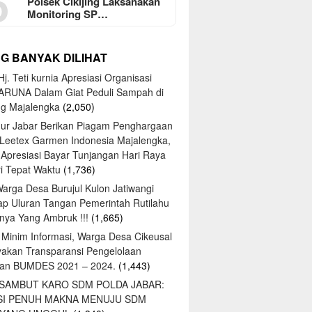
5
Polsek Cikijing Laksanakan
Monitoring SP…
NG BANYAK DILIHAT
j. Teti kurnia Apresiasi Organisasi
ARUNA Dalam Giat Peduli Sampah di
ng Majalengka
(2,050)
ur Jabar Berikan Piagam Penghargaan
 Leetex Garmen Indonesia Majalengka,
 Apresiasi Bayar Tunjangan Hari Raya
tri Tepat Waktu
(1,736)
Warga Desa Burujul Kulon Jatiwangi
ap Uluran Tangan Pemerintah Rutilahu
ya Yang Ambruk !!!
(1,665)
 Minim Informasi, Warga Desa Cikeusal
yakan Transparansi Pengelolaan
an BUMDES 2021 – 2024.
(1,443)
 SAMBUT KARO SDM POLDA JABAR:
SI PENUH MAKNA MENUJU SDM