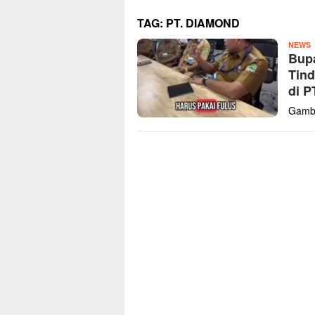
TAG:
PT. DIAMOND
Z
NEWS
Bupa
K
Tind
di P
Gamba