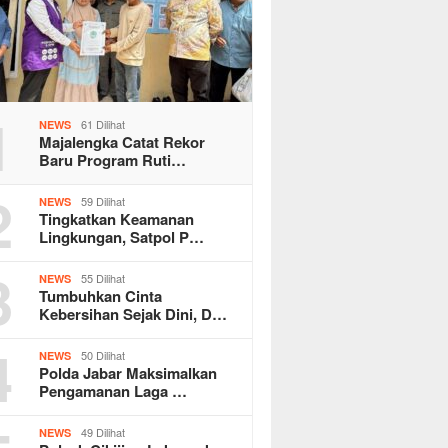
1
61 Dilihat
NEWS
Majalengka Catat Rekor
Baru Program Ruti…
2
59 Dilihat
NEWS
Tingkatkan Keamanan
Lingkungan, Satpol P…
3
55 Dilihat
NEWS
Tumbuhkan Cinta
Kebersihan Sejak Dini, D…
4
50 Dilihat
NEWS
Polda Jabar Maksimalkan
Pengamanan Laga …
49 Dilihat
NEWS