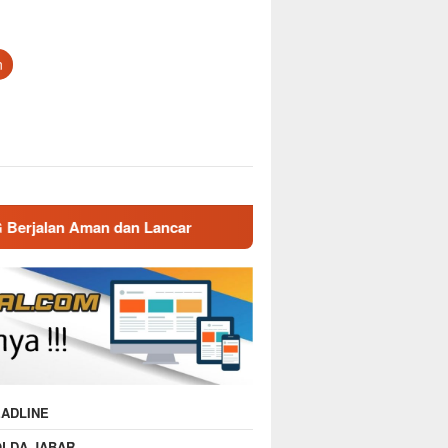
n
dan Lancar
Gatur Lalin Pagi Polsek Malausma, Wujud Pe
ADLINE
OLDA JABAR