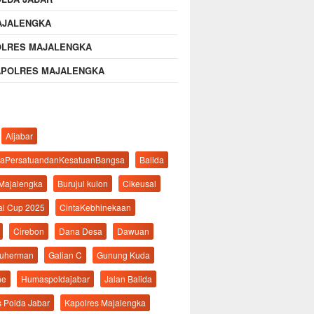
AJALENGKA
OLRES MAJALENGKA
APOLRES MAJALENGKA
Aljabar
aPersatuandanKesatuanBangsa
Balida
 Majalengka
Burujul kulon
Cikeusal
al Cup 2025
CintaKebhinekaan
Cirebon
Dana Desa
Dawuan
suherman
Galian C
Gunung Kuda
ne
Humaspoldajabar
Jalan Balida
s Polda Jabar
Kapolres Majalengka