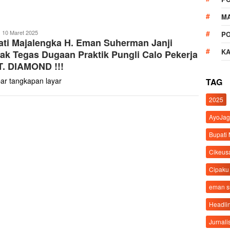
M
ona
10 Maret 2025
P
ti Majalengka H. Eman Suherman Janji
abar
K
ak Tegas Dugaan Praktik Pungli Calo Pekerja
T. DIAMOND !!!
r tangkapan layar
TAG
2025
AyoJag
Bupati
Cikeus
Cipaku
eman 
Headli
Jurnali