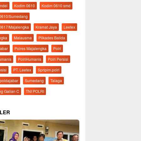
ndel
Kodim 0610
Kodim 0610 smd
 0610/Sumedang
0617/Majalengka
Kramat Jaya
Leetex
ngka
Malausma
Pilkades Balida
Jabar
Polres Majalengka
Polri
Humanis
PolriHumanis
Polri Persisi
esisi
PT. Leetex
Spripim.polri
mpoldajabar
Sumedang
Talaga
g Galian C
TNI POLRI
LER