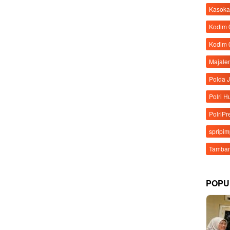
Kasoka
Kodim
Kodim 
Majale
Polda 
Polri 
PolriPr
spripi
Tamban
POPU