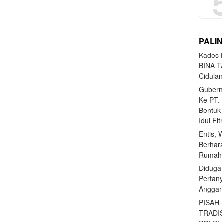
PALI
Kades H
BINA T
Cidula
Gubern
Ke PT.
Bentuk
Idul Fi
Entis, 
Berhar
Rumahn
Diduga
Pertan
Anggar
PISAH
TRADI