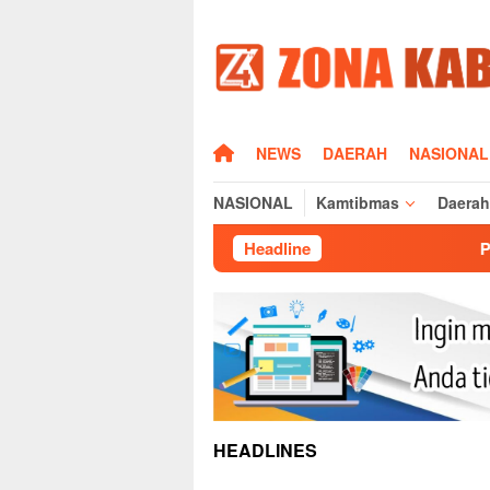
Loncat
ke
konten
HOME
NEWS
DAERAH
NASIONAL
NASIONAL
Kamtibmas
Daerah
Headline
Polsek Cikijing L
HEADLINES